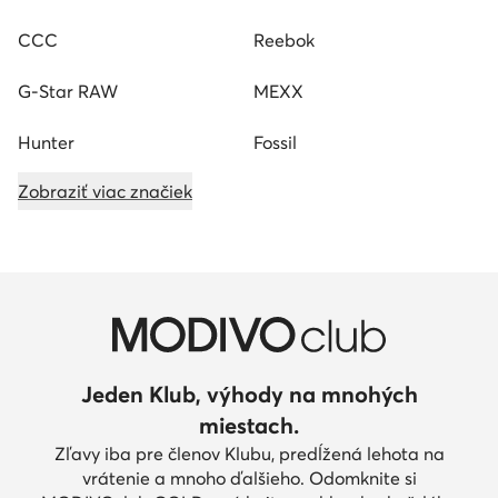
CCC
Reebok
G-Star RAW
MEXX
Hunter
Fossil
Zobraziť viac značiek
Jeden Klub, výhody na mnohých
miestach.
Zľavy iba pre členov Klubu, predĺžená lehota na
vrátenie a mnoho ďalšieho. Odomknite si