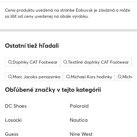
Cena produktu uvedená na stránke Eobuv.sk je záväzná a môže
sa líšiť od ceny uvedenej na obale výrobku.
Ostatní tiež hľadali
Doplnky CAT Footwear
Textilné doplnky CAT Footwear
Marc Jacobs penazenka
Michael Kors hodinky
Michael
Obľúbené značky v tejto kategórii
DC Shoes
Polaroid
Lasocki
Nautica
Guess
Nine West