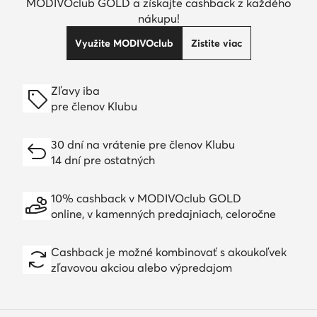
MODIVOclub GOLD a získajte cashback z každého
nákupu!
Využite MODIVOclub
Zistite viac
Zľavy iba
pre členov Klubu
30 dní na vrátenie pre členov Klubu
14 dní pre ostatných
10% cashback v MODIVOclub GOLD
online, v kamenných predajniach, celoročne
Cashback je možné kombinovať s akoukoľvek
zľavovou akciou alebo výpredajom