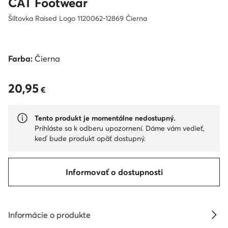
CAT Footwear
Šiltovka Raised Logo 1120062-12869 Čierna
Farba:
Čierna
20,95
20,95 €
€
Tento produkt je momentálne nedostupný.
Prihláste sa k odberu upozornení. Dáme vám vedieť,
keď bude produkt opäť dostupný.
Informovať o dostupnosti
Informácie o produkte