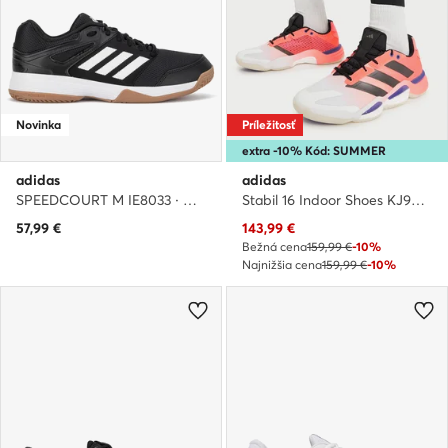
Novinka
Príležitosť
extra -10% Kód: SUMMER
adidas
adidas
SPEEDCOURT M IE8033 · Halové topánky
Stabil 16 Indoor Shoes KJ9678 · Halové topánky
Aktuálna cena
57,99
€
143,99
€
Bežná cena
159,99 €
-10%
Najnižšia cena
159,99 €
-10%