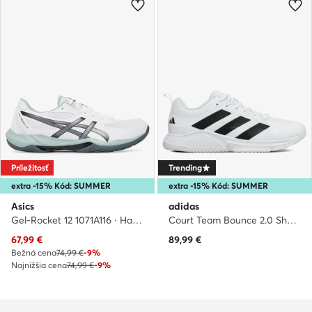
Príležitosť
Trending
extra -15% Kód: SUMMER
extra -15% Kód: SUMMER
Asics
adidas
Gel-Rocket 12 1071A116 · Halové topánky
Court Team Bounce 2.0 Shoes HR1239 · Halové topánky
Aktuálna cena
67,99
€
89,99
€
Bežná cena
74,99 €
-9%
Najnižšia cena
74,99 €
-9%