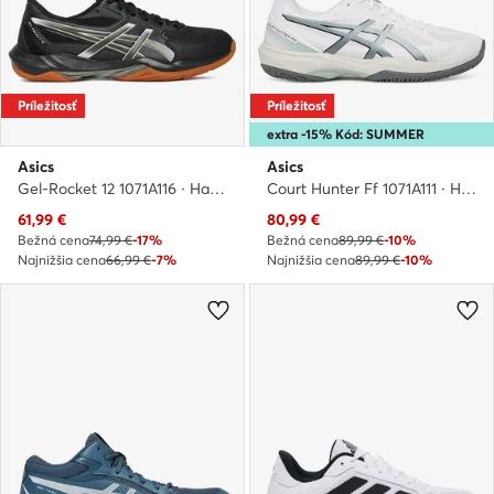
Príležitosť
Príležitosť
extra -15% Kód: SUMMER
Asics
Asics
Gel-Rocket 12 1071A116 · Halové topánky
Court Hunter Ff 1071A111 · Halové topánky
Aktuálna cena
Aktuálna cena
61,99
€
80,99
€
Bežná cena
74,99 €
-17%
Bežná cena
89,99 €
-10%
Najnižšia cena
66,99 €
-7%
Najnižšia cena
89,99 €
-10%