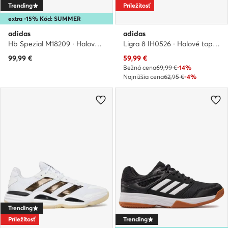
Trending
Príležitosť
extra -15% Kód: SUMMER
adidas
adidas
Hb Spezial M18209 · Halové topánky
Ligra 8 IH0526 · Halové topánky
Aktuálna cena
99,99
€
59,99
€
Bežná cena
69,99 €
-14%
Najnižšia cena
62,95 €
-4%
Trending
Príležitosť
Trending