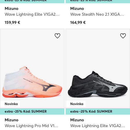
Mizuno
Mizuno
Wave Lightning Elite V1GA2600 · Halové topánky
Wave Stealth Neo 2.1 X1GA2640 · Halové topánky
159,99
€
164,99
€
Novinka
Novinka
extra -25% Kód: SUMMER
extra -25% Kód: SUMMER
Mizuno
Mizuno
Wave Lightning Pro Mid V1GA2665 · Halové topánky
Wave Lightning Elite V1GA2600 · Halové topánky