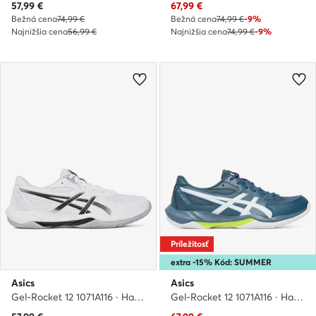
Aktuálna cena
Aktuálna cena
57,99
€
67,99
€
Bežná cena
74,99 €
Bežná cena
74,99 €
-9%
Najnižšia cena
56,99 €
Najnižšia cena
74,99 €
-9%
Príležitosť
extra -15% Kód: SUMMER
Asics
Asics
Gel-Rocket 12 1071A116 · Halové topánky
Gel-Rocket 12 1071A116 · Halové topánky