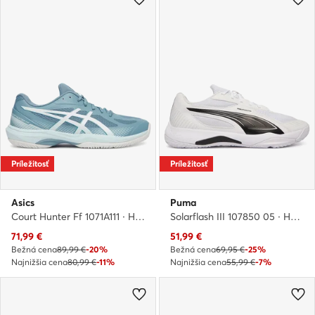
Príležitosť
Príležitosť
Asics
Puma
Court Hunter Ff 1071A111 · Halové topánky
Solarflash III 107850 05 · Halové topánky
Aktuálna cena
Aktuálna cena
71,99
€
51,99
€
Bežná cena
89,99 €
-20%
Bežná cena
69,95 €
-25%
Najnižšia cena
80,99 €
-11%
Najnižšia cena
55,99 €
-7%