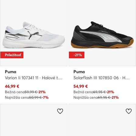
Príležitosť
-21%
Puma
Puma
Varion Ii 107341 11 · Halové topánky
Solarflash III 107850 06 · Halové topánky
Aktuálna cena
Aktuálna cena
46,99
€
54,99
€
Bežná cena
59,99 €
-21%
Bežná cena
69,95 €
-21%
Najnižšia cena
50,99 €
-7%
Najnižšia cena
69,95 €
-21%