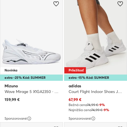
Novinka
Príležitosť
extra -25% Kód: SUMMER
extra -15% Kód: SUMMER
Mizuno
adidas
Wave Mirage 5 X1GA2350 · Halové topánky
Court Flight Indoor Shoes JR9576 · Halové topánky
Aktuálna cena
159,99
€
67,99
€
Bežná cena
74,99 €
-9%
Najnižšia cena
74,99 €
-9%
Sponzorované
Sponzorované