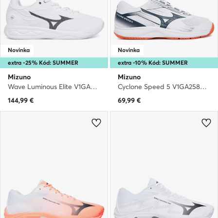
Novinka
Novinka
extra -25% Kód: SUMMER
extra -10% Kód: SUMMER
Mizuno
Mizuno
Wave Luminous Elite V1GA2620 · Halové topánky
Cyclone Speed 5 V1GA2580 · Halové topánky
144,99
€
69,99
€