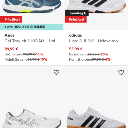
Trending
Príležitosť
Príležitosť
extra -15% Kód: SUMMER
Asics
adidas
Gel-Task Mt 5 1071A131 · Halové topánky
Ligra 8 JI1505 · Halové topánky
Aktuálna cena
Aktuálna cena
89,99
€
55,99
€
Bežná cena
99,99 €
-10%
Bežná cena
69,99 €
-20%
Najnižšia cena
99,99 €
-10%
Najnižšia cena
59,99 €
-6%