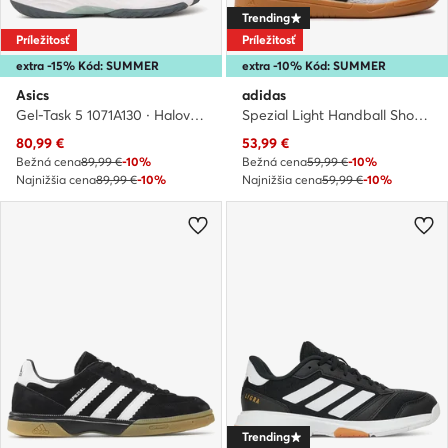
Trending
Príležitosť
Príležitosť
extra -15% Kód: SUMMER
extra -10% Kód: SUMMER
Asics
adidas
Gel-Task 5 1071A130 · Halové topánky
Spezial Light Handball Shoes HQ3518 · Halové topánky
Aktuálna cena
Aktuálna cena
80,99
€
53,99
€
Bežná cena
89,99 €
-10%
Bežná cena
59,99 €
-10%
Najnižšia cena
89,99 €
-10%
Najnižšia cena
59,99 €
-10%
Trending