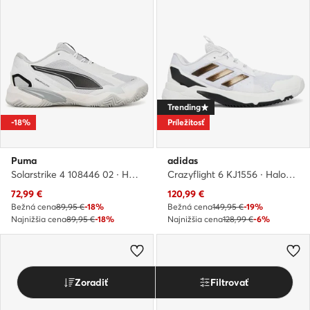
Trending
-18%
Príležitosť
Puma
adidas
Solarstrike 4 108446 02 · Halové topánky
Crazyflight 6 KJ1556 · Halové topánky
Aktuálna cena
Aktuálna cena
72,99
€
120,99
€
Bežná cena
89,95 €
-18%
Bežná cena
149,95 €
-19%
Najnižšia cena
89,95 €
-18%
Najnižšia cena
128,99 €
-6%
Zoradiť
Filtrovať