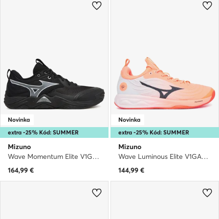
Novinka
Novinka
extra -25% Kód: SUMMER
extra -25% Kód: SUMMER
Mizuno
Mizuno
Wave Momentum Elite V1GA2512 · Halové topánky
Wave Luminous Elite V1GA2620 · Halové topánky
164,99
€
144,99
€