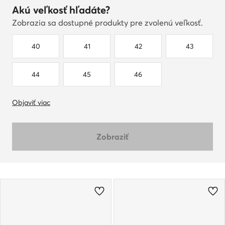
Akú veľkosť hľadáte?
Zobrazia sa dostupné produkty pre zvolenú veľkosť.
40
41
42
43
44
45
46
Objaviť viac
Zobraziť