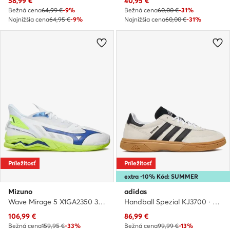
Aktuálna cena
Aktuálna cena
58,99
€
40,95
€
Bežná cena
64,99 €
-9%
Bežná cena
60,00 €
-31%
Najnižšia cena
64,95 €
-9%
Najnižšia cena
60,00 €
-31%
Príležitosť
Príležitosť
extra -10% Kód: SUMMER
Mizuno
adidas
Wave Mirage 5 X1GA2350 39 · Halové topánky
Handball Spezial KJ3700 · Halové topánky
Aktuálna cena
Aktuálna cena
106,99
€
86,99
€
Bežná cena
159,95 €
-33%
Bežná cena
99,99 €
-13%