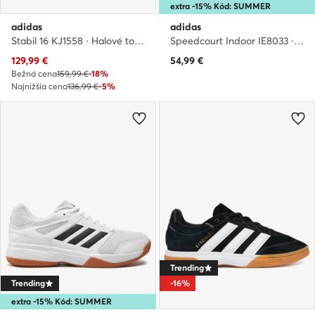
extra -15% Kód: SUMMER
adidas
adidas
Stabil 16 KJ1558 · Halové topánky
Speedcourt Indoor IE8033 · Halové topánky
Aktuálna cena
129,99
€
54,99
€
Bežná cena
159,99 €
-18%
Najnižšia cena
136,99 €
-5%
Trending
Trending
-16%
extra -15% Kód: SUMMER