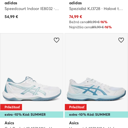
adidas
adidas
Speedcourt Indoor IE8032 · Halové topánky
Spezialist KJ3728 · Halové topánky
Aktuálna cena
54,99
€
74,99
€
Bežná cena
89,99 €
-16%
Najnižšia cena
89,99 €
-16%
Príležitosť
Príležitosť
extra -10% Kód: SUMMER
extra -10% Kód: SUMMER
Asics
Asics