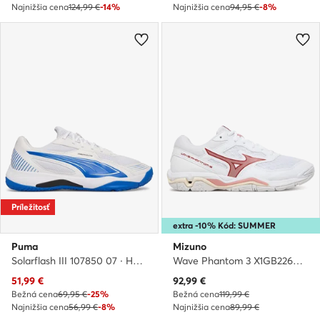
Najnižšia cena
124,99 €
-14%
Najnižšia cena
94,95 €
-8%
Príležitosť
extra -10% Kód: SUMMER
Puma
Mizuno
Solarflash III 107850 07 · Halové topánky
Wave Phantom 3 X1GB2260 73 · Halové topánky
Aktuálna cena
Aktuálna cena
51,99
€
92,99
€
Bežná cena
69,95 €
-25%
Bežná cena
119,99 €
Najnižšia cena
56,99 €
-8%
Najnižšia cena
89,99 €