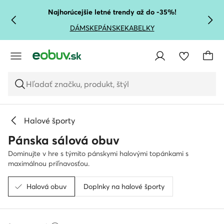
PREJSŤ NA HLAVNÝ OBSAH
PREJSŤ NA VYHĽADÁVANIE
Najhorúcejšie letné trendy až do -35%!
DÁMSKE
PÁNSKE
KABELKY
Hľadať značku, produkt, štýl
Halové športy
Pánska sálová obuv
Dominujte v hre s týmito pánskymi halovými topánkami s
maximálnou priľnavosťou.
Halová obuv
Doplnky na halové športy