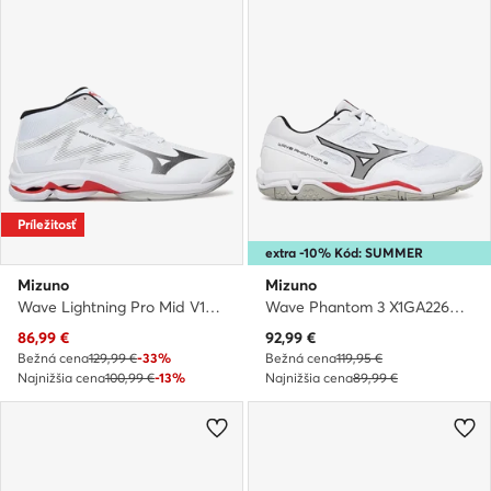
Príležitosť
extra -10% Kód: SUMMER
Mizuno
Mizuno
Wave Lightning Pro Mid V1GA2665 59 · Halové topánky
Wave Phantom 3 X1GA2260 59 · Halové topánky
Aktuálna cena
Aktuálna cena
86,99
€
92,99
€
Bežná cena
129,99 €
-33%
Bežná cena
119,95 €
Najnižšia cena
100,99 €
-13%
Najnižšia cena
89,99 €