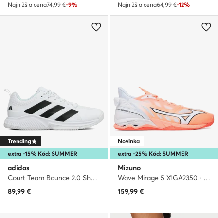
Najnižšia cena
74,99 €
-9%
Najnižšia cena
64,99 €
-12%
Trending
Novinka
extra -15% Kód: SUMMER
extra -25% Kód: SUMMER
adidas
Mizuno
Court Team Bounce 2.0 Shoes HR1239 · Halové topánky
Wave Mirage 5 X1GA2350 · Halové topánky
89,99
€
159,99
€