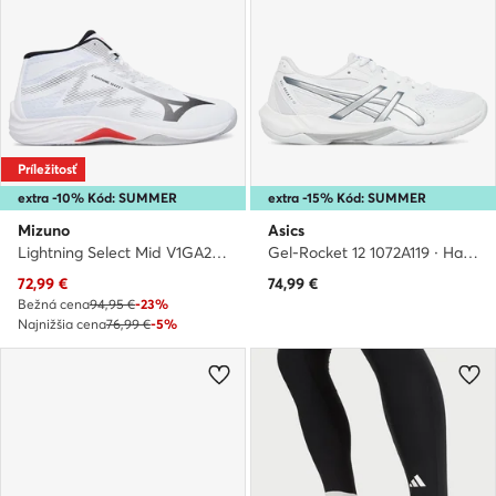
Príležitosť
extra -10% Kód: SUMMER
extra -15% Kód: SUMMER
Mizuno
Asics
Lightning Select Mid V1GA2675 · Halové topánky
Gel-Rocket 12 1072A119 · Halové topánky
Aktuálna cena
72,99
€
74,99
€
Bežná cena
94,95 €
-23%
Najnižšia cena
76,99 €
-5%