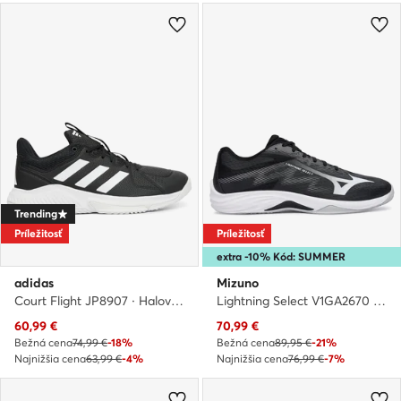
Trending
Príležitosť
Príležitosť
extra -10% Kód: SUMMER
adidas
Mizuno
Court Flight JP8907 · Halové topánky
Lightning Select V1GA2670 · Halové topánky
Aktuálna cena
Aktuálna cena
60,99
€
70,99
€
Bežná cena
74,99 €
-18%
Bežná cena
89,95 €
-21%
Najnižšia cena
63,99 €
-4%
Najnižšia cena
76,99 €
-7%