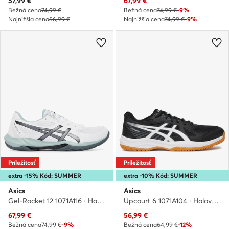
Aktuálna cena
Aktuálna cena
57,99
€
67,99
€
Bežná cena
74,99 €
Bežná cena
74,99 €
-9%
Najnižšia cena
56,99 €
Najnižšia cena
74,99 €
-9%
Príležitosť
Príležitosť
extra -15% Kód: SUMMER
extra -10% Kód: SUMMER
Asics
Asics
Gel-Rocket 12 1071A116 · Halové topánky
Upcourt 6 1071A104 · Halové topánky
Aktuálna cena
Aktuálna cena
67,99
€
56,99
€
Bežná cena
74,99 €
-9%
Bežná cena
64,99 €
-12%