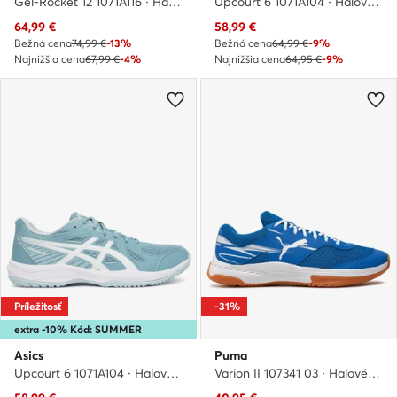
Gel-Rocket 12 1071A116 · Halové topánky
Upcourt 6 1071A104 · Halové topánky
Aktuálna cena
Aktuálna cena
64,99
€
58,99
€
Bežná cena
74,99 €
-13%
Bežná cena
64,99 €
-9%
Najnižšia cena
67,99 €
-4%
Najnižšia cena
64,95 €
-9%
Príležitosť
-31%
extra -10% Kód: SUMMER
Asics
Puma
Upcourt 6 1071A104 · Halové topánky
Varion II 107341 03 · Halové topánky