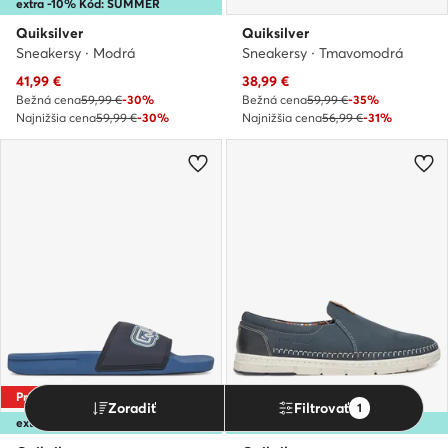
extra -10% Kód: SUMMER
Quiksilver
Quiksilver
Sneakersy · Modrá
Sneakersy · Tmavomodrá
Aktuálna cena
Aktuálna cena
41,99
€
38,99
€
Bežná cena
59,99 €
-30%
Bežná cena
59,99 €
-35%
Najnižšia cena
59,99 €
-30%
Najnižšia cena
56,99 €
-31%
Príležitosť
-20%
Zoradiť
Filtrovať
1
extra -35% Kód: SUMMER
extra -15% Kód: SUMMER