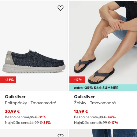
-31%
-17%
extra -35% Kód: SUMMER
Quiksilver
Quiksilver
Poltopánky · Tmavomodrá
Žabky · Tmavomodrá
Aktuálna cena
Aktuálna cena
30,99
€
13,99
€
Bežná cena
44,99 €
-31%
Bežná cena
24,99 €
-44%
Najnižšia cena
44,99 €
-31%
Najnižšia cena
16,99 €
-17%