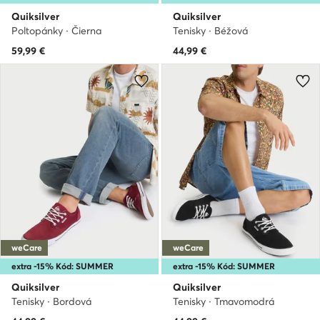
Quiksilver
Quiksilver
Poltopánky · Čierna
Tenisky · Béžová
59,99
€
44,99
€
weCare
weCare
extra -15% Kód: SUMMER
extra -15% Kód: SUMMER
Quiksilver
Quiksilver
Tenisky · Bordová
Tenisky · Tmavomodrá