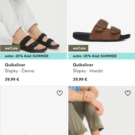
weCare
weCare
extra -25% Kód: SUMMER
extra -25% Kód: SUMMER
Quiksilver
Quiksilver
Šľapky · Čierna
Šľapky · Hnedá
39,99
€
39,99
€