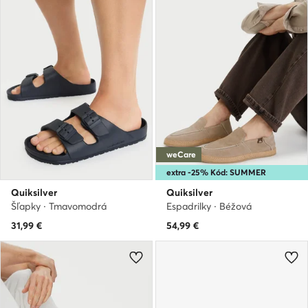
weCare
extra -25% Kód: SUMMER
Quiksilver
Quiksilver
Šľapky · Tmavomodrá
Espadrilky · Béžová
31,99
€
54,99
€