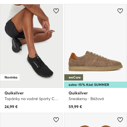
Novinka
weCare
extra -15% Kód: SUMMER
Quiksilver
Quiksilver
Topánky na vodné športy CEO-MP80-26009 Čierna
Sneakersy · Béžová
24,99
€
59,99
€