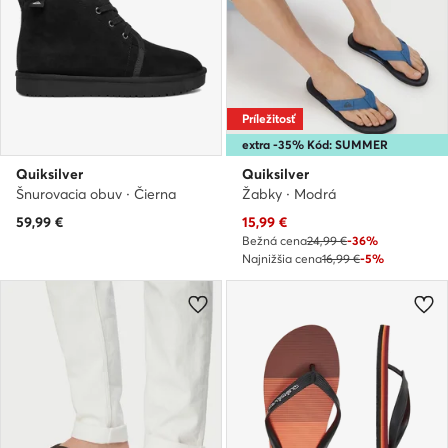
Príležitosť
extra -35% Kód: SUMMER
Quiksilver
Quiksilver
Šnurovacia obuv · Čierna
Žabky · Modrá
Aktuálna cena
59,99
€
15,99
€
Bežná cena
24,99 €
-36%
Najnižšia cena
16,99 €
-5%