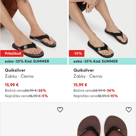
Príležitosť
-15%
extra -35% Kód: SUMMER
extra -35% Kód: SUMMER
Quiksilver
Quiksilver
Žabky · Čierna
Žabky · Čierna
Aktuálna cena
Aktuálna cena
15,99
€
15,99
€
Bežná cena
24,99 €
-36%
Bežná cena
24,99 €
-36%
Najnižšia cena
16,99 €
-5%
Najnižšia cena
18,99 €
-15%