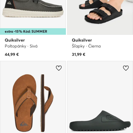
extra -15% Kód: SUMMER
Quiksilver
Quiksilver
Poltopánky · Sivá
Šľapky · Čierna
44,99
€
31,99
€