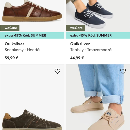
weCare
weCare
extra -15% Kód: SUMMER
extra -15% Kód: SUMMER
Quiksilver
Quiksilver
Sneakersy · Hnedá
Tenisky · Tmavomodrá
59,99
€
44,99
€