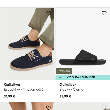
weCare
extra -25% Kód: SUMMER
Quiksilver
Quiksilver
Espadrilky · Tmavomodrá
Šľapky · Čierna
31,99
€
39,99
€