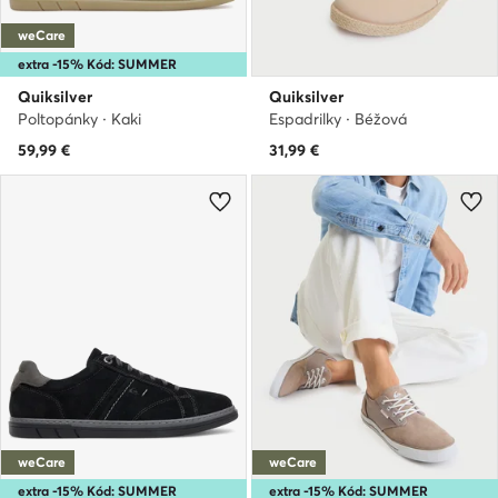
weCare
extra -15% Kód: SUMMER
Quiksilver
Quiksilver
Poltopánky · Kaki
Espadrilky · Béžová
59,99
€
31,99
€
weCare
weCare
extra -15% Kód: SUMMER
extra -15% Kód: SUMMER