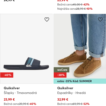
24,99
€
25,99
€
Bežná cena
45,00 €
-42%
Najnižšia cena
28,99 €
-10%
weCare
-40%
-38%
extra -35% Kód: SUMMER
Quiksilver
Quiksilver
Šľapky · Tmavomodrá
Espadrilky · Hnedá
Aktuálna cena
Aktuálna cena
23,99
€
32,99
€
Bežná cena
39,99 €
-40%
Bežná cena
69,99 €
-52%