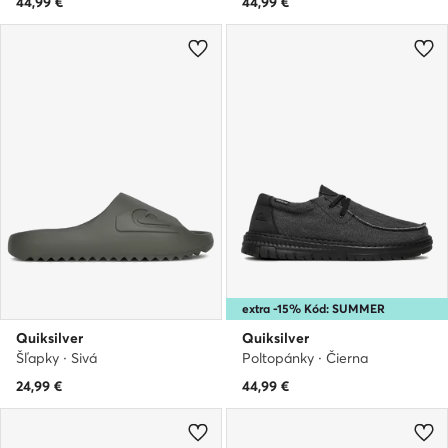
44,99
€
44,99
€
extra -15% Kód: SUMMER
Quiksilver
Quiksilver
Šľapky · Sivá
Poltopánky · Čierna
24,99
€
44,99
€