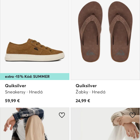
extra -15% Kód: SUMMER
Quiksilver
Quiksilver
Sneakersy · Hnedá
Žabky · Hnedá
59,99
€
24,99
€