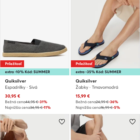
Príležitosť
Príležitosť
extra -10% Kód: SUMMER
extra -35% Kód: SUMMER
Quiksilver
Quiksilver
Espadrilky · Sivá
Žabky · Tmavomodrá
Aktuálna cena
Aktuálna cena
30,95
€
15,99
€
Bežná cena
44,95 €
-31%
Bežná cena
24,99 €
-36%
Najnižšia cena
34,95 €
-11%
Najnižšia cena
16,99 €
-5%