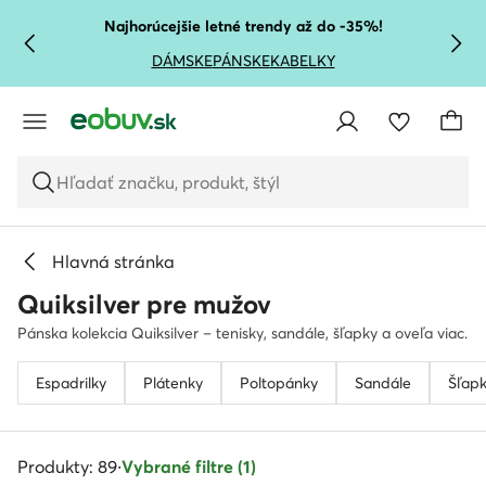
PREJSŤ NA HLAVNÝ OBSAH
PREJSŤ NA VYHĽADÁVANIE
Najhorúcejšie letné trendy až do -35%!
DÁMSKE
PÁNSKE
KABELKY
Hľadať značku, produkt, štýl
Hlavná stránka
Quiksilver pre mužov
Pánska kolekcia Quiksilver – tenisky, sandále, šľapky a oveľa viac.
Espadrilky
Plátenky
Poltopánky
Sandále
Šľapk
Produkty: 89
·
Vybrané filtre (1)