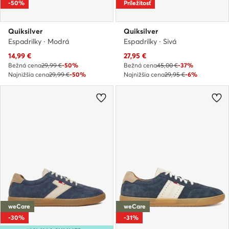
-50%
Príležitosť
Quiksilver
Quiksilver
Espadrilky · Modrá
Espadrilky · Sivá
Aktuálna cena
Aktuálna cena
14,99
€
27,95
€
Bežná cena
29,99 €
-50%
Bežná cena
45,00 €
-37%
Najnižšia cena
29,99 €
-50%
Najnižšia cena
29,95 €
-6%
weCare
weCare
-30%
-31%