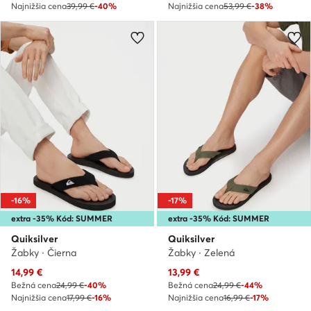
Najnižšia cena
39,99 €
-40%
Najnižšia cena
53,99 €
-38%
-16%
-17%
extra -35% Kód: SUMMER
extra -35% Kód: SUMMER
Quiksilver
Quiksilver
Žabky · Čierna
Žabky · Zelená
Aktuálna cena
Aktuálna cena
14,99
€
13,99
€
Bežná cena
24,99 €
-40%
Bežná cena
24,99 €
-44%
Najnižšia cena
17,99 €
-16%
Najnižšia cena
16,99 €
-17%