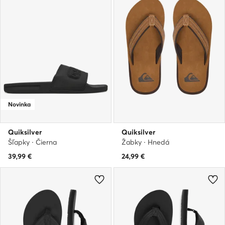
Novinka
Quiksilver
Quiksilver
Šľapky · Čierna
Žabky · Hnedá
39,99
€
24,99
€