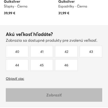
Quiksilver
Quiksilver
Šľapky · Čierna
Espadrilky · Čierna
39,99
€
31,99
€
Akú veľkosť hľadáte?
Zobrazia sa dostupné produkty pre zvolenú veľkosť.
40
41
42
43
44
45
46
Objaviť viac
Zobraziť