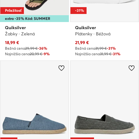
Príležitosť
-31%
extra -35% Kód: SUMMER
Quiksilver
Quiksilver
Žabky · Zelená
Plátenky · Béžová
Aktuálna cena
Aktuálna cena
18,99
€
21,99
€
Bežná cena
29,99 €
-36%
Bežná cena
31,99 €
-31%
Najnižšia cena
20,99 €
-9%
Najnižšia cena
31,99 €
-31%