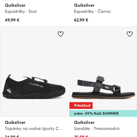
Quiksilver
Quiksilver
Espadrilky · Sivá
Espadrilky · Čierna
49,99
€
62,99
€
Príležitosť
extra -35% Kód: SUMMER
Quiksilver
Quiksilver
Topánky na vodné športy CEO-MP80-26009 Čierna
Sandále · Tmavomodrá
Aktuálna cena