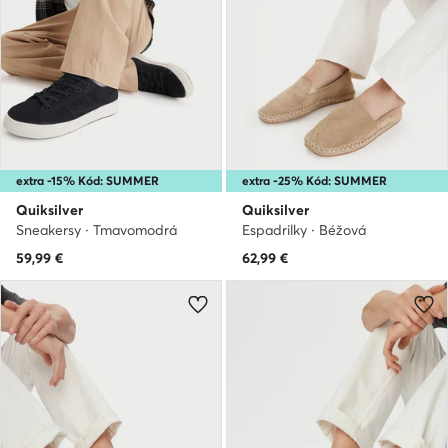
extra -15% Kód: SUMMER
extra -25% Kód: SUMMER
Quiksilver
Quiksilver
Sneakersy · Tmavomodrá
Espadrilky · Béžová
59,99
€
62,99
€