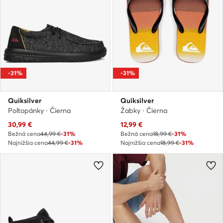
-31%
-31%
Quiksilver
Quiksilver
Poltopánky · Čierna
Žabky · Čierna
Aktuálna cena
Aktuálna cena
30,99
€
12,99
€
Bežná cena
44,99 €
-31%
Bežná cena
18,99 €
-31%
Najnižšia cena
44,99 €
-31%
Najnižšia cena
18,99 €
-31%