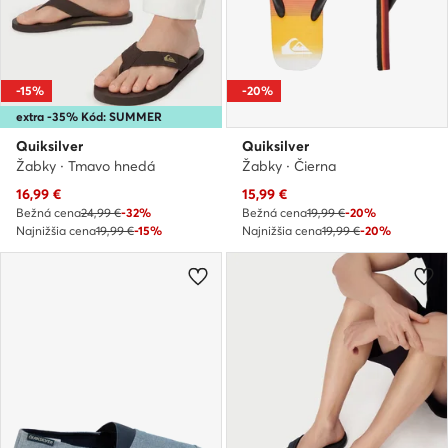
-15%
-20%
extra -35% Kód: SUMMER
Quiksilver
Quiksilver
Žabky · Tmavo hnedá
Žabky · Čierna
Aktuálna cena
Aktuálna cena
16,99
€
15,99
€
Bežná cena
24,99 €
-32%
Bežná cena
19,99 €
-20%
Najnižšia cena
19,99 €
-15%
Najnižšia cena
19,99 €
-20%