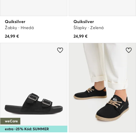
Quiksilver
Quiksilver
Žabky · Hnedá
Šľapky · Zelená
24,99
€
24,99
€
weCare
extra -25% Kód: SUMMER