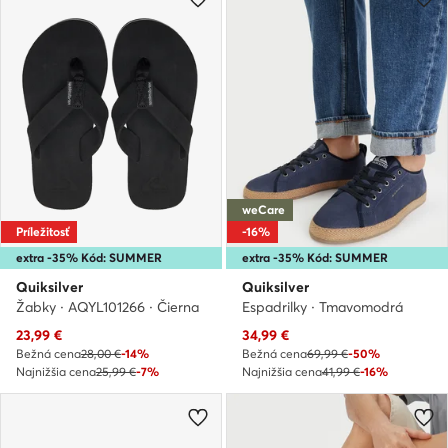
weCare
Príležitosť
-16%
extra -35% Kód: SUMMER
extra -35% Kód: SUMMER
Quiksilver
Quiksilver
Žabky · AQYL101266 · Čierna
Espadrilky · Tmavomodrá
Aktuálna cena
Aktuálna cena
23,99
€
34,99
€
Bežná cena
28,00 €
-14%
Bežná cena
69,99 €
-50%
Najnižšia cena
25,99 €
-7%
Najnižšia cena
41,99 €
-16%