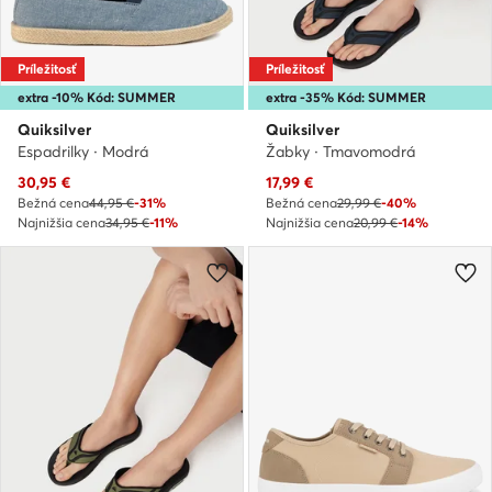
Príležitosť
Príležitosť
extra -10% Kód: SUMMER
extra -35% Kód: SUMMER
Quiksilver
Quiksilver
Espadrilky · Modrá
Žabky · Tmavomodrá
Aktuálna cena
Aktuálna cena
30,95
€
17,99
€
Bežná cena
44,95 €
-31%
Bežná cena
29,99 €
-40%
Najnižšia cena
34,95 €
-11%
Najnižšia cena
20,99 €
-14%