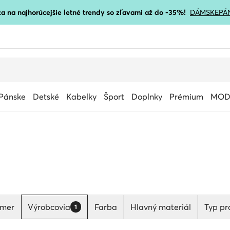
a na najhorúcejšie letné trendy so zľavami až do -35%!
DÁMSKE
PÁ
Pánske
Detské
Kabelky
Šport
Doplnky
Prémium
MOD
mer
Výrobcovia
Farba
Hlavný materiál
Typ pr
1