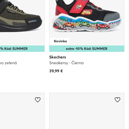
Novinka
10% Kód: SUMMER
extra -10% Kód: SUMMER
Skechers
vo zelená
Sneakersy · Čierna
39,99
€