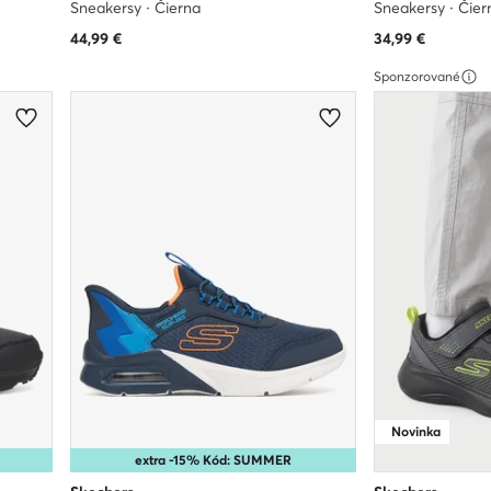
Sneakersy · Čierna
Sneakersy · Čier
44,99
€
34,99
€
Sponzorované
Novinka
extra -15% Kód: SUMMER