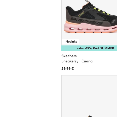
Novinka
extra -15% Kód: SUMMER
Skechers
Sneakersy · Čierna
59,99
€