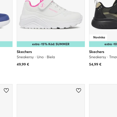
Novinka
extra -15% Kód: SUMMER
extra -
Skechers
Skechers
Sneakersy · Uno · Biela
Sneakersy · Tma
49,99
€
54,99
€