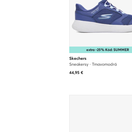
extra -25% Kód: SUMMER
Skechers
Sneakersy · Tmavomodrá
44,95
€