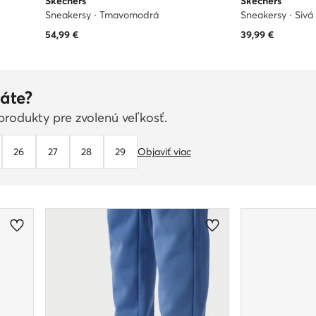
Skechers
Skechers
Sneakersy · Tmavomodrá
Sneakersy · Sivá
54,99
€
39,99
€
áte?
rodukty pre zvolenú veľkosť.
26
27
28
29
Objaviť viac