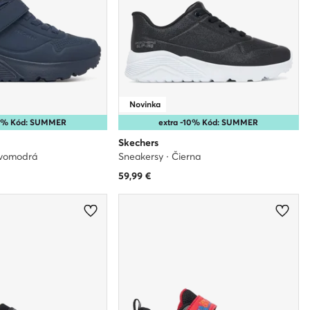
Novinka
10% Kód: SUMMER
extra -10% Kód: SUMMER
Skechers
avomodrá
Sneakersy · Čierna
59,99
€