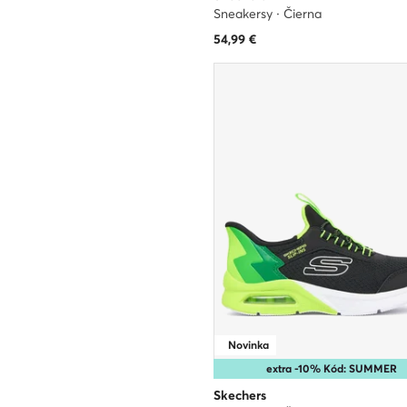
Sneakersy · Čierna
54,99
€
Novinka
extra -10% Kód: SUMMER
Skechers