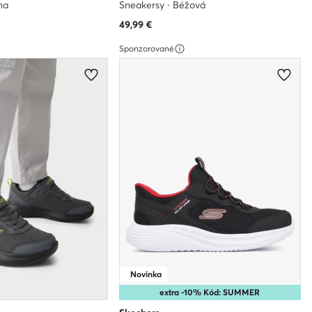
na
Sneakersy · Béžová
49,99
€
Sponzorované
Novinka
extra -10% Kód: SUMMER