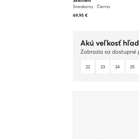
Skechers
Sneakersy · Čierna
69,95
€
Akú veľkosť hľad
Zobrazia sa dostupné p
22
23
24
25