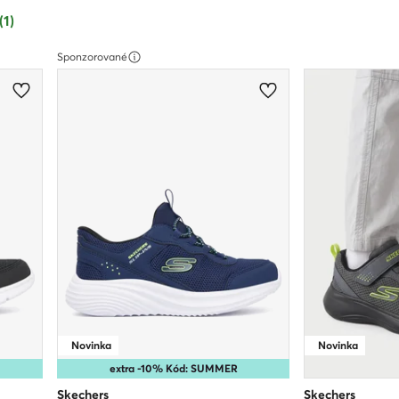
(1)
Sponzorované
Novinka
Novinka
extra -10% Kód: SUMMER
Skechers
Skechers