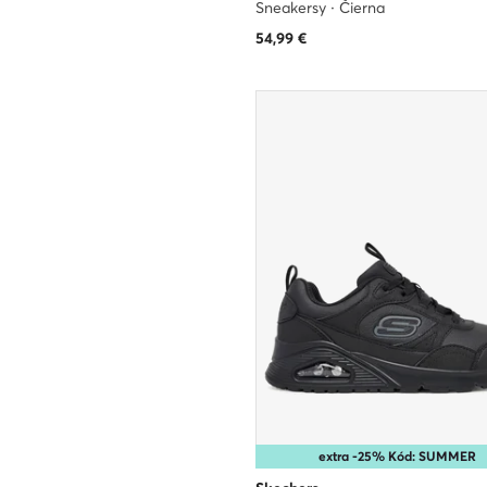
Sneakersy · Čierna
54,99
€
extra -25% Kód: SUMMER