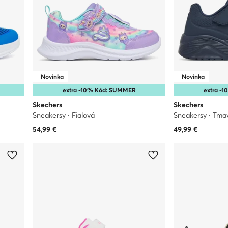
Novinka
Novinka
extra -10% Kód: SUMMER
extra -
Skechers
Skechers
Sneakersy · Fialová
Sneakersy · Tm
54,99
€
49,99
€