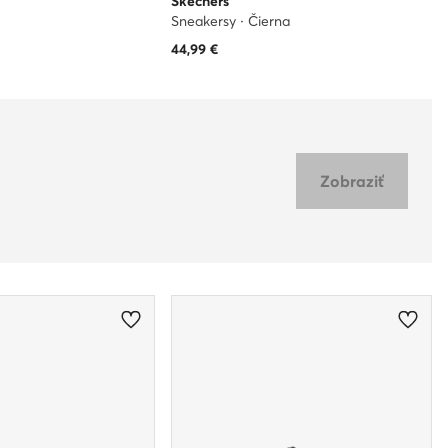
Skechers
Sneakersy · Čierna
44,99
€
Zobraziť