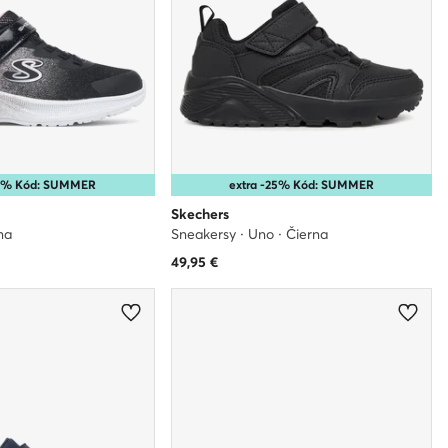
10% Kód: SUMMER
extra -25% Kód: SUMMER
Skechers
na
Sneakersy · Uno · Čierna
49,95
€