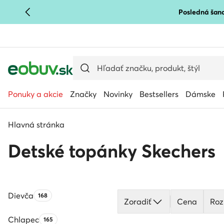
Posledná šanc
PREJSŤ NA HLAVNÝ OBSAH
PREJSŤ NA VYHĽADÁVANIE
Ponuky a akcie
Značky
Novinky
Bestsellers
Dámske
Hlavná stránka
Detské topánky Skechers
Dievča
Počet produktov:
168
Zoradiť
Cena
Roz
Chlapec
Počet produktov:
165