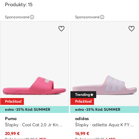
Produkty: 15
Sponzorované
Sponzorované
Trending
Príležitosť
Príležitosť
extra -35% Kód: SUMMER
extra -35% Kód: SUMMER
Puma
adidas
Šľapky · Cool Cat 2.0 Jr Knockout 39088108 · Ružová
Šľapky · adilette Aqua K FY8072 · Ružová
Aktuálna cena
Aktuálna cena
20,99
€
16,99
€