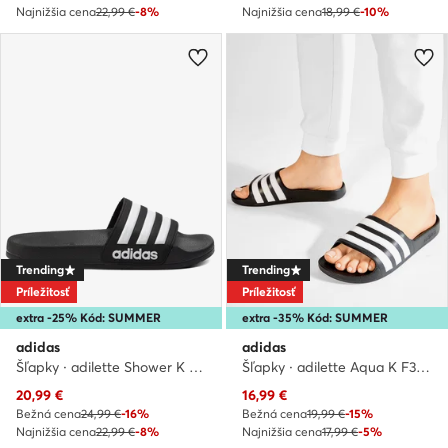
Najnižšia cena
22,99 €
-8%
Najnižšia cena
18,99 €
-10%
Trending
Trending
Príležitosť
Príležitosť
extra -25% Kód: SUMMER
extra -35% Kód: SUMMER
adidas
adidas
Šľapky · adilette Shower K G27625 · Čierna
Šľapky · adilette Aqua K F35556 · Čierna
Aktuálna cena
Aktuálna cena
20,99
€
16,99
€
Bežná cena
24,99 €
-16%
Bežná cena
19,99 €
-15%
Najnižšia cena
22,99 €
-8%
Najnižšia cena
17,99 €
-5%