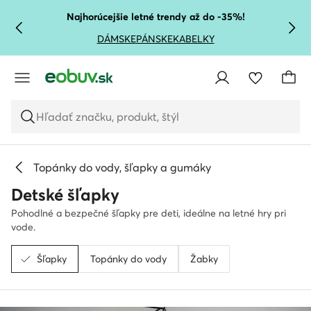
PREJSŤ NA HLAVNÝ OBSAH
PREJSŤ NA VYHĽADÁVANIE
Najhorúcejšie letné trendy až do -35%!
DÁMSKE
PÁNSKE
KABELKY
Hľadať značku, produkt, štýl
Topánky do vody, šľapky a gumáky
Detské šľapky
Pohodlné a bezpečné šľapky pre deti, ideálne na letné hry pri
vode.
Šľapky
Topánky do vody
Žabky