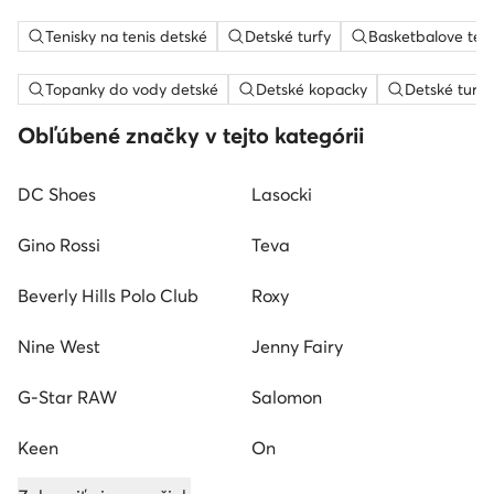
Tenisky na tenis detské
Detské turfy
Basketbalove teni
Topanky do vody detské
Detské kopacky
Detské turis
Obľúbené značky v tejto kategórii
DC Shoes
Lasocki
Gino Rossi
Teva
Beverly Hills Polo Club
Roxy
Nine West
Jenny Fairy
G-Star RAW
Salomon
Keen
On