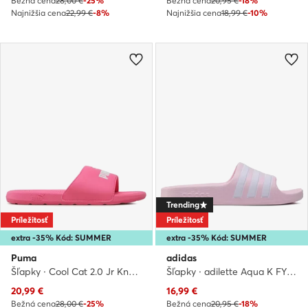
Bežná cena
28,00 €
-25%
Bežná cena
20,95 €
-18%
Najnižšia cena
22,99 €
-8%
Najnižšia cena
18,99 €
-10%
Trending
Príležitosť
Príležitosť
extra -35% Kód: SUMMER
extra -35% Kód: SUMMER
Puma
adidas
Šľapky · Cool Cat 2.0 Jr Knockout 39088108 · Ružová
Šľapky · adilette Aqua K FY8072 · Ružová
Aktuálna cena
Aktuálna cena
20,99
€
16,99
€
Bežná cena
28,00 €
-25%
Bežná cena
20,95 €
-18%