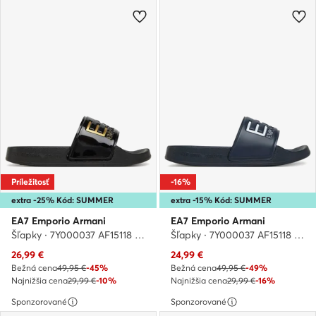
Príležitosť
-16%
extra -25% Kód: SUMMER
extra -15% Kód: SUMMER
EA7 Emporio Armani
EA7 Emporio Armani
Šľapky · 7Y000037 AF15118 PC001 · Čierna
Šľapky · 7Y000037 AF15118 BA045 · Tmavomodrá
Aktuálna cena
Aktuálna cena
26,99
€
24,99
€
Bežná cena
49,95 €
-45%
Bežná cena
49,95 €
-49%
Najnižšia cena
29,99 €
-10%
Najnižšia cena
29,99 €
-16%
Sponzorované
Sponzorované