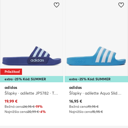
Príležitosť
extra -25% Kód: SUMMER
extra -25% Kód: SUMMER
adidas
adidas
Šľapky · adilette JP5782 · Tmavomodrá
Šľapky · adilette Aqua Slides Kids ID2621 · Modrá
Aktuálna cena
Aktuálna cena
19,99
€
16,95
€
Bežná cena
24,95 €
-19%
Bežná cena
19,95 €
Najnižšia cena
20,99 €
-4%
Najnižšia cena
15,95 €