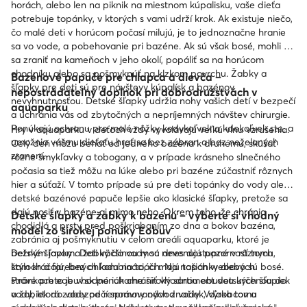
horách, alebo len na piknik na miestnom kúpalisku, vaše dieťa
potrebuje topánky, v ktorých s vami udrží krok. Ak existuje niečo,
čo malé deti v horúcom počasí milujú, je to jednoznačne hranie
sa vo vode, a pobehovanie pri bazéne. Ak sú však bosé, mohli by
sa zraniť na kameňoch v jeho okolí, popáliť sa na horúcom
chodníku alebo sa pošmyknúť na klzkom povrchu. Žabky a
Bazénové papuče pre chlapca a dievča –
šľapky pre deti sú pre návštevy kúpalísk a bazénov
nepostrádateľný doplnok pri dobrodružstvách v
nevyhnutnosťou. Detské šľapky udržia nohy vašich detí v bezpečí
aquaparku
a uchránia vás od zbytočných a nepríjemných návštev chirurgie.
Ponúkajú ochranu pre malé nôžky kedykoľvek a kdekoľvek ste, a
Hry v aquaparku v deťoch vždy vyvolávajú veľkú vlnu vzrušenia.
umožnia vášmu dieťaťu hrať sa bez zábran a bez neželaných
Celý deň môžu behať od jedného bazéna k druhému, skúšať
zranení.
rôzne šmykľavky a tobogany, a v prípade krásneho slnečného
počasia sa tiež môžu na lúke alebo pri bazéne zúčastniť rôznych
hier a súťaží. V tomto prípade sú pre deti topánky do vody alebo
detské bazénové papuče lepšie ako klasické šľapky, pretože sa
dajú nosiť v bazéne aj mimo neho. Okrem toho, že chránia
Detské šľapky a žabky k bazénu – vyberte si vhodný
chodidlá a prsty pred poškriabaním zo dna a bokov bazéna,
model zo širokej ponuky Eobuv
zabránia aj pošmyknutiu v celom areáli aquaparku, ktoré je
bežným javom. Deti väčšinou moc nevenujú pozornosť tomu,
Detské šľapky a žabky do vody sú dnes dostupné v rôznych
kam kráčajú, bez ohľadu na to, či majú topánky alebo sú bosé.
štýloch a farebných kombináciách. Na našich webových
Práve preto je vhodné ich chrániť vhodnou obuvou určenou do
stránkach eobuv.sk ponúkame široký sortiment detských šľapiek
vody, ktorá zabezpečí správny odvod vody. Vďaka tomu
a žabiek do vody od renomovaných značiek, výrobcov a