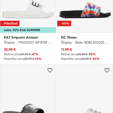
Príležitosť
-50%
extra -15% Kód: SUMMER
EA7 Emporio Armani
DC Shoes
Šľapky · 7Y000037 AF15118 U0001 · Biela
Šľapky · Slide ADBL100025 · Farebná
Aktuálna cena
Aktuálna cena
25,99
€
11,99
€
Bežná cena
49,95 €
-47%
Bežná cena
24,00 €
-50%
Najnižšia cena
29,99 €
-13%
Najnižšia cena
24,00 €
-50%