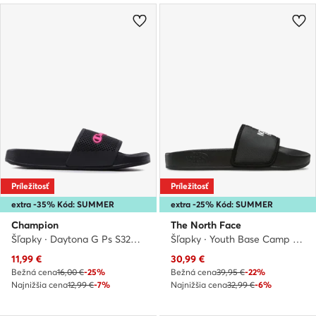
Príležitosť
Príležitosť
extra -35% Kód: SUMMER
extra -25% Kód: SUMMER
Champion
The North Face
Šľapky · Daytona G Ps S32577-CHA-KK001 · Čierna
Šľapky · Youth Base Camp Slide III NF0A4OAVKX7-020 · Čierna
Aktuálna cena
Aktuálna cena
11,99
€
30,99
€
Bežná cena
16,00 €
-25%
Bežná cena
39,95 €
-22%
Najnižšia cena
12,99 €
-7%
Najnižšia cena
32,99 €
-6%