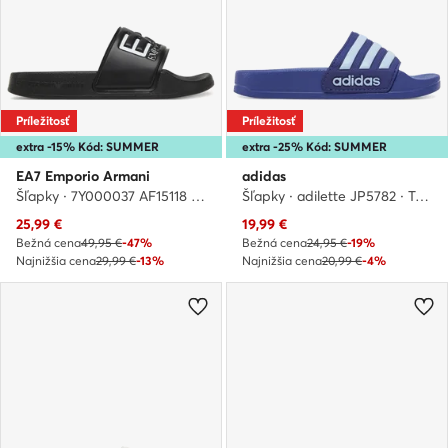
Príležitosť
Príležitosť
extra -15% Kód: SUMMER
extra -25% Kód: SUMMER
EA7 Emporio Armani
adidas
Šľapky · 7Y000037 AF15118 UC001 · Čierna
Šľapky · adilette JP5782 · Tmavomodrá
Aktuálna cena
Aktuálna cena
25,99
€
19,99
€
Bežná cena
49,95 €
-47%
Bežná cena
24,95 €
-19%
Najnižšia cena
29,99 €
-13%
Najnižšia cena
20,99 €
-4%