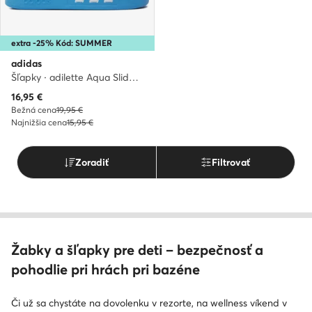
extra -25% Kód: SUMMER
adidas
Šľapky · adilette Aqua Slides Kids ID2621 · Modrá
Aktuálna cena
16,95
€
Bežná cena
19,95 €
Najnižšia cena
15,95 €
Zoradiť
Filtrovať
Žabky a šľapky pre deti – bezpečnosť a
pohodlie pri hrách pri bazéne
Či už sa chystáte na dovolenku v rezorte, na wellness víkend v