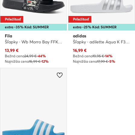
Príležitosť
Príležitosť
extra -35% Kód: SUMMER
extra -25% Kód: SUMMER
Fila
adidas
Šľapky · Wb Morro Bay FFK0098 80010 · Čierna
Šľapky · adilette Aqua K F35555 · Biela
Aktuálna cena
Aktuálna cena
13,99
€
16,99
€
Bežná cena
24,99 €
-44%
Bežná cena
19,95 €
-14%
Najnižšia cena
15,99 €
-12%
Najnižšia cena
17,99 €
-5%