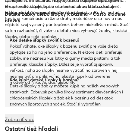
rýchlejšie schne a chráni nohy aj pred neželanými pľuzgiermi.
overených distribútorov. Nájdete tu tie najlepšie dievčenské i
Pretože odvodňujú lepšie ako bežná obuv, ktorá sa naplní
chlapčenské šľapky, ktoré sú momentálne na trhu dostupné.
vodou, sú ľahšie a nevznikajú v nich plesne.
Vďaka obrovskému sortimentu, ktorý pokrýva všetky možné
Detské žabky alebo šľapky k bazénu – Často kladené
farebné kombinácie a rôzne druhy materiálov a strihov u nás
otázky
nájdete svoj vysnený pár topánok behom niekoľkých minút. Stačí
sa len rozhodnúť, či vášmu dieťaťu viac vyhovujú žabky, klasické
šľapky, alebo celé topánky.
Aké detské šľapky zvoliť k bazénu?
Pokiaľ váhate, aké šľapky k bazénu zvoliť pre vaše dieťa,
opýtajte sa ho na jeho preferencie. Niektoré deti preferujú
žabky, iné neznesú kus látky či gumy medzi prstami, a tak
preferujú klasické šľapky. Dôležité je vybrať aj správnu
veľkosť, noha zo šľapky nesmie vytŕčať, no zároveň v nej
nesmie byť ani príliš voľná. Skúste napríklad overené
Kde kúpiť detské šľapky k bazénu?
modely od Nike, Adidas, alebo 4F.
Detské šľapky a žabky môžete kúpiť na našich webových
stránkach. Eobuv.sk ponúka široký sortiment dievčenských i
chlapčenských šľapiek a žabiek k bazénu od desiatok
známych športových značiek. Stačí si vybrať len
preferovanú farbu, štýl, a značku.
Zobraziť viac
Ostatní tiež hľadali