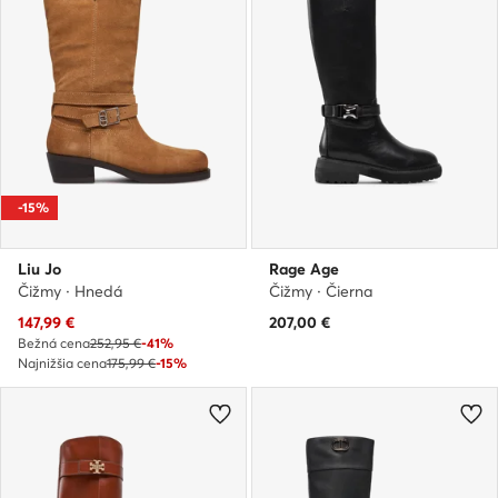
-15%
Liu Jo
Rage Age
Čižmy · Hnedá
Čižmy · Čierna
Aktuálna cena
147,99
€
207,00
€
Bežná cena
252,95 €
-41%
Najnižšia cena
175,99 €
-15%