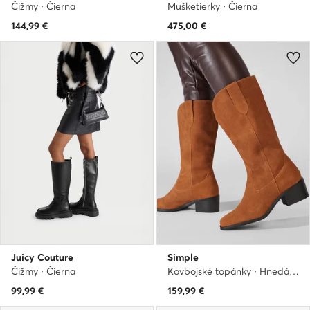
Čižmy · Čierna
Mušketierky · Čierna
144,99
€
475,00
€
Juicy Couture
Simple
Čižmy · Čierna
Kovbojské topánky · Hnedá · 5 cm
99,99
€
159,99
€