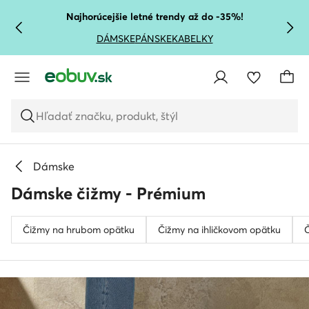
PREJSŤ NA HLAVNÝ OBSAH
PREJSŤ NA VYHĽADÁVANIE
Najhorúcejšie letné trendy až do -35%!
DÁMSKE
PÁNSKE
KABELKY
Hľadať značku, produkt, štýl
Dámske
Dámske čižmy - Prémium
Čižmy na hrubom opätku
Čižmy na ihličkovom opätku
Č