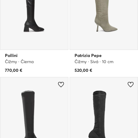
Pollini
Patrizia Pepe
Čižmy · Čierna
Čižmy · Sivá · 10 cm
770,00
€
520,00
€