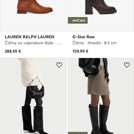
weCare
LAUREN RALPH LAUREN
G-Star Raw
Čižmy vo vojenskom štýle · Hnedá
Čižmy · Hnedá · 8.5 cm
288,95
€
159,99
€