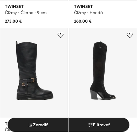
TWINSET
TWINSET
Čižmy · Čierna · 9 cm
Čižmy · Hnedá
273,00
€
260,00
€
TWINSET
Rage Age
Zoradiť
Filtrovať
Čižmy vo vojenskom štýle · Čierna
Čižmy · Čierna · 7.5 cm