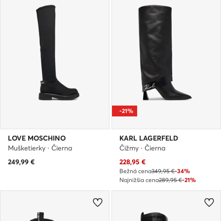
-21%
LOVE MOSCHINO
KARL LAGERFELD
Mušketierky · Čierna
Čižmy · Čierna
Aktuálna cena
249,99
€
228,95
€
Bežná cena
349,95 €
-34%
Najnižšia cena
289,95 €
-21%