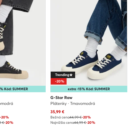
Trending
-20%
15% Kód: SUMMER
extra -15% Kód: SUMMER
G-Star Raw
vomodrá
Plátenky · Tmavomodrá
Aktuálna cena
35,99
€
-20%
Bežná cena
44,99 €
-20%
9 €
-20%
Najnižšia cena
44,99 €
-20%