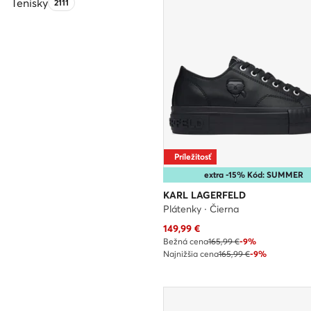
Tenisky
Počet produktov:
2111
Príležitosť
extra -15% Kód: SUMMER
KARL LAGERFELD
Plátenky · Čierna
Aktuálna cena
149,99
€
Bežná cena
165,99 €
-9%
Najnižšia cena
165,99 €
-9%