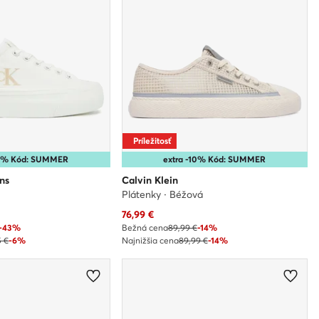
Príležitosť
10% Kód: SUMMER
extra -10% Kód: SUMMER
ns
Calvin Klein
Plátenky · Béžová
Aktuálna cena
76,99
€
-43%
Bežná cena
89,99 €
-14%
5 €
-6%
Najnižšia cena
89,99 €
-14%