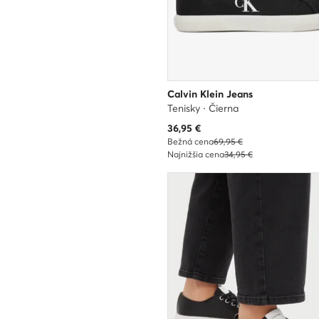
Calvin Klein Jeans
Tenisky · Čierna
Aktuálna cena
36,95
€
Bežná cena
69,95 €
Najnižšia cena
34,95 €