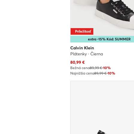
Príležitosť
extra -15% Kód: SUMMER
Calvin Klein
Plátenky · Čierna
Aktuálna cena
80,99
€
Bežná cena
89,99 €
-10%
Najnižšia cena
89,99 €
-10%