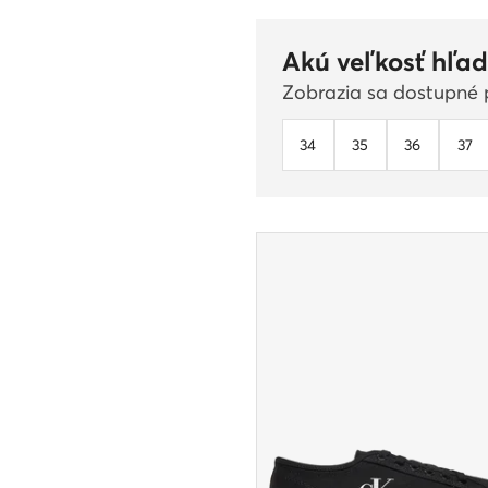
Akú veľkosť hľad
Zobrazia sa dostupné p
34
35
36
37