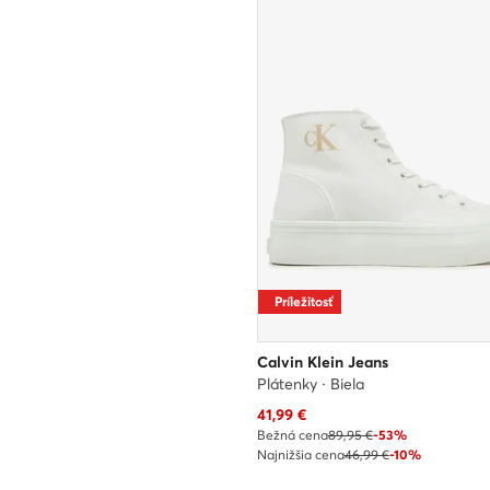
Príležitosť
Calvin Klein Jeans
Plátenky · Biela
Aktuálna cena
41,99
€
Bežná cena
89,95 €
-53%
Najnižšia cena
46,99 €
-10%