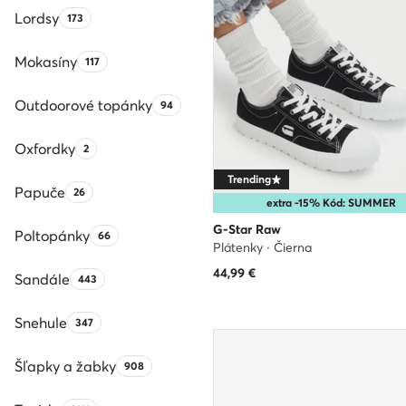
Lordsy
Počet produktov:
173
Mokasíny
Počet produktov:
117
Outdoorové topánky
Počet produktov:
94
Oxfordky
Počet produktov:
2
Trending
Papuče
Počet produktov:
26
extra -15% Kód: SUMMER
G-Star Raw
Poltopánky
Počet produktov:
66
Plátenky · Čierna
44,99
€
Sandále
Počet produktov:
443
Snehule
Počet produktov:
347
Šľapky a žabky
Počet produktov:
908