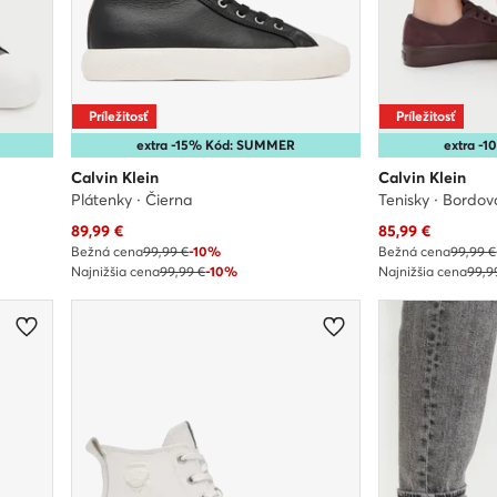
Príležitosť
Príležitosť
extra -15% Kód: SUMMER
extra -
Calvin Klein
Calvin Klein
Plátenky · Čierna
Tenisky · Bordov
Aktuálna cena
Aktuálna cena
89,99
€
85,99
€
Bežná cena
99,99 €
-10%
Bežná cena
99,99 €
Najnižšia cena
99,99 €
-10%
Najnižšia cena
99,9