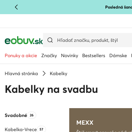
Posledná šanc
PREJSŤ NA HLAVNÝ OBSAH
PREJSŤ NA VYHĽADÁVANIE
Ponuky a akcie
Značky
Novinky
Bestsellers
Dámske
Hlavná stránka
Kabelky
Kabelky na svadbu
Svadobné
Počet produktov:
26
MEXX
Kabelka-Vrece
Počet produktov:
57