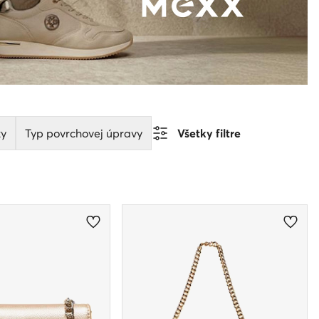
ky
Typ povrchovej úpravy
Všetky filtre