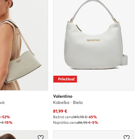
Príležitosť
Valentino
ová
Kabelka · Biela
Aktuálna cena
81,99
€
€
-52%
Bežná cena
149,95 €
-45%
9 €
-15%
Najnižšia cena
86,95 €
-5%