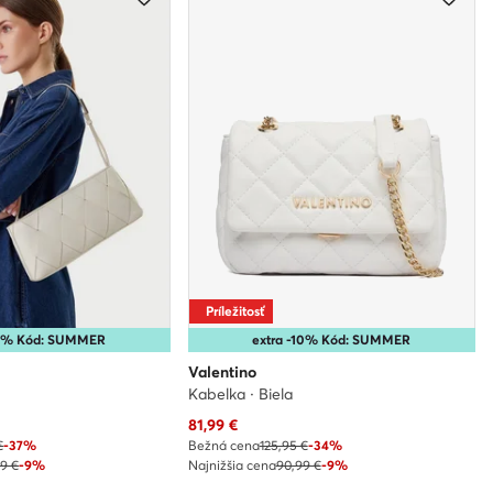
Príležitosť
25% Kód: SUMMER
extra -10% Kód: SUMMER
Valentino
Kabelka · Biela
Aktuálna cena
81,99
€
€
-37%
Bežná cena
125,95 €
-34%
99 €
-9%
Najnižšia cena
90,99 €
-9%