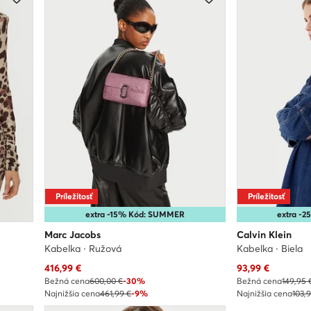
Príležitosť
Príležitosť
extra -15% Kód: SUMMER
extra -
Marc Jacobs
Calvin Klein
Kabelka · Ružová
Kabelka · Biela
Aktuálna cena
Aktuálna cena
416,99
€
93,99
€
Bežná cena
600,00 €
-30%
Bežná cena
149,95 
Najnižšia cena
461,99 €
-9%
Najnižšia cena
103,