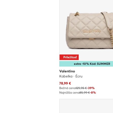
Príležitosť
extra -10% Kód: SUMMER
Valentino
Kabelka · Écru
Aktuálna cena
78,99
€
Bežná cena
129,95 €
-39%
Najnižšia cena
85,99 €
-8%