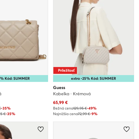
Príležitosť
10% Kód: SUMMER
extra -25% Kód: SUMMER
Guess
á
Kabelka · Krémová
Aktuálna cena
65,99
€
€
-35%
Bežná cena
129,95 €
-49%
95 €
-35%
Najnižšia cena
72,99 €
-9%