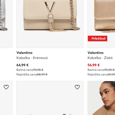
Príležitosť
Valentino
Valentino
Kabelka · Krémová
Kabelka · Zlatá
Aktuálna cena
Aktuálna cena
64,99
€
56,99
€
Bežná cena
79,95 €
Bežná cena
79,95 €
Najnižšia cena
58,99 €
Najnižšia cena
57,9