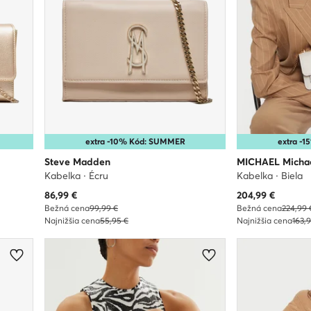
extra -10% Kód: SUMMER
extra -
Steve Madden
MICHAEL Michae
Kabelka · Écru
Kabelka · Biela
Aktuálna cena
Aktuálna cena
86,99
€
204,99
€
Bežná cena
99,99 €
Bežná cena
224,99 
Najnižšia cena
55,95 €
Najnižšia cena
163,