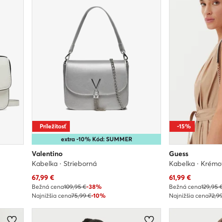
Príležitosť
-15%
extra -10% Kód: SUMMER
Valentino
Guess
Kabelka · Strieborná
Kabelka · Krém
Aktuálna cena
Aktuálna cena
67,99
€
61,99
€
Bežná cena
109,95 €
-38%
Bežná cena
129,95 
Najnižšia cena
75,99 €
-10%
Najnižšia cena
72,9