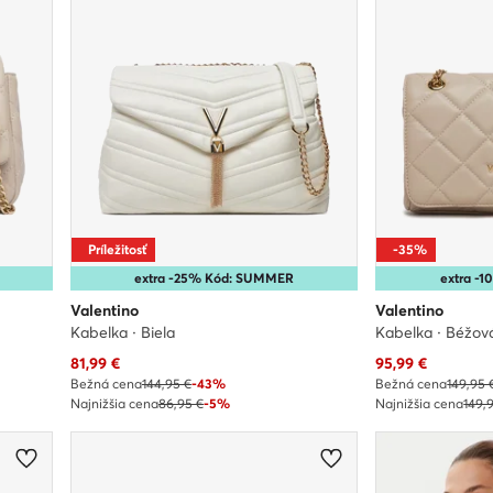
Príležitosť
-35%
extra -25% Kód: SUMMER
extra -
Valentino
Valentino
Kabelka · Biela
Kabelka · Béžov
Aktuálna cena
Aktuálna cena
81,99
€
95,99
€
Bežná cena
144,95 €
-43%
Bežná cena
149,95 
Najnižšia cena
86,95 €
-5%
Najnižšia cena
149,