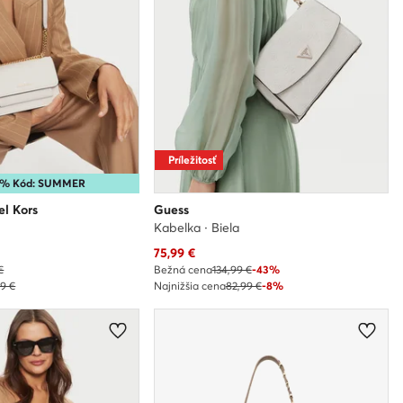
Príležitosť
15% Kód: SUMMER
l Kors
Guess
Kabelka · Biela
Aktuálna cena
75,99
€
€
Bežná cena
134,99 €
-43%
99 €
Najnižšia cena
82,99 €
-8%