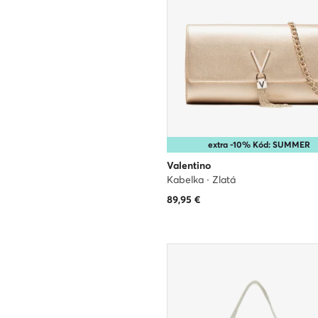
extra -10% Kód: SUMMER
Valentino
Kabelka · Zlatá
89,95
€