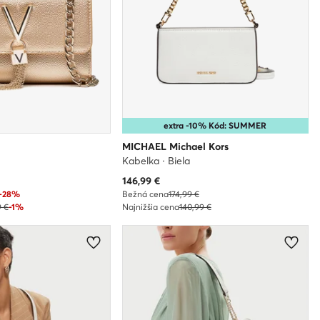
extra -10% Kód: SUMMER
MICHAEL Michael Kors
Kabelka · Biela
Aktuálna cena
146,99
€
-28%
Bežná cena
174,99 €
9 €
-1%
Najnižšia cena
140,99 €