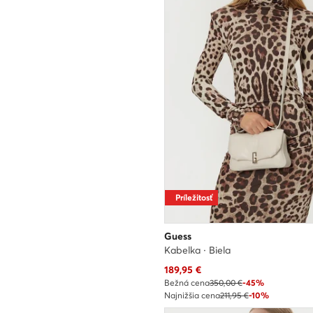
Príležitosť
Guess
Kabelka · Biela
Aktuálna cena
189,95
€
Bežná cena
350,00 €
-45%
Najnižšia cena
211,95 €
-10%