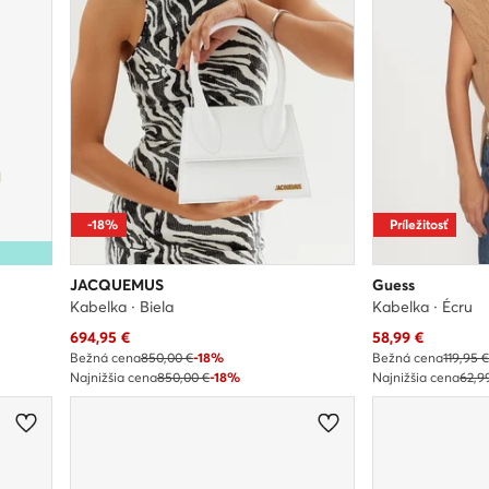
-18%
Príležitosť
JACQUEMUS
Guess
Kabelka · Biela
Kabelka · Écru
Aktuálna cena
Aktuálna cena
694,95
€
58,99
€
Bežná cena
850,00 €
-18%
Bežná cena
119,95 
Najnižšia cena
850,00 €
-18%
Najnižšia cena
62,9