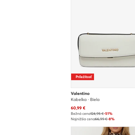
Príležitosť
Valentino
Kabelka · Biela
Aktuálna cena
60,99
€
Bežná cena
124,95 €
-51%
Najnižšia cena
66,99 €
-8%