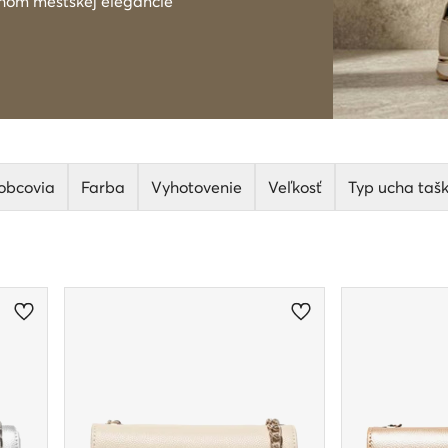
chom mestskej elegancie
obcovia
Farba
Vyhotovenie
Veľkosť
Typ ucha taš