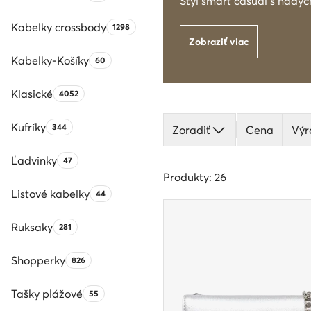
Štýl smart casual s nády
Kabelky crossbody
Počet produktov:
1298
Zobraziť viac
Kabelky-Košíky
Počet produktov:
60
Klasické
Počet produktov:
4052
Kufríky
Počet produktov:
344
Zoradiť
Cena
Výr
Ľadvinky
Počet produktov:
47
Produkty: 26
Listové kabelky
Počet produktov:
44
Ruksaky
Počet produktov:
281
Shopperky
Počet produktov:
826
Tašky plážové
Počet produktov:
55