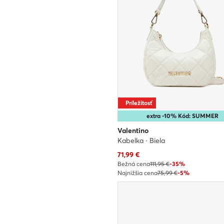
Príležitosť
extra -10% Kód: SUMMER
Valentino
Kabelka · Biela
Aktuálna cena
71,99
€
Bežná cena
111,95 €
-35%
Najnižšia cena
75,99 €
-5%