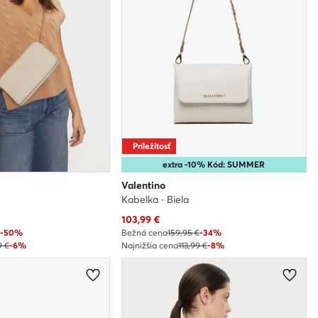
Príležitosť
extra -10% Kód: SUMMER
Valentino
Kabelka · Biela
Aktuálna cena
103,99
€
€
-50%
Bežná cena
159,95 €
-34%
9 €
-6%
Najnižšia cena
113,99 €
-8%