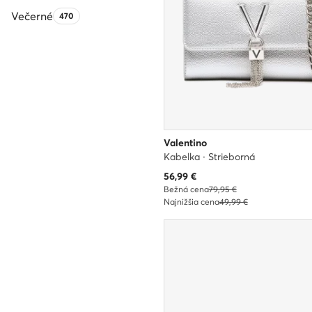
Večerné
Počet produktov:
470
Valentino
Kabelka · Strieborná
Aktuálna cena
56,99
€
Bežná cena
79,95 €
Najnižšia cena
49,99 €