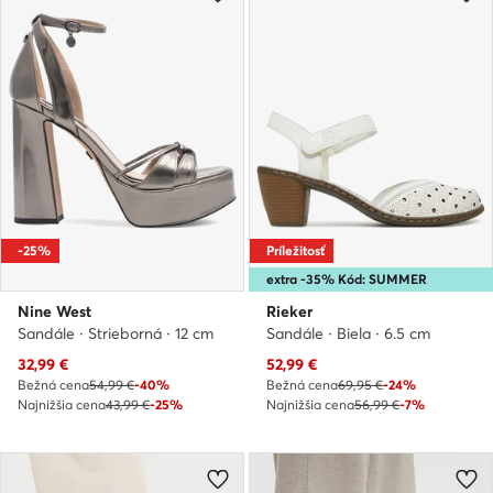
-25%
Príležitosť
extra -35% Kód: SUMMER
Nine West
Rieker
Sandále · Strieborná · 12 cm
Sandále · Biela · 6.5 cm
Aktuálna cena
Aktuálna cena
32,99
€
52,99
€
Bežná cena
54,99 €
-40%
Bežná cena
69,95 €
-24%
Najnižšia cena
43,99 €
-25%
Najnižšia cena
56,99 €
-7%