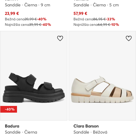
Sandále · Čierna · 9 cm
Sandále · Čierna · 5 cm
Aktuálna cena
Aktuálna cena
23,99
€
57,99
€
Bežná cena
39,99 €
-40%
Bežná cena
86,95 €
-33%
Najnižšia cena
39,99 €
-40%
Najnižšia cena
64,99 €
-10%
-40%
Badura
Clara Barson
Sandále · Čierna
Sandále · Béžová