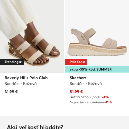
Trending
Príležitosť
extra -35% Kód: SUMMER
Beverly Hills Polo Club
Skechers
Sandále · Béžová
Sandále · Béžová
Aktuálna cena
31,99
€
51,99
€
Bežná cena
68,99 €
-24%
Najnižšia cena
58,99 €
-11%
Akú veľkosť hľadáte?