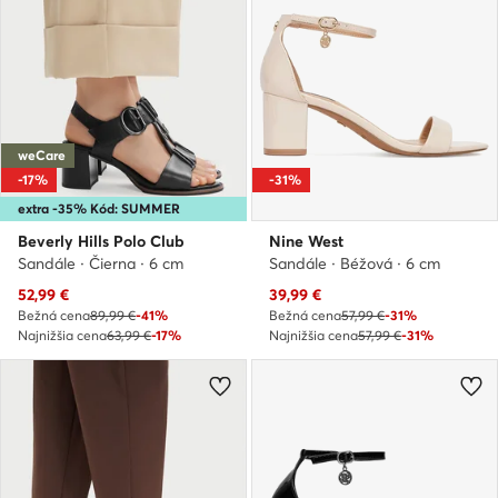
weCare
-17%
-31%
extra -35% Kód: SUMMER
Beverly Hills Polo Club
Nine West
Sandále · Čierna · 6 cm
Sandále · Béžová · 6 cm
Aktuálna cena
Aktuálna cena
52,99
€
39,99
€
Bežná cena
89,99 €
-41%
Bežná cena
57,99 €
-31%
Najnižšia cena
63,99 €
-17%
Najnižšia cena
57,99 €
-31%