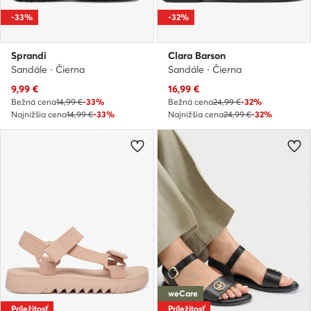
-33%
-32%
Sprandi
Clara Barson
Sandále · Čierna
Sandále · Čierna
Aktuálna cena
Aktuálna cena
9,99
€
16,99
€
Bežná cena
14,99 €
-33%
Bežná cena
24,99 €
-32%
Najnižšia cena
14,99 €
-33%
Najnižšia cena
24,99 €
-32%
weCare
Príležitosť
Príležitosť