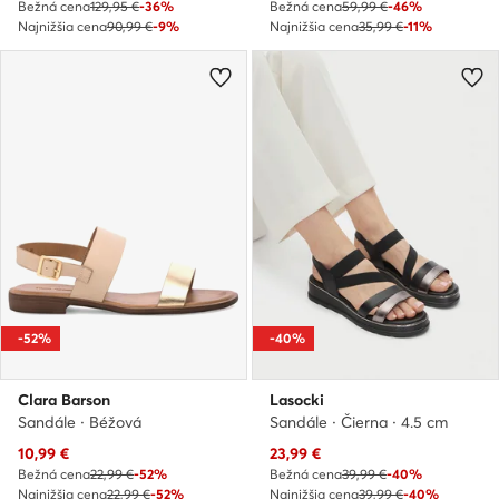
Bežná cena
129,95 €
-36%
Bežná cena
59,99 €
-46%
Najnižšia cena
90,99 €
-9%
Najnižšia cena
35,99 €
-11%
-52%
-40%
Clara Barson
Lasocki
Sandále · Béžová
Sandále · Čierna · 4.5 cm
Aktuálna cena
Aktuálna cena
10,99
€
23,99
€
Bežná cena
22,99 €
-52%
Bežná cena
39,99 €
-40%
Najnižšia cena
22,99 €
-52%
Najnižšia cena
39,99 €
-40%