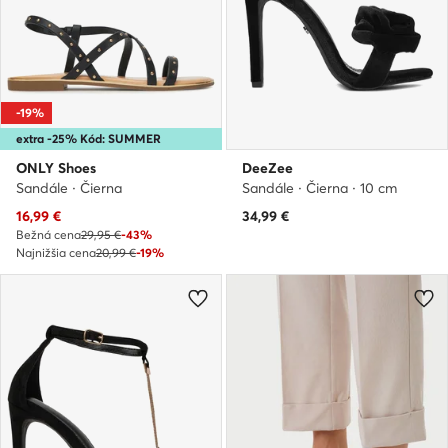
-19%
extra -25% Kód: SUMMER
ONLY Shoes
DeeZee
Sandále · Čierna
Sandále · Čierna · 10 cm
Aktuálna cena
16,99
€
34,99
€
Bežná cena
29,95 €
-43%
Najnižšia cena
20,99 €
-19%