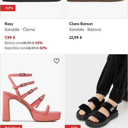
-52%
Roxy
Clara Barson
Sandále · Čierna
Sandále · Béžová
Aktuálna cena
7,99
€
22,99
€
Bežná cena
16,99 €
-52%
Najnižšia cena
16,99 €
-52%
Príležitosť
-40%