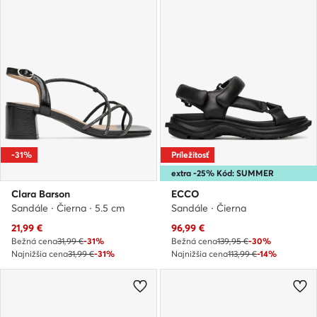
-31%
Príležitosť
extra -25% Kód: SUMMER
Clara Barson
ECCO
Sandále · Čierna · 5.5 cm
Sandále · Čierna
Aktuálna cena
Aktuálna cena
21,99
€
96,99
€
Bežná cena
31,99 €
-31%
Bežná cena
139,95 €
-30%
Najnižšia cena
31,99 €
-31%
Najnižšia cena
113,99 €
-14%