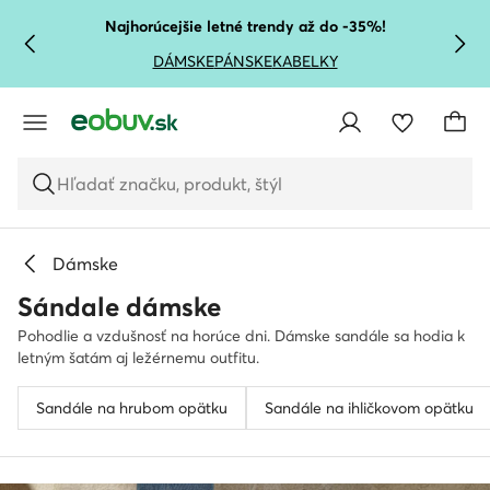
PREJSŤ NA HLAVNÝ OBSAH
PREJSŤ NA VYHĽADÁVANIE
Najhorúcejšie letné trendy až do -35%!
DÁMSKE
PÁNSKE
KABELKY
Hľadať značku, produkt, štýl
Dámske
Sándale dámske
Pohodlie a vzdušnosť na horúce dni. Dámske sandále sa hodia k
letným šatám aj ležérnemu outfitu.
Sandále na hrubom opätku
Sandále na ihličkovom opätku