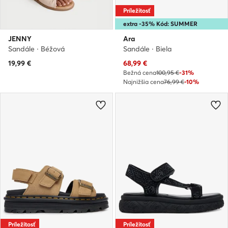
Príležitosť
extra -35% Kód: SUMMER
JENNY
Ara
Sandále · Béžová
Sandále · Biela
Aktuálna cena
19,99
€
68,99
€
Bežná cena
100,95 €
-31%
Najnižšia cena
76,99 €
-10%
Príležitosť
Príležitosť