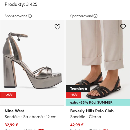
Produkty: 3 425
Sponzorované
Sponzorované
Trending
-25%
-15%
extra -35% Kód: SUMMER
Nine West
Beverly Hills Polo Club
Sandále · Strieborná · 12 cm
Sandále · Čierna
Aktuálna cena
Aktuálna cena
32,99
€
42,99
€