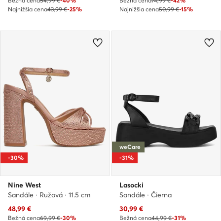
Bežná cena
54,99 €
-40%
Bežná cena
74,99 €
-42%
Najnižšia cena
43,99 €
-25%
Najnižšia cena
50,99 €
-15%
weCare
-30%
-31%
Nine West
Lasocki
Sandále · Ružová · 11.5 cm
Sandále · Čierna
Aktuálna cena
Aktuálna cena
48,99
€
30,99
€
Bežná cena
69,99 €
-30%
Bežná cena
44,99 €
-31%