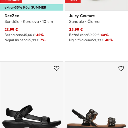
extra -35% Kód: SUMMER
DeeZee
Juicy Couture
Sandále · Koralová · 10 cm
Sandále · Čierna
Aktuálna cena
Aktuálna cena
23,99
€
35,99
€
Bežná cena
45,00 €
-46%
Bežná cena
59,99 €
-40%
Najnižšia cena
25,99 €
-7%
Najnižšia cena
59,99 €
-40%