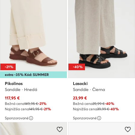
-21%
-40%
extra -35% Kód: SUMMER
Pikolinos
Lasocki
Sandále · Hnedá
Sandále · Čierna
Aktuálna cena
Aktuálna cena
117,95
€
23,99
€
Bežná cena
149,95 €
-21%
Bežná cena
39,99 €
-40%
Najnižšia cena
149,95 €
-21%
Najnižšia cena
39,99 €
-40%
Sponzorované
Sponzorované