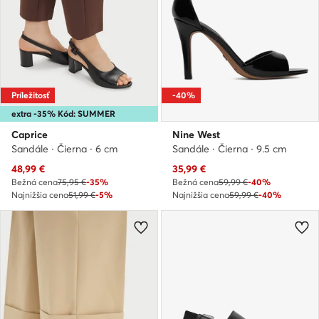
Príležitosť
-40%
extra -35% Kód: SUMMER
Caprice
Nine West
Sandále · Čierna · 6 cm
Sandále · Čierna · 9.5 cm
Aktuálna cena
Aktuálna cena
48,99
€
35,99
€
Bežná cena
75,95 €
-35%
Bežná cena
59,99 €
-40%
Najnižšia cena
51,99 €
-5%
Najnižšia cena
59,99 €
-40%