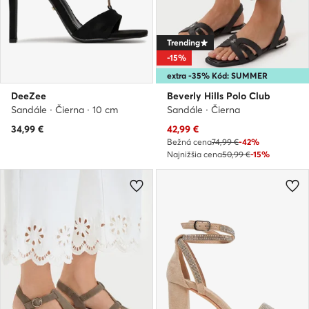
Trending
-15%
extra -35% Kód: SUMMER
DeeZee
Beverly Hills Polo Club
Sandále · Čierna · 10 cm
Sandále · Čierna
Aktuálna cena
34,99
€
42,99
€
Bežná cena
74,99 €
-42%
Najnižšia cena
50,99 €
-15%