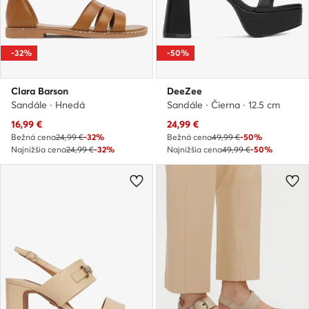
-32%
-50%
Clara Barson
DeeZee
Sandále · Hnedá
Sandále · Čierna · 12.5 cm
Aktuálna cena
Aktuálna cena
16,99
€
24,99
€
Bežná cena
24,99 €
-32%
Bežná cena
49,99 €
-50%
Najnižšia cena
24,99 €
-32%
Najnižšia cena
49,99 €
-50%