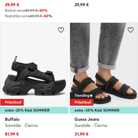
Aktuálna cena
29,99
€
29,99
€
Bežná cena
49,99 €
-40%
Najnižšia cena
49,99 €
-40%
Trending
Príležitosť
Príležitosť
extra -25% Kód: SUMMER
extra -35% Kód: SUMMER
Buffalo
Guess Jeans
Sandále · Čierna
Sandále · Čierna
Aktuálna cena
Aktuálna cena
81,99
€
31,99
€