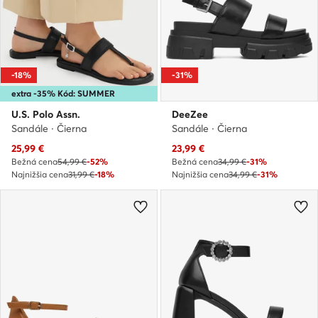
-18%
-31%
extra -35% Kód: SUMMER
U.S. Polo Assn.
DeeZee
Sandále · Čierna
Sandále · Čierna
Aktuálna cena
Aktuálna cena
25,99
€
23,99
€
Bežná cena
54,99 €
-52%
Bežná cena
34,99 €
-31%
Najnižšia cena
31,99 €
-18%
Najnižšia cena
34,99 €
-31%