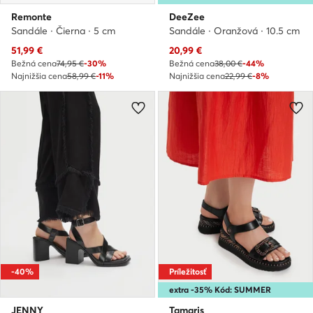
Remonte
DeeZee
Sandále · Čierna · 5 cm
Sandále · Oranžová · 10.5 cm
Aktuálna cena
Aktuálna cena
51,99
€
20,99
€
Bežná cena
74,95 €
-30%
Bežná cena
38,00 €
-44%
Najnižšia cena
58,99 €
-11%
Najnižšia cena
22,99 €
-8%
-40%
Príležitosť
extra -35% Kód: SUMMER
JENNY
Tamaris