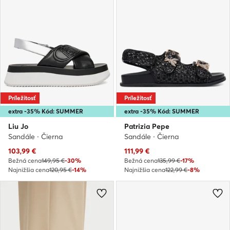
Príležitosť
Príležitosť
extra -35% Kód: SUMMER
extra -35% Kód: SUMMER
Liu Jo
Patrizia Pepe
Sandále · Čierna
Sandále · Čierna
Aktuálna cena
Aktuálna cena
103,99
€
111,99
€
Bežná cena
149,95 €
-30%
Bežná cena
135,99 €
-17%
Najnižšia cena
120,95 €
-14%
Najnižšia cena
122,99 €
-8%