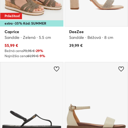
Príležitosť
extra -35% Kód: SUMMER
Caprice
DeeZee
Sandále · Zelená · 5.5 cm
Sandále · Béžová · 8 cm
Aktuálna cena
55,99
€
39,99
€
Bežná cena
79,95 €
-29%
Najnižšia cena
61,99 €
-9%