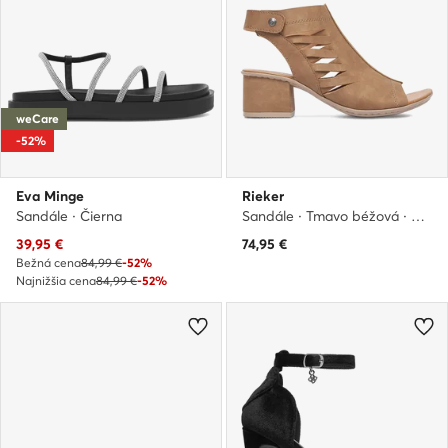
weCare
-52%
Eva Minge
Rieker
Sandále · Čierna
Sandále · Tmavo béžová · 5.5 cm
Aktuálna cena
39,95
€
74,95
€
Bežná cena
84,99 €
-52%
Najnižšia cena
84,99 €
-52%