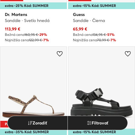
extra -25% Kód: SUMMER
extra -15% Kód: SUMMER
Dr. Martens
Guess
Sandále · Svetlo hnedá
Sandále · Čierna
Aktuálna cena
Aktuálna cena
113,99
€
65,99
€
Bežná cena
160,95 €
-29%
Bežná cena
134,95 €
-51%
Najnižšia cena
122,99 €
-7%
Najnižšia cena
70,99 €
-7%
Zoradiť
Filtrovať
Príležitosť
Príležitosť
extra -35% Kód: SUMMER
extra -15% Kód: SUMMER