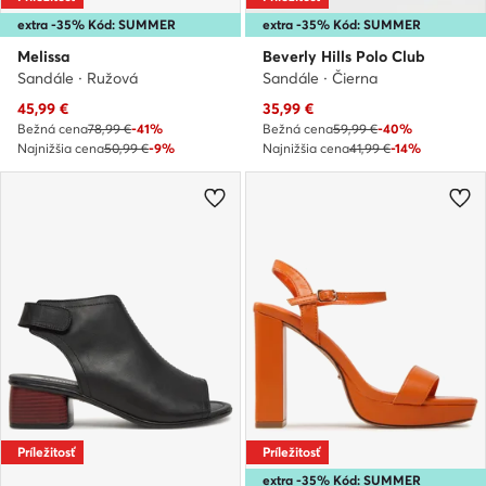
extra -35% Kód: SUMMER
extra -35% Kód: SUMMER
Melissa
Beverly Hills Polo Club
Sandále · Ružová
Sandále · Čierna
Aktuálna cena
Aktuálna cena
45,99
€
35,99
€
Bežná cena
78,99 €
-41%
Bežná cena
59,99 €
-40%
Najnižšia cena
50,99 €
-9%
Najnižšia cena
41,99 €
-14%
Príležitosť
Príležitosť
extra -35% Kód: SUMMER