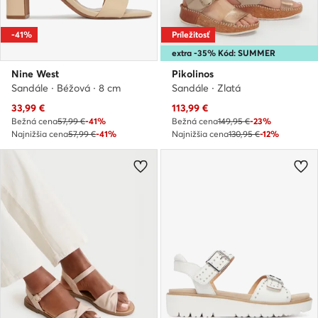
-41%
Príležitosť
extra -35% Kód: SUMMER
Nine West
Pikolinos
Sandále · Béžová · 8 cm
Sandále · Zlatá
Aktuálna cena
Aktuálna cena
33,99
€
113,99
€
Bežná cena
57,99 €
-41%
Bežná cena
149,95 €
-23%
Najnižšia cena
57,99 €
-41%
Najnižšia cena
130,95 €
-12%