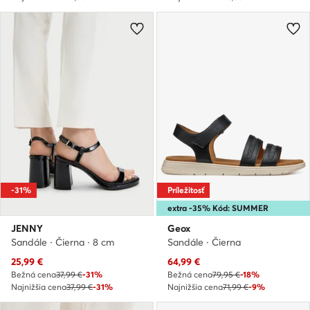
-31%
Príležitosť
extra -35% Kód: SUMMER
JENNY
Geox
Sandále · Čierna · 8 cm
Sandále · Čierna
Aktuálna cena
Aktuálna cena
25,99
€
64,99
€
Bežná cena
37,99 €
-31%
Bežná cena
79,95 €
-18%
Najnižšia cena
37,99 €
-31%
Najnižšia cena
71,99 €
-9%