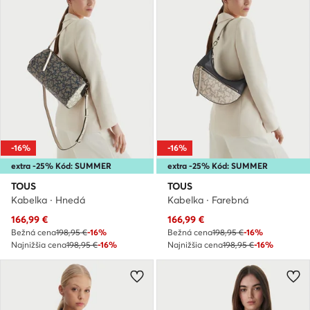
-16%
-16%
extra -25% Kód: SUMMER
extra -25% Kód: SUMMER
TOUS
TOUS
Kabelka · Hnedá
Kabelka · Farebná
Aktuálna cena
Aktuálna cena
166,99
€
166,99
€
Bežná cena
198,95 €
-16%
Bežná cena
198,95 €
-16%
Najnižšia cena
198,95 €
-16%
Najnižšia cena
198,95 €
-16%