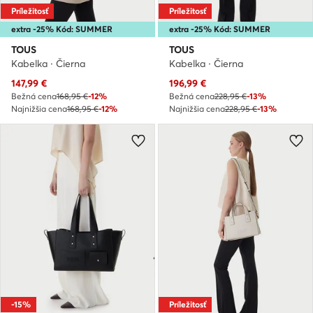
Príležitosť
Príležitosť
extra -25% Kód: SUMMER
extra -25% Kód: SUMMER
TOUS
TOUS
Kabelka · Čierna
Kabelka · Čierna
Aktuálna cena
Aktuálna cena
147,99
€
196,99
€
Bežná cena
168,95 €
-12%
Bežná cena
228,95 €
-13%
Najnižšia cena
168,95 €
-12%
Najnižšia cena
228,95 €
-13%
-15%
Príležitosť