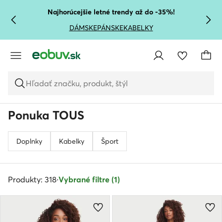
PREJSŤ NA HLAVNÝ OBSAH
PREJSŤ NA VYHĽADÁVANIE
Najhorúcejšie letné trendy až do -35%!
DÁMSKE
PÁNSKE
KABELKY
Hľadať značku, produkt, štýl
Ponuka TOUS
Doplnky
Kabelky
Šport
Produkty: 318
·
Vybrané filtre (1)