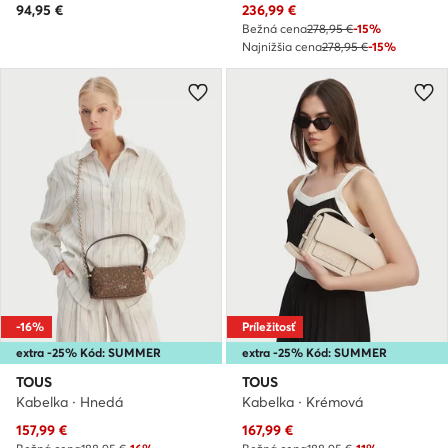
Aktuálna cena
94,95
€
236,99
€
Bežná cena
278,95 €
-15%
Najnižšia cena
278,95 €
-15%
-16%
Príležitosť
extra -25% Kód: SUMMER
extra -25% Kód: SUMMER
TOUS
TOUS
Kabelka · Hnedá
Kabelka · Krémová
Aktuálna cena
Aktuálna cena
157,99
€
167,99
€