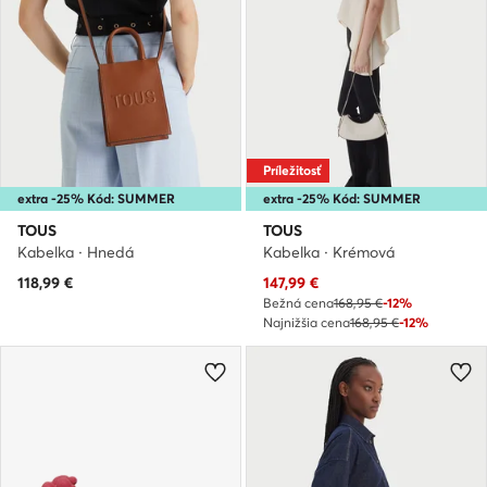
Príležitosť
extra -25% Kód: SUMMER
extra -25% Kód: SUMMER
TOUS
TOUS
Kabelka · Hnedá
Kabelka · Krémová
Aktuálna cena
118,99
€
147,99
€
Bežná cena
168,95 €
-12%
Najnižšia cena
168,95 €
-12%