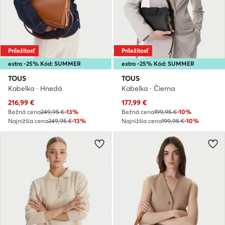
Príležitosť
Príležitosť
extra -25% Kód: SUMMER
extra -25% Kód: SUMMER
TOUS
TOUS
Kabelka · Hnedá
Kabelka · Čierna
Aktuálna cena
Aktuálna cena
216,99
€
177,99
€
Bežná cena
249,95 €
-13%
Bežná cena
199,95 €
-10%
Najnižšia cena
249,95 €
-13%
Najnižšia cena
199,95 €
-10%