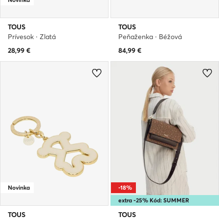
TOUS
TOUS
Prívesok · Zlatá
Peňaženka · Béžová
28,99
€
84,99
€
Novinka
-18%
extra -25% Kód: SUMMER
TOUS
TOUS