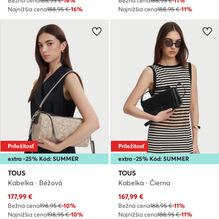
Bežná cena
188,95 €
-16%
Bežná cena
188,95 €
-11%
Najnižšia cena
188,95 €
-16%
Najnižšia cena
188,95 €
-11%
Príležitosť
Príležitosť
extra -25% Kód: SUMMER
extra -25% Kód: SUMMER
TOUS
TOUS
Kabelka · Béžová
Kabelka · Čierna
Aktuálna cena
Aktuálna cena
177,99
€
167,99
€
Bežná cena
198,95 €
-10%
Bežná cena
188,95 €
-11%
Najnižšia cena
198,95 €
-10%
Najnižšia cena
188,95 €
-11%