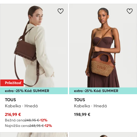
Príležitosť
extra -25% Kód: SUMMER
extra -25% Kód: SUMMER
TOUS
TOUS
Kabelka · Hnedá
Kabelka · Hnedá
Aktuálna cena
216,99
€
198,99
€
Bežná cena
248,95 €
-12%
Najnižšia cena
248,95 €
-12%