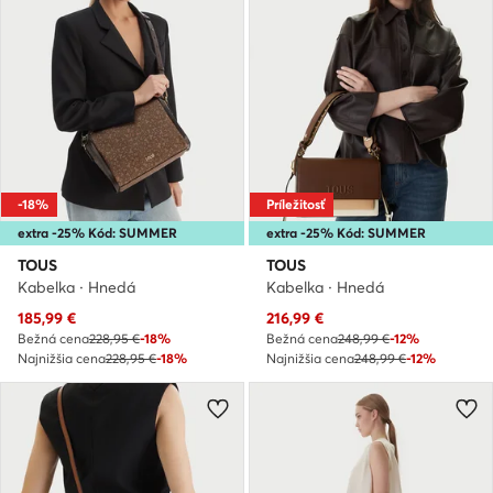
-18%
Príležitosť
extra -25% Kód: SUMMER
extra -25% Kód: SUMMER
TOUS
TOUS
Kabelka · Hnedá
Kabelka · Hnedá
Aktuálna cena
Aktuálna cena
185,99
€
216,99
€
Bežná cena
228,95 €
-18%
Bežná cena
248,99 €
-12%
Najnižšia cena
228,95 €
-18%
Najnižšia cena
248,99 €
-12%