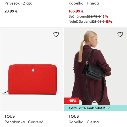
Prívesok · Zlatá
Kabelka · Hnedá
Aktuálna cena
28,99
€
185,99
€
Bežná cena
228,95 €
-18%
Najnižšia cena
228,95 €
-18%
-15%
extra -25% Kód: SUMMER
TOUS
TOUS
Peňaženka · Červená
Kabelka · Čierna