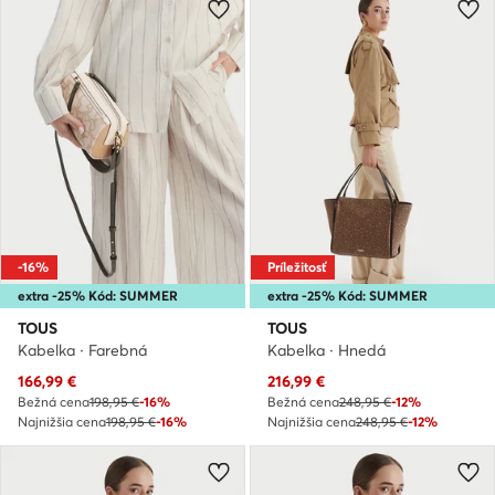
-16%
Príležitosť
extra -25% Kód: SUMMER
extra -25% Kód: SUMMER
TOUS
TOUS
Kabelka · Farebná
Kabelka · Hnedá
Aktuálna cena
Aktuálna cena
166,99
€
216,99
€
Bežná cena
198,95 €
-16%
Bežná cena
248,95 €
-12%
Najnižšia cena
198,95 €
-16%
Najnižšia cena
248,95 €
-12%