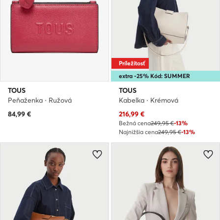
Príležitosť
extra -25% Kód: SUMMER
TOUS
TOUS
Peňaženka · Ružová
Kabelka · Krémová
Aktuálna cena
84,99
€
216,99
€
Bežná cena
249,95 €
-13%
Najnižšia cena
249,95 €
-13%