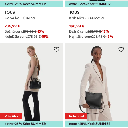
extra -25% Kód: SUMMER
extra -25% Kód: SUMMER
TOUS
TOUS
Kabelka · Čierna
Kabelka · Krémová
Aktuálna cena
Aktuálna cena
236,99
€
196,99
€
Bežná cena
278,95 €
-15%
Bežná cena
228,95 €
-13%
Najnižšia cena
278,95 €
-15%
Najnižšia cena
228,95 €
-13%
Príležitosť
Príležitosť
extra -25% Kód: SUMMER
extra -25% Kód: SUMMER