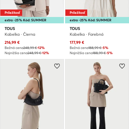
Príležitosť
Príležitosť
extra -25% Kód: SUMMER
extra -25% Kód: SUMMER
TOUS
TOUS
Kabelka · Čierna
Kabelka · Farebná
Aktuálna cena
Aktuálna cena
216,99
€
177,99
€
Bežná cena
248,99 €
-12%
Bežná cena
188,99 €
-5%
Najnižšia cena
248,99 €
-12%
Najnižšia cena
188,99 €
-5%