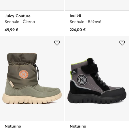
Juicy Couture
Inuikii
Snehule · Čierna
Snehule · Béžová
49,99
€
224,00
€
Naturino
Naturino