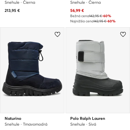
Snehule · Čierna
Snehule · Čierna
Aktuálna cena
213,95
€
56,99
€
Bežná cena
142,95 €
-60%
Najnižšia cena
142,95 €
-60%
Naturino
Polo Ralph Lauren
Snehule · Tmavomodrá
Snehule · Sivá