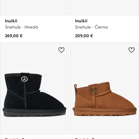
Inuikii
Inuikii
Snehule · Hnedá
Snehule · Čierna
269,00
€
209,00
€