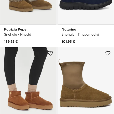
Patrizia Pepe
Naturino
Snehule · Hnedá
Snehule · Tmavomodrá
139,95
€
101,95
€