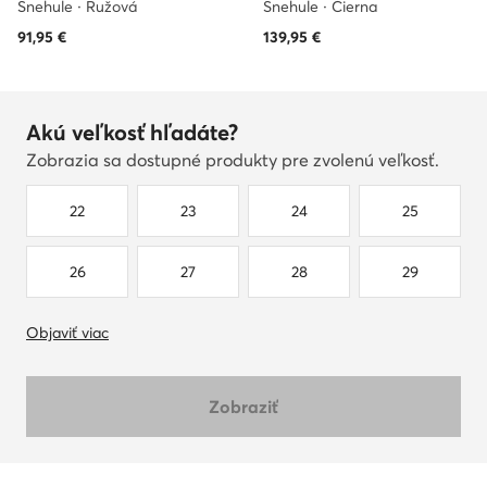
Snehule · Ružová
Snehule · Čierna
91,95
€
139,95
€
Akú veľkosť hľadáte?
Zobrazia sa dostupné produkty pre zvolenú veľkosť.
22
23
24
25
26
27
28
29
Objaviť viac
Zobraziť