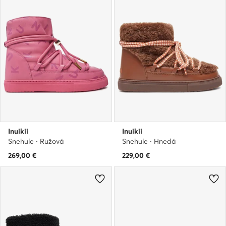
Inuikii
Inuikii
Snehule · Ružová
Snehule · Hnedá
269,00
€
229,00
€