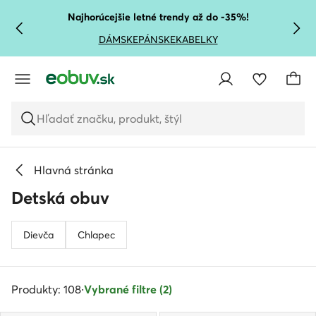
PREJSŤ NA HLAVNÝ OBSAH
PREJSŤ NA VYHĽADÁVANIE
Najhorúcejšie letné trendy až do -35%!
DÁMSKE
PÁNSKE
KABELKY
Hľadať značku, produkt, štýl
Hlavná stránka
Detská obuv
Dievča
Chlapec
Produkty: 108
·
Vybrané filtre (2)