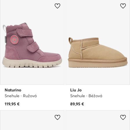
Naturino
Liu Jo
Snehule · Ružová
Snehule · Béžová
119,95
€
89,95
€