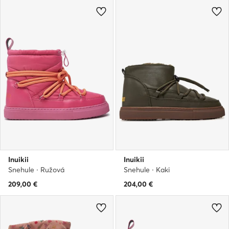
Inuikii
Inuikii
Snehule · Ružová
Snehule · Kaki
209,00
€
204,00
€