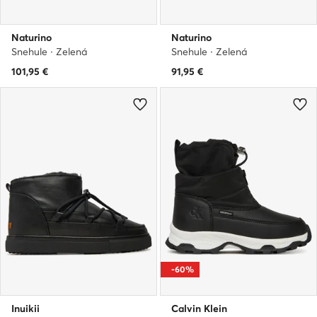
Naturino
Naturino
Snehule · Zelená
Snehule · Zelená
101,95
€
91,95
€
-60%
Inuikii
Calvin Klein