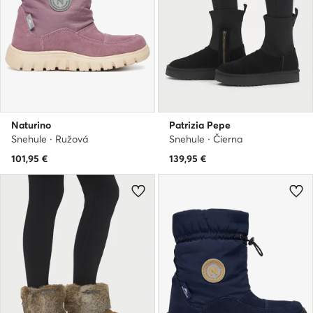
Naturino
Patrizia Pepe
Snehule · Ružová
Snehule · Čierna
101,95
€
139,95
€