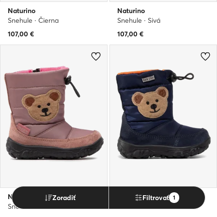
Naturino
Naturino
Snehule · Čierna
Snehule · Sivá
107,00
€
107,00
€
Naturino
Naturino
Zoradiť
Filtrovať
1
Snehule · Ružová
Snehule · Tmavomodrá