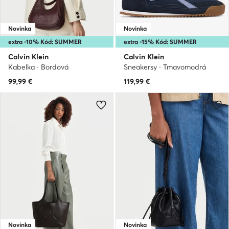
Novinka
Novinka
extra -10% Kód: SUMMER
extra -15% Kód: SUMMER
Calvin Klein
Calvin Klein
Kabelka · Bordová
Sneakersy · Tmavomodrá
99,99
€
119,99
€
Novinka
Novinka