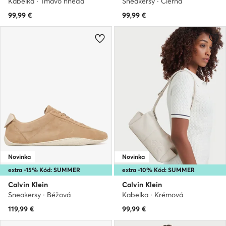
Kabelka · Tmavo hnedá
Sneakersy · Čierna
99,99
€
99,99
€
Novinka
Novinka
extra -15% Kód: SUMMER
extra -10% Kód: SUMMER
Calvin Klein
Calvin Klein
Sneakersy · Béžová
Kabelka · Krémová
119,99
€
99,99
€