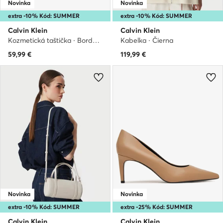
Novinka
Novinka
extra -10% Kód: SUMMER
extra -10% Kód: SUMMER
Calvin Klein
Calvin Klein
Kozmetická taštička · Bordová
Kabelka · Čierna
59,99
€
119,99
€
Novinka
Novinka
extra -10% Kód: SUMMER
extra -25% Kód: SUMMER
Calvin Klein
Calvin Klein