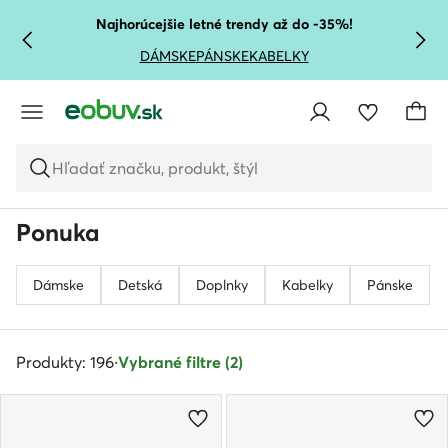
PREJSŤ NA HLAVNÝ OBSAH
PREJSŤ NA VYHĽADÁVANIE
Najhorúcejšie letné trendy až do -35%!
DÁMSKE
PÁNSKE
KABELKY
Hľadať značku, produkt, štýl
Ponuka
Dámske
Detská
Doplnky
Kabelky
Pánske
Produkty: 196
·
Vybrané filtre (2)