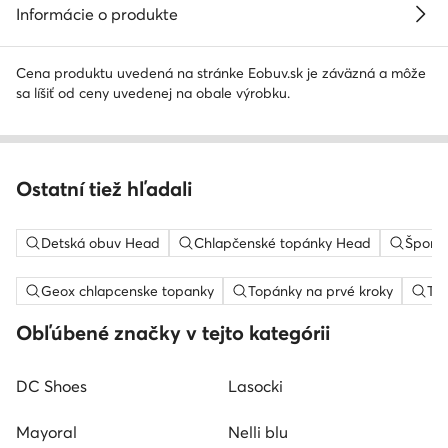
Informácie o produkte
Cena produktu uvedená na stránke Eobuv.sk je záväzná a môže
sa líšiť od ceny uvedenej na obale výrobku.
Ostatní tiež hľadali
Detská obuv Head
Chlapčenské topánky Head
Športo
Geox chlapcenske topanky
Topánky na prvé kroky
Ten
Obľúbené značky v tejto kategórii
DC Shoes
Lasocki
Mayoral
Nelli blu