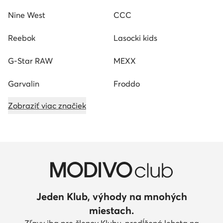
Nine West
CCC
Reebok
Lasocki kids
G-Star RAW
MEXX
Garvalin
Froddo
Zobraziť viac značiek
Jeden Klub, výhody na mnohých
miestach.
Zľavy iba pre členov Klubu, predĺžená lehota na