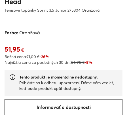
Head
Tenisové topánky Sprint 3.5 Junior 275304 Oranžová
Farba:
Oranžová
51,95
Aktuálna cena 51,95 €
€
Bežná cena:
71,00 €
-26%
Najnižšia cena za posledných 30 dní:
56,95 €
-8%
Tento produkt je momentálne nedostupný.
Prihláste sa k odberu upozornení. Dáme vám vedieť,
keď bude produkt opäť dostupný.
Informovať o dostupnosti