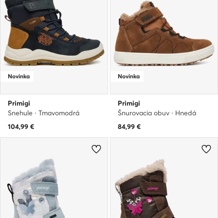
Novinka
Novinka
Primigi
Primigi
Snehule · Tmavomodrá
Šnurovacia obuv · Hnedá
104,99
€
84,99
€