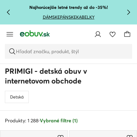
PREJSŤ NA HLAVNÝ OBSAH
PREJSŤ NA VYHĽADÁVANIE
Najhorúcejšie letné trendy až do -35%!
DÁMSKE
PÁNSKE
KABELKY
Hľadať značku, produkt, štýl
PRIMIGI - detská obuv v
internetovom obchode
Detská
Produkty: 1 288
·
Vybrané filtre (1)