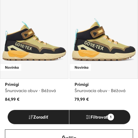
Novinka
Novinka
Primigi
Primigi
Šnurovacia obuv · Béžová
Šnurovacia obuv · Béžová
84,99
€
79,99
€
Zoradiť
Filtrovať
1
Ďalšia