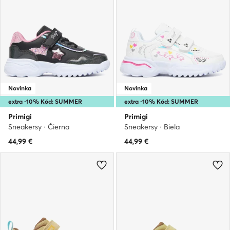
Novinka
Novinka
extra -10% Kód: SUMMER
extra -10% Kód: SUMMER
Primigi
Primigi
Sneakersy · Čierna
Sneakersy · Biela
44,99
€
44,99
€