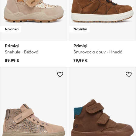
Novinka
Novinka
Primigi
Primigi
Snehule · Béžová
Šnurovacia obuv · Hnedá
89,99
€
79,99
€