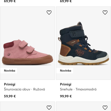
69,99
€
69,99
€
Novinka
Novinka
Primigi
Primigi
Šnurovacia obuv · Ružová
Snehule · Tmavomodrá
59,99
€
99,99
€