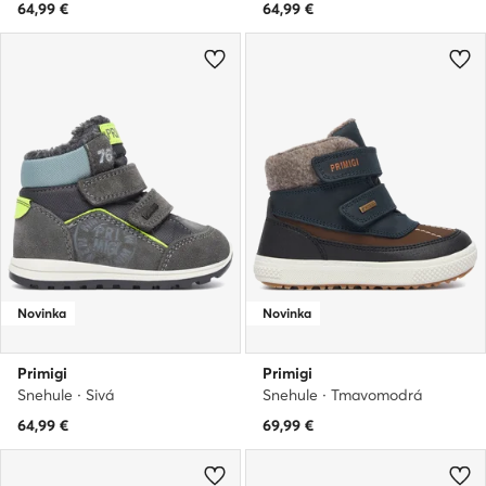
64,99
€
64,99
€
Novinka
Novinka
Primigi
Primigi
Snehule · Sivá
Snehule · Tmavomodrá
64,99
€
69,99
€