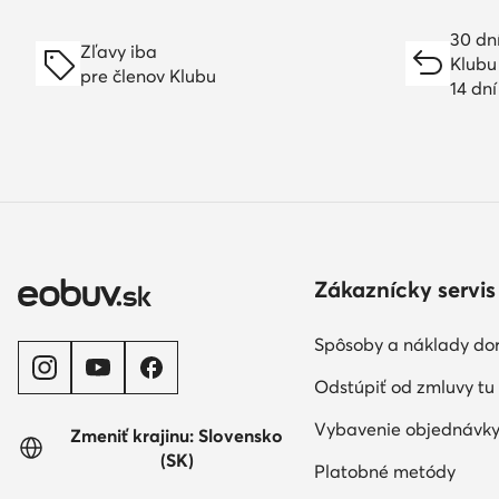
30 dn
Zľavy iba
Klubu
pre členov Klubu
14 dn
Zákaznícky servis
Spôsoby a náklady do
Odstúpiť od zmluvy tu
Vybavenie objednávk
Zmeniť krajinu: Slovensko
(SK)
Platobné metódy