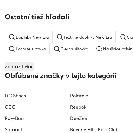
Ostatní tiež hľadali
Doplnky New Era
Textilné doplnky New Era
Či
Lacoste siltovka
Cierna siltovka
Náušnice calvin 
Marc Jacobs penazenka
Zobraziť viac
Michael Kors hodinky
Michael Kors hodinky
Gue
Obľúbené značky v tejto kategórii
Biele opasky
Pánska taška cez rameno
Fossil 
DC Shoes
Polaroid
CCC
Reebok
Ray-Ban
DeeZee
Sprandi
Beverly Hills Polo Club