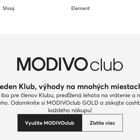
Shaq
Element
eden Klub, výhody na mnohých miestac
 iba pre členov Klubu, predĺžená lehota na vrátenie a
eho. Odomknite si MODIVOclub GOLD a získajte cash
každého nákupu!
Využite MODIVOclub
Zistite viac