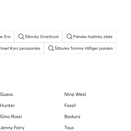
ew Era
Šiltovky Oranžová
Pánske hodinky zlate
chael Kors penazenka
Šiltovka Tommy Hilfiger panska
re Ray-Ban
Roxy okuliare
Hodinky boss pánské
e pánske
Dámske hodinky timex
Tous naramok
Guess
Nine West
Hunter
Fossil
Gino Rossi
Badura
Jenny Fairy
Tous