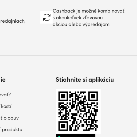
Cashback je možné kombinovať
s akoukoľvek zľavovou
redajniach,
akciou alebo výpredajom
ie
Stiahnite si aplikáciu
ovať?
kostí
sť o obuv
 produktu