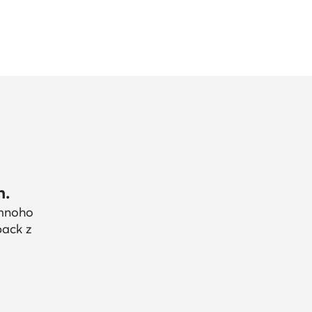
h.
 mnoho
back z