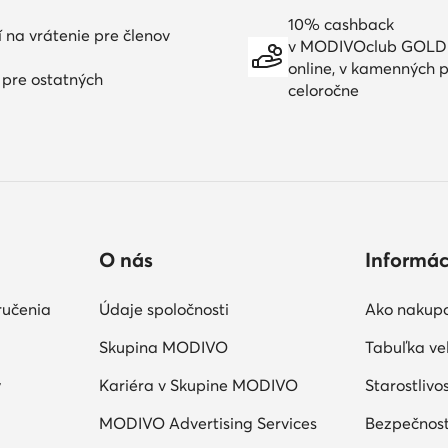
10% cashback
í na vrátenie pre členov
v MODIVOclub GOLD
online, v kamenných p
í pre ostatných
celoročne
O nás
Informác
ručenia
Údaje spoločnosti
Ako nakup
Skupina MODIVO
Tabuľka veľ
y
Kariéra v Skupine MODIVO
Starostlivo
MODIVO Advertising Services
Bezpečnosť