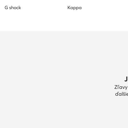
G shock
Kappa
J
Zľavy
ďalši