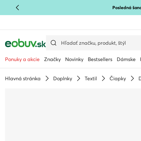
Posledná šanc
PREJSŤ NA HLAVNÝ OBSAH
PREJSŤ NA VYHĽADÁVANIE
Ponuky a akcie
Značky
Novinky
Bestsellers
Dámske
Hlavná stránka
Doplnky
Textil
Čiapky