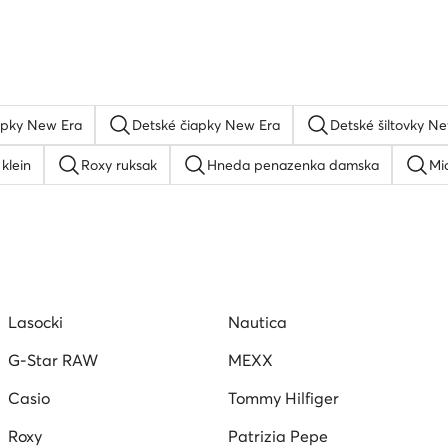
apky New Era
Detské čiapky New Era
Detské šiltovky N
klein
Roxy ruksak
Hneda penazenka damska
Mi
ss nahrdelnik
Quiksilver siltovka
Dámske slnečné okulia
dámske hodinky
Dámske hodinky Diesel
Polaroid okuliar
Lasocki
Nautica
G-Star RAW
MEXX
Casio
Tommy Hilfiger
Roxy
Patrizia Pepe