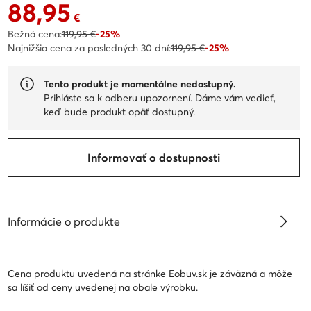
88,95
Aktuálna cena 88,95 €
€
Bežná cena:
119,95 €
-25%
Najnižšia cena za posledných 30 dní:
119,95 €
-25%
Tento produkt je momentálne nedostupný.
Prihláste sa k odberu upozornení. Dáme vám vedieť,
keď bude produkt opäť dostupný.
Informovať o dostupnosti
Informácie o produkte
Cena produktu uvedená na stránke Eobuv.sk je záväzná a môže
sa líšiť od ceny uvedenej na obale výrobku.