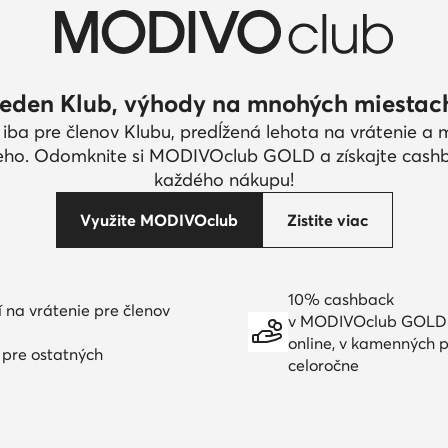
eden Klub, výhody na mnohých miestac
 iba pre členov Klubu, predĺžená lehota na vrátenie a
eho. Odomknite si MODIVOclub GOLD a získajte cash
každého nákupu!
Využite MODIVOclub
Zistite viac
10% cashback
í na vrátenie pre členov
v MODIVOclub GOLD
online, v kamenných p
í pre ostatných
celoročne