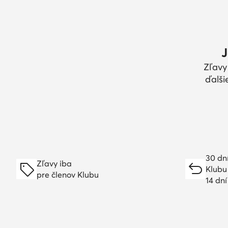
J
Zľavy
ďalši
30 dn
Zľavy iba
Klubu
pre členov Klubu
14 dn