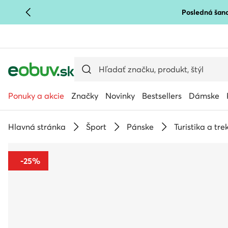
Posledná šanc
PREJSŤ NA HLAVNÝ OBSAH
PREJSŤ NA VYHĽADÁVANIE
Ponuky a akcie
Značky
Novinky
Bestsellers
Dámske
Hlavná stránka
Šport
Pánske
Turistika a tre
-25%