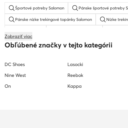
Športové potreby Salomon
Pánske športové potreby 
Pánske nízke trekingové topánky Salomon
Nízke treki
Kopačky puma
Hoka bezecke topanky
Tenisky
Zobraziť viac
Trailove tenisky pánske
La sportiva turisticke topanky
Obľúbené značky v tejto kategórii
DC Shoes
Lasocki
Nine West
Reebok
On
Kappa