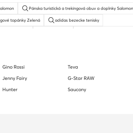
Salomon
Pánska turistická a trekingová obuv a doplnky Salomo
ngové topánky Zelená
adidas bezecke tenisky
 na tenis pánske
Nike kopacky
Topanky do vody panske
 pánske
Basketbalove tenisky
Dynafit tenisky pánske
Gino Rossi
Teva
Jenny Fairy
G-Star RAW
Hunter
Saucony