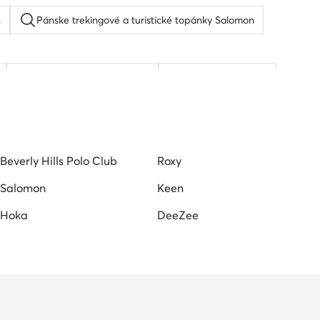
n
Pánske trekingové a turistické topánky Salomon
Kopačky adidas predator
Boxerske topanky
Beverly Hills Polo Club
Roxy
Salomon
Keen
Hoka
DeeZee