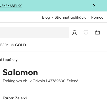
NSKE
KABELKY
Blog
Stiahnuť aplikáciu
Pomoc
IVOclub GOLD
vé topánky
Salomon
Trekingová obuv Grivola L47789800 Zelená
Farba:
Zelená