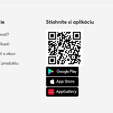
ie
Stiahnite si aplikáciu
ovať?
kostí
sť o obuv
 produktu