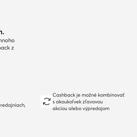
h.
 mnoho
back z
Cashback je možné kombinovať
s akoukoľvek zľavovou
redajniach,
akciou alebo výpredajom