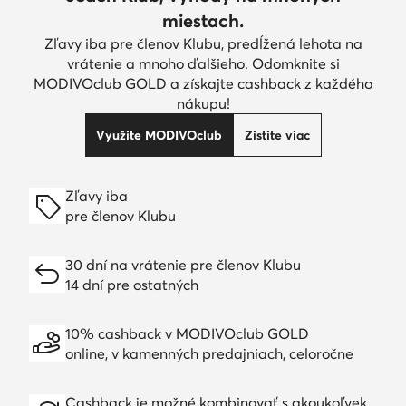
miestach.
Zľavy iba pre členov Klubu, predĺžená lehota na
vrátenie a mnoho ďalšieho. Odomknite si
MODIVOclub GOLD a získajte cashback z každého
nákupu!
Využite MODIVOclub
Zistite viac
Zľavy iba
pre členov Klubu
30 dní na vrátenie pre členov Klubu
14 dní pre ostatných
10% cashback v MODIVOclub GOLD
online, v kamenných predajniach, celoročne
Cashback je možné kombinovať s akoukoľvek