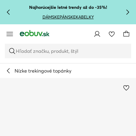
PREJSŤ NA HLAVNÝ OBSAH
PREJSŤ NA VYHĽADÁVANIE
Najhorúcejšie letné trendy až do -35%!
DÁMSKE
PÁNSKE
KABELKY
Hľadať značku, produkt, štýl
Nízke trekingové topánky