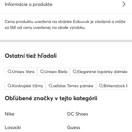
Informácie o produkte
Cena produktu uvedená na stránke Eobuv.sk je záväzná a môže
sa líšiť od ceny uvedenej na obale výrobku.
Ostatní tiež hľadali
Unisex Vans
Unisex Biela
Elegantné topánky dámske
Kovbojské čižmy
adidas Terrex pánske
Birkenstock Bo
Obľúbené značky v tejto kategórii
Nike
DC Shoes
Lasocki
Guess