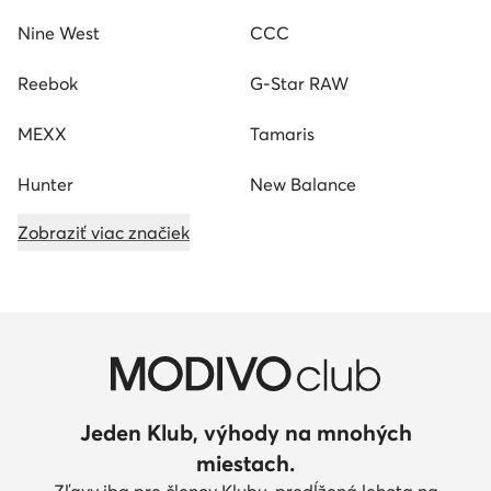
Nine West
CCC
Reebok
G-Star RAW
MEXX
Tamaris
Hunter
New Balance
Zobraziť viac značiek
Jeden Klub, výhody na mnohých
miestach.
Zľavy iba pre členov Klubu, predĺžená lehota na