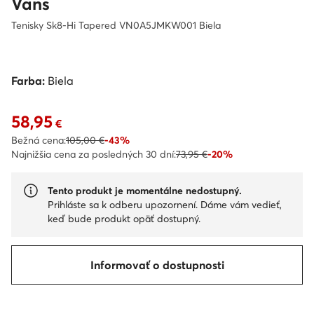
Vans
Tenisky Sk8-Hi Tapered VN0A5JMKW001 Biela
Farba:
Biela
58,95
Aktuálna cena 58,95 €
€
Bežná cena:
105,00 €
-43%
Najnižšia cena za posledných 30 dní:
73,95 €
-20%
Tento produkt je momentálne nedostupný.
Prihláste sa k odberu upozornení. Dáme vám vedieť,
keď bude produkt opäť dostupný.
Informovať o dostupnosti