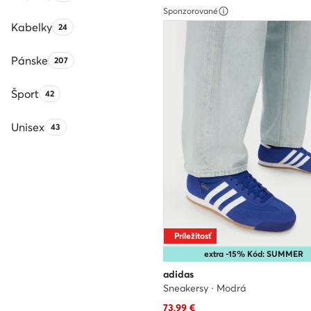
Sponzorované
Kabelky
Počet produktov:
24
Pánske
Počet produktov:
207
Šport
Počet produktov:
42
Unisex
Počet produktov:
43
Príležitosť
extra -15% Kód: SUMMER
adidas
Sneakersy · Modrá
Aktuálna cena
73,99
€