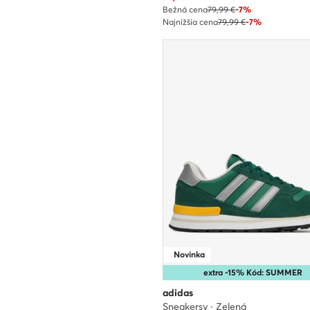
Bežná cena
79,99 €
-7%
Najnižšia cena
79,99 €
-7%
Novinka
extra -15% Kód: SUMMER
adidas
Sneakersy · Zelená