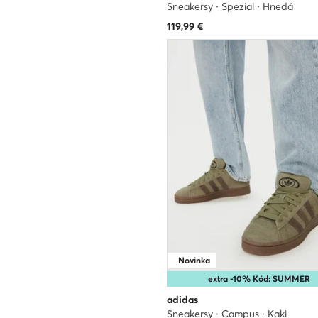
Sneakersy · Spezial · Hnedá
119,99
€
Novinka
extra -10% Kód: SUMMER
adidas
Sneakersy · Campus · Kaki