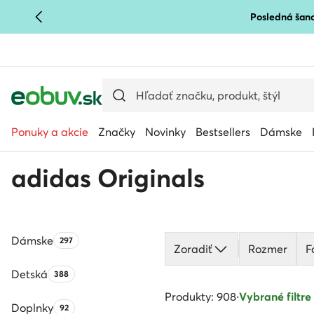
Posledná šanc
PREJSŤ NA HLAVNÝ OBSAH
PREJSŤ NA VYHĽADÁVANIE
Ponuky a akcie
Značky
Novinky
Bestsellers
Dámske
adidas Originals
Dámske
Počet produktov:
297
Zoradiť
Rozmer
F
Detská
Počet produktov:
388
Produkty: 908
·
Vybrané filtre 
Doplnky
Počet produktov:
92