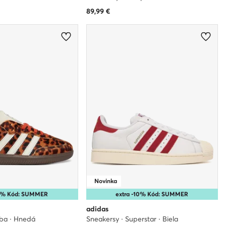
89,99
€
Novinka
15% Kód: SUMMER
extra -10% Kód: SUMMER
adidas
ba · Hnedá
Sneakersy · Superstar · Biela