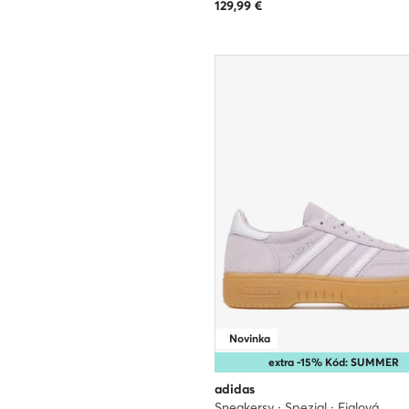
129,99
€
Novinka
extra -15% Kód: SUMMER
adidas
Sneakersy · Spezial · Fialová