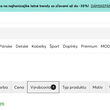
a na najhorúcejšie letné trendy so zľavami až do -35%!
DÁMSKE
PÁ
Pánske
Detské
Kabelky
Šport
Doplnky
Prémium
MOD
arba
Cena
Výrobcovia
Typ produktu
Motív
1
(1)