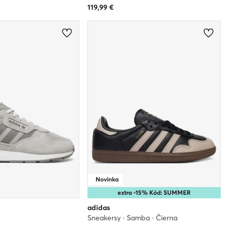
119,99
€
Novinka
extra -15% Kód: SUMMER
adidas
Sneakersy · Samba · Čierna