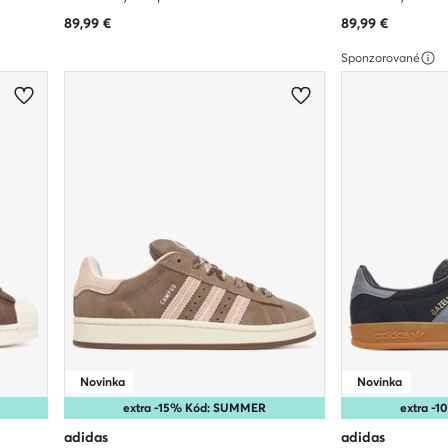
89,99
€
89,99
€
Sponzorované
Novinka
Novinka
extra -15% Kód: SUMMER
extra -
adidas
adidas