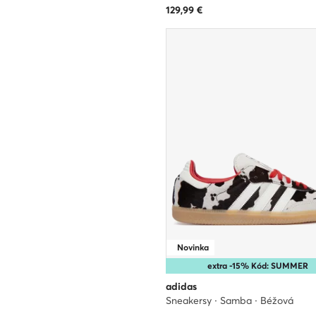
129,99
€
Novinka
extra -15% Kód: SUMMER
adidas
Sneakersy · Samba · Béžová