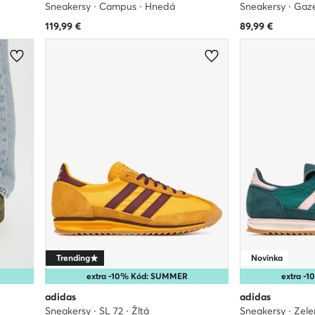
Sneakersy · Campus · Hnedá
Sneakersy · Gaze
119,99
€
89,99
€
Trending
Novinka
extra -10% Kód: SUMMER
extra -
adidas
adidas
Sneakersy · SL 72 · Žltá
Sneakersy · Zel