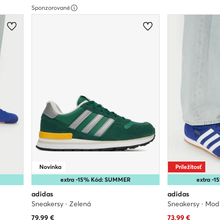
Sponzorované
Novinka
Príležitosť
extra -15% Kód: SUMMER
extra -
adidas
adidas
Sneakersy · Zelená
Sneakersy · Mod
Aktuálna cena
79,99
€
73,99
€