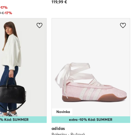
119,99
€
-17%
9 €
-17%
Novinka
15% Kód: SUMMER
extra -10% Kód: SUMMER
adidas
Baleríny · Ružová