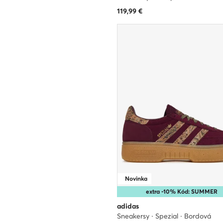
119,99
€
Novinka
extra -10% Kód: SUMMER
adidas
Sneakersy · Spezial · Bordová