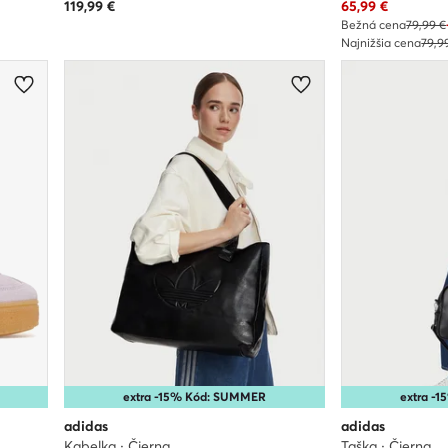
Aktuálna cena
119,99
€
65,99
€
Bežná cena
79,99 €
Najnižšia cena
79,9
extra -15% Kód: SUMMER
extra -
adidas
adidas
Kabelka · Čierna
Taška · Čierna