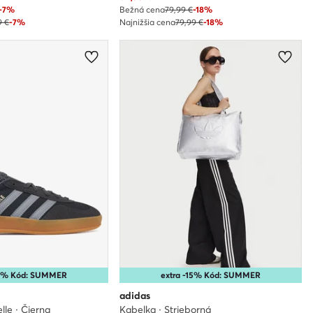
-7%
Bežná cena
79,99 €
-18%
9 €
-7%
Najnižšia cena
79,99 €
-18%
10% Kód: SUMMER
extra -15% Kód: SUMMER
adidas
lle · Čierna
Kabelka · Strieborná