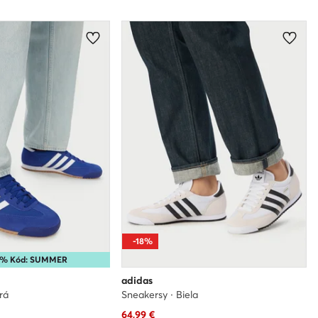
-18%
15% Kód: SUMMER
adidas
rá
Sneakersy · Biela
Aktuálna cena
64,99
€