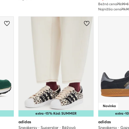
Bežná cena
79,99 €
Najnižšia cena
79,9
Novinka
extra -15% Kód: SUMMER
extra -
adidas
adidas
Sneakersy · Superstar · Béžová
Sneakersy · Gaze