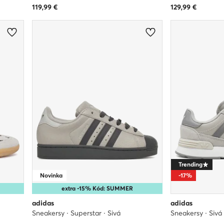
119,99
€
129,99
€
Trending
Novinka
-17%
extra -15% Kód: SUMMER
adidas
adidas
Sneakersy · Superstar · Sivá
Sneakersy · Sivá