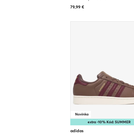
79,99
€
Novinka
extra -10% Kód: SUMMER
adidas