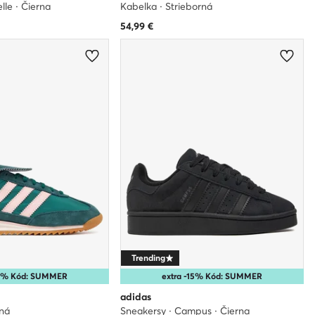
lle · Čierna
Kabelka · Strieborná
54,99
€
Trending
10% Kód: SUMMER
extra -15% Kód: SUMMER
adidas
ená
Sneakersy · Campus · Čierna