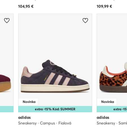
104,95
€
109,99
€
Novinka
Novinka
extra -15% Kód: SUMMER
extra -
adidas
adidas
Sneakersy · Campus · Fialová
Sneakersy · Sam