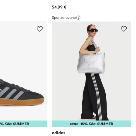
54,99
€
Sponzorované
10% Kód: SUMMER
extra -15% Kód: SUMMER
adidas