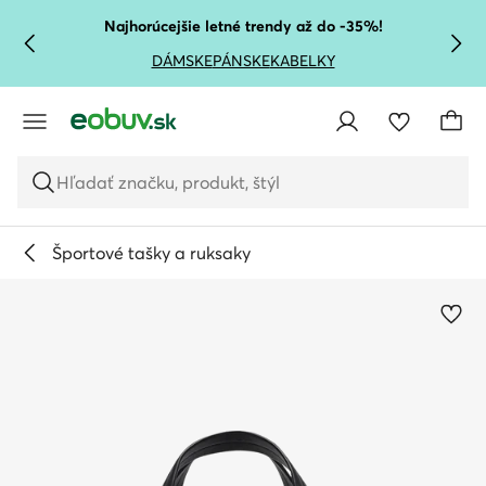
PREJSŤ NA HLAVNÝ OBSAH
PREJSŤ NA VYHĽADÁVANIE
Najhorúcejšie letné trendy až do -35%!
DÁMSKE
PÁNSKE
KABELKY
Hľadať značku, produkt, štýl
Športové tašky a ruksaky