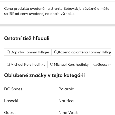
Cena produktu uvedená na stránke Eobuv.sk je záväzná a môže
sa líšiť od ceny uvedenej na obale výrobku.
Ostatní tiež hľadali
Doplnky Tommy Hilfiger
Kožená galantéria Tommy Hilfiger
Michael Kors hodinky
Michael Kors hodinky
Guess nahr
Obľúbené značky v tejto kategórii
DC Shoes
Polaroid
Lasocki
Nautica
Guess
Nine West