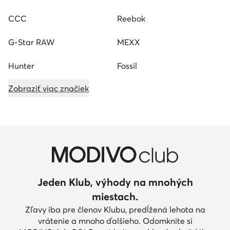
CCC
Reebok
G-Star RAW
MEXX
Hunter
Fossil
Zobraziť viac značiek
Jeden Klub, výhody na mnohých
miestach.
Zľavy iba pre členov Klubu, predĺžená lehota na
vrátenie a mnoho ďalšieho. Odomknite si