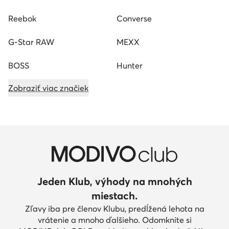
Reebok
Converse
G-Star RAW
MEXX
BOSS
Hunter
Zobraziť viac značiek
Jeden Klub, výhody na mnohých
miestach.
Zľavy iba pre členov Klubu, predĺžená lehota na
vrátenie a mnoho ďalšieho. Odomknite si