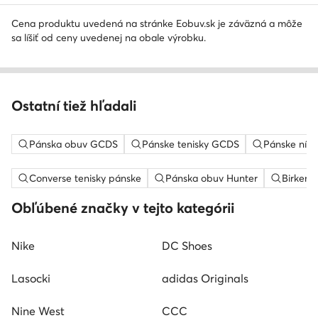
Cena produktu uvedená na stránke Eobuv.sk je záväzná a môže
sa líšiť od ceny uvedenej na obale výrobku.
Ostatní tiež hľadali
Pánska obuv GCDS
Pánske tenisky GCDS
Pánske nízk
Converse tenisky pánske
Pánska obuv Hunter
Birkens
Obľúbené značky v tejto kategórii
Nike
DC Shoes
Lasocki
adidas Originals
Nine West
CCC