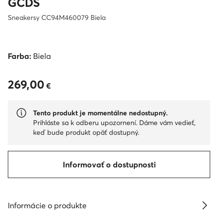
GCDS
Sneakersy CC94M460079 Biela
Farba:
Biela
269,00
269,00 €
€
Tento produkt je momentálne nedostupný.
Prihláste sa k odberu upozornení. Dáme vám vedieť,
keď bude produkt opäť dostupný.
Informovať o dostupnosti
Informácie o produkte