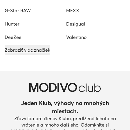
G-Star RAW
MEXX
Hunter
Desigual
DeeZee
Valentino
Zobraziť viac značiek
Jeden Klub, výhody na mnohých
miestach.
Zľavy iba pre členov Klubu, predĺžená lehota na
vrátenie a mnoho ďalšieho. Odomknite si