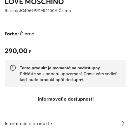
LOVE MOSCHINO
Ruksak JC4069PP1ML1200A Čierna
Farba:
Čierna
290,00
290,00 €
€
Tento produkt je momentálne nedostupný.
Prihláste sa k odberu upozornení. Dáme vám vedieť,
keď bude produkt opäť dostupný.
Informovať o dostupnosti
Informácie o produkte