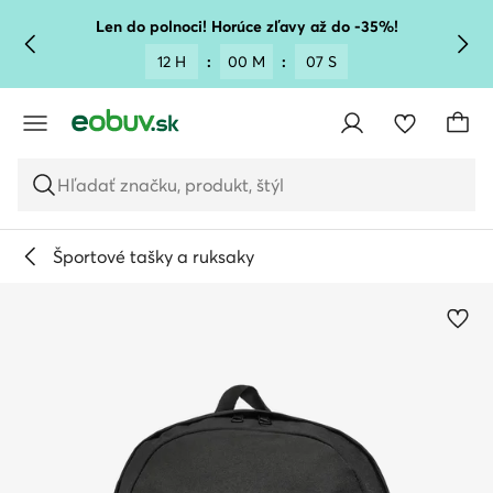
PREJSŤ NA HLAVNÝ OBSAH
PREJSŤ NA VYHĽADÁVANIE
Len do polnoci! Horúce zľavy až do -35%!
12 H
:
00 M
:
07 S
Hľadať značku, produkt, štýl
Športové tašky a ruksaky