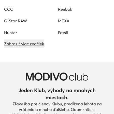
CCC
Reebok
G-Star RAW
MEXX
Hunter
Fossil
Zobraziť viac značiek
Jeden Klub, výhody na mnohých
miestach.
Zľavy iba pre členov Klubu, predĺžená lehota na
vrátenie a mnoho ďalšieho. Odomknite si