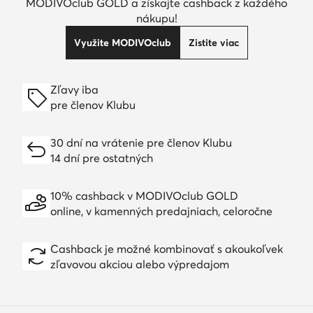
MODIVOclub GOLD a získajte cashback z každého
nákupu!
Využite MODIVOclub
Zistite viac
Zľavy iba
pre členov Klubu
30 dní na vrátenie pre členov Klubu
14 dní pre ostatných
10% cashback v MODIVOclub GOLD
online, v kamenných predajniach, celoročne
Cashback je možné kombinovať s akoukoľvek
zľavovou akciou alebo výpredajom