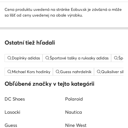
Cena produktu uvedená na stránke Eobuv.sk je záväzná a môže
sa líšiť od ceny uvedenej na obale výrobku.
Ostatní tiež hľadali
Doplnky adidas
Športové tašky a ruksaky adidas
Šport
Michael Kors hodinky
Guess nahrdelnik
Quiksilver silt
Obľúbené značky v tejto kategórii
DC Shoes
Polaroid
Lasocki
Nautica
Guess
Nine West