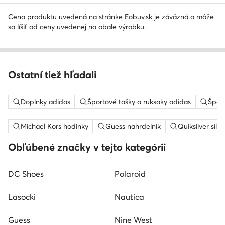
Cena produktu uvedená na stránke Eobuv.sk je záväzná a môže
sa líšiť od ceny uvedenej na obale výrobku.
Ostatní tiež hľadali
Doplnky adidas
Športové tašky a ruksaky adidas
Šport
Michael Kors hodinky
Guess nahrdelnik
Quiksilver silt
Obľúbené značky v tejto kategórii
DC Shoes
Polaroid
Lasocki
Nautica
Guess
Nine West