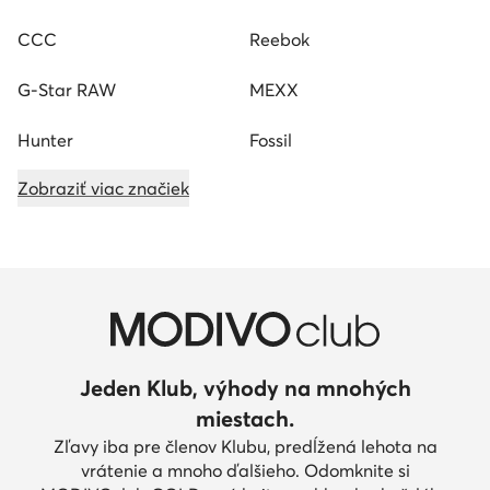
CCC
Reebok
G-Star RAW
MEXX
Hunter
Fossil
Zobraziť viac značiek
Jeden Klub, výhody na mnohých
miestach.
Zľavy iba pre členov Klubu, predĺžená lehota na
vrátenie a mnoho ďalšieho. Odomknite si