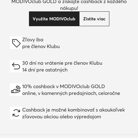
MODIVOclub GOLD a získajte cashback z každého
nákupu!
Využite MODIVOclub
Zistite viac
Zľavy iba
pre členov Klubu
30 dní na vrátenie pre členov Klubu
14 dní pre ostatných
10% cashback v MODIVOclub GOLD
online, v kamenných predajniach, celoročne
Cashback je možné kombinovať s akoukoľvek
zľavovou akciou alebo výpredajom