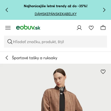
PREJSŤ NA HLAVNÝ OBSAH
PREJSŤ NA VYHĽADÁVANIE
Najhorúcejšie letné trendy až do -35%!
DÁMSKE
PÁNSKE
KABELKY
Hľadať značku, produkt, štýl
Športové tašky a ruksaky