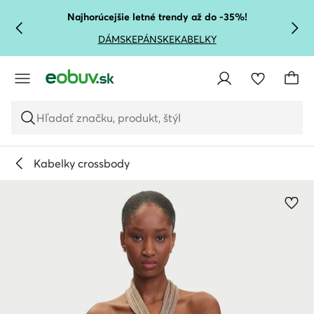
PREJSŤ NA HLAVNÝ OBSAH
PREJSŤ NA VYHĽADÁVANIE
Najhorúcejšie letné trendy až do -35%!
DÁMSKE
PÁNSKE
KABELKY
Hľadať značku, produkt, štýl
Kabelky crossbody