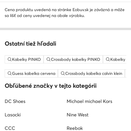
Cena produktu uvedená na stránke Eobuv.sk je záväzná a môže
sa líšiť od ceny uvedenej na obale výrobku.
Ostatní tiež hľadali
Kabelky PINKO
Crossbody kabelky PINKO
Kabelky cr
Guess kabelka cervena
Crossbody kabelka calvin klein
Obľúbené značky v tejto kategórii
DC Shoes
Michael michael Kors
Lasocki
Nine West
CCC
Reebok