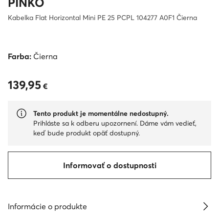
PINKO
Kabelka Flat Horizontal Mini PE 25 PCPL 104277 A0F1 Čierna
Farba:
Čierna
139,95
139,95 €
€
Tento produkt je momentálne nedostupný.
Prihláste sa k odberu upozornení. Dáme vám vedieť,
keď bude produkt opäť dostupný.
Informovať o dostupnosti
Informácie o produkte