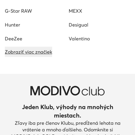
G-Star RAW
MEXX
Hunter
Desigual
DeeZee
Valentino
Zobraziť viac značiek
Jeden Klub, výhody na mnohých
miestach.
Zľavy iba pre členov Klubu, predĺžená lehota na
vrátenie a mnoho ďalšieho. Odomknite si