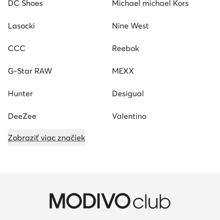
DC Shoes
Michael michael Kors
Lasocki
Nine West
CCC
Reebok
G-Star RAW
MEXX
Hunter
Desigual
DeeZee
Valentino
Zobraziť viac značiek