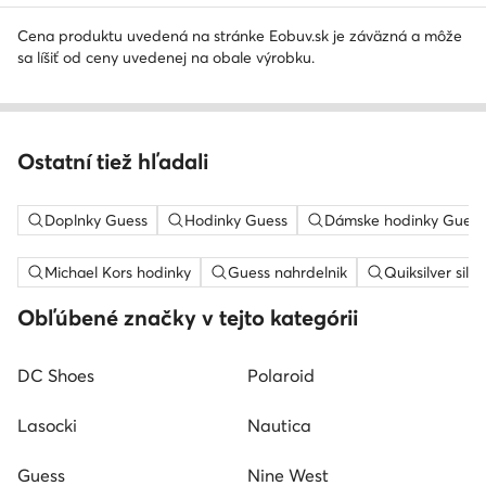
Cena produktu uvedená na stránke Eobuv.sk je záväzná a môže
sa líšiť od ceny uvedenej na obale výrobku.
Ostatní tiež hľadali
Doplnky Guess
Hodinky Guess
Dámske hodinky Guess
Michael Kors hodinky
Guess nahrdelnik
Quiksilver silt
Obľúbené značky v tejto kategórii
DC Shoes
Polaroid
Lasocki
Nautica
Guess
Nine West