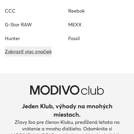
CCC
Reebok
G-Star RAW
MEXX
Hunter
Fossil
Zobraziť viac značiek
Jeden Klub, výhody na mnohých
miestach.
Zľavy iba pre členov Klubu, predĺžená lehota na
vrátenie a mnoho ďalšieho. Odomknite si