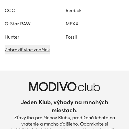
CCC
Reebok
G-Star RAW
MEXX
Hunter
Fossil
Zobraziť viac značiek
Jeden Klub, výhody na mnohých
miestach.
Zľavy iba pre členov Klubu, predĺžená lehota na
vrátenie a mnoho ďalšieho. Odomknite si