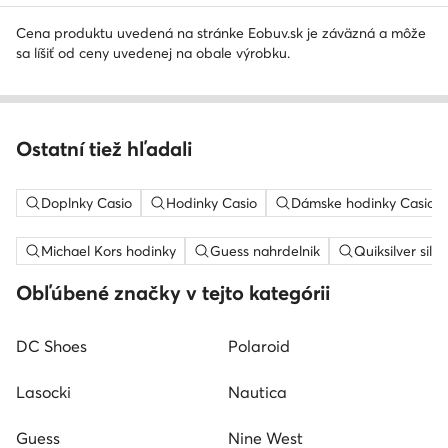
Cena produktu uvedená na stránke Eobuv.sk je záväzná a môže
sa líšiť od ceny uvedenej na obale výrobku.
Ostatní tiež hľadali
Doplnky Casio
Hodinky Casio
Dámske hodinky Casio
Michael Kors hodinky
Guess nahrdelnik
Quiksilver silt
Obľúbené značky v tejto kategórii
DC Shoes
Polaroid
Lasocki
Nautica
Guess
Nine West