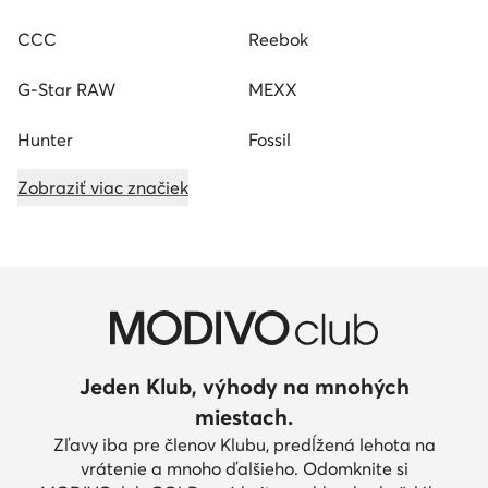
CCC
Reebok
G-Star RAW
MEXX
Hunter
Fossil
Zobraziť viac značiek
Jeden Klub, výhody na mnohých
miestach.
Zľavy iba pre členov Klubu, predĺžená lehota na
vrátenie a mnoho ďalšieho. Odomknite si