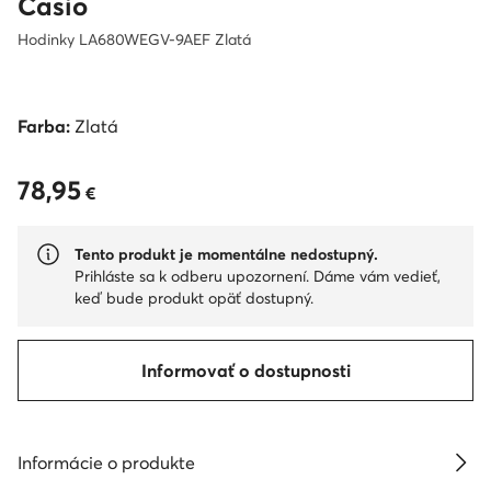
Casio
Hodinky LA680WEGV-9AEF Zlatá
Farba:
Zlatá
78,95
78,95 €
€
Tento produkt je momentálne nedostupný.
Prihláste sa k odberu upozornení. Dáme vám vedieť,
keď bude produkt opäť dostupný.
Informovať o dostupnosti
Informácie o produkte