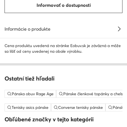
Informovať o dostupnosti
Informácie o produkte
Cena produktu uvedená na stránke Eobuv.sk je záväzná a môže
sa líšiť od ceny uvedenej na obale výrobku.
Ostatní tiež hľadali
Pánska obuv Rage Age
Pánske členkové topánky a chelse
Tenisky asics pánske
Converse tenisky pánske
Pánska 
Obľúbené značky v tejto kategórii