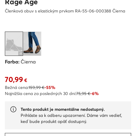
Rage Age
Členková obuv s elastickým prvkom RA-55-06-000388 Čierna
Farba:
Čierna
70,99
Aktuálna cena 70,99 €
€
Bežná cena:
159,99 €
-55%
Najnižšia cena za posledných 30 dní:
75,95 €
-6%
Tento produkt je momentálne nedostupný.
Prihláste sa k odberu upozornení. Dáme vám vedieť,
keď bude produkt opäť dostupný.