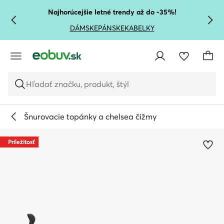
PREJSŤ NA HLAVNÝ OBSAH
PREJSŤ NA VYHĽADÁVANIE
Najhorúcejšie letné trendy až do -35%!
DÁMSKE
PÁNSKE
KABELKY
Hľadať značku, produkt, štýl
Šnurovacie topánky a chelsea čižmy
Príležitosť