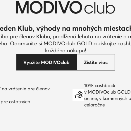
eden Klub, výhody na mnohých miestac
 iba pre členov Klubu, predĺžená lehota na vrátenie a
eho. Odomknite si MODIVOclub GOLD a získajte cash
každého nákupu!
Využite MODIVOclub
Zistite viac
10% cashback
í na vrátenie pre členov
v MODIVOclub GOLD
online, v kamenných p
í pre ostatných
celoročne