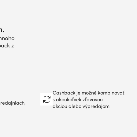
h.
 mnoho
back z
Cashback je možné kombinovať
s akoukoľvek zľavovou
redajniach,
akciou alebo výpredajom