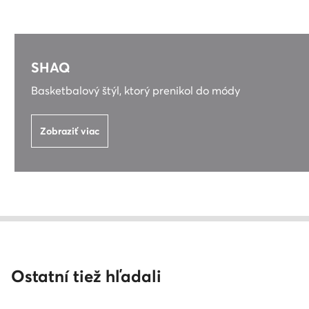
SHAQ
Basketbalový štýl, ktorý prenikol do módy
Zobraziť viac
Ostatní tiež hľadali