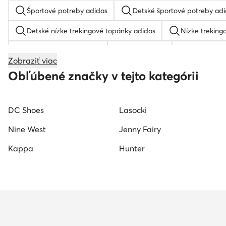
Športové potreby adidas
Detské športové potreby ad
Detské nízke trekingové topánky adidas
Nízke trekin
Tenisky na tenis detské
Detské turfy
Basketbalo
Zobraziť viac
Detské turisticke topanky
Reebok
Obľúbené značky v tejto kategórii
DC Shoes
Lasocki
Nine West
Jenny Fairy
Kappa
Hunter