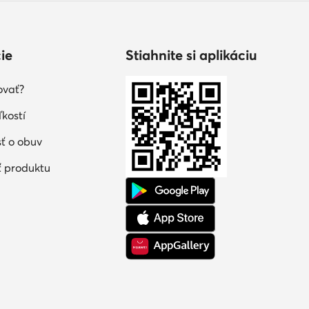
ie
Stiahnite si aplikáciu
ovať?
kostí
sť o obuv
 produktu