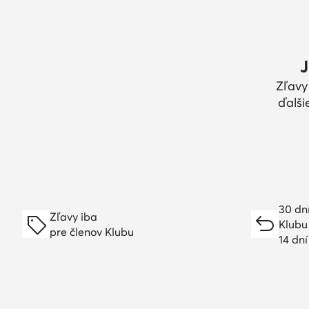
J
Zľavy
ďalši
30 dn
Zľavy iba
Klubu
pre členov Klubu
14 dn