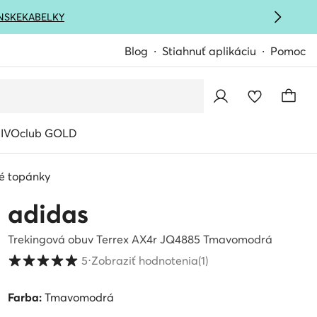
NSKE
KABELKY
Blog
Stiahnuť aplikáciu
Pomoc
IVOclub GOLD
vé topánky
adidas
Trekingová obuv Terrex AX4r JQ4885 Tmavomodrá
Hodnotenie zákazníkov v škále od 1 do 5
5
⋅
Zobraziť hodnotenia
(1)
Farba:
Tmavomodrá