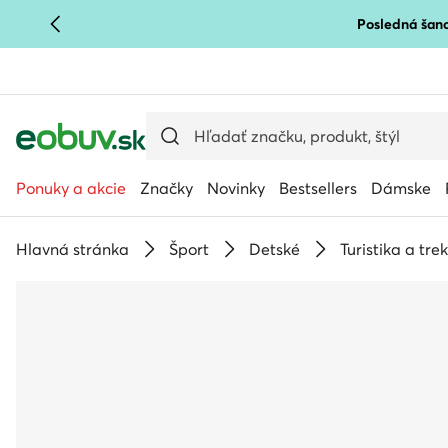
Posledná šanc
PREJSŤ NA HLAVNÝ OBSAH
PREJSŤ NA VYHĽADÁVANIE
Ponuky a akcie
Značky
Novinky
Bestsellers
Dámske
Hlavná stránka
Šport
Detské
Turistika a tre