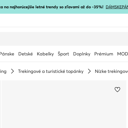
a na najhorúcejšie letné trendy so zľavami až do -35%!
DÁMSKE
PÁ
Pánske
Detské
Kabelky
Šport
Doplnky
Prémium
MOD
king
Trekingové a turistické topánky
Nízke trekingo