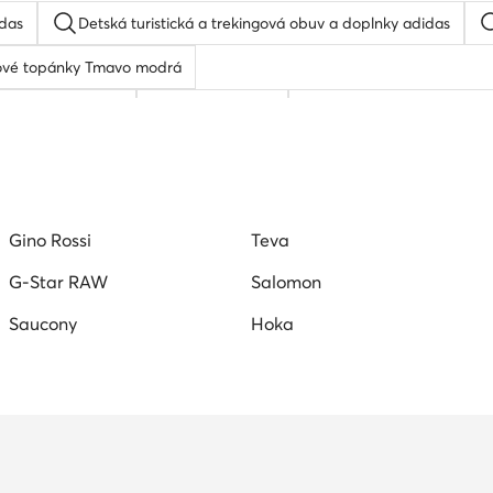
idas
Detská turistická a trekingová obuv a doplnky adidas
gové topánky Tmavo modrá
ve tenisky detské
Detské slapky
Halove tenisky detské
Gino Rossi
Teva
G-Star RAW
Salomon
Saucony
Hoka