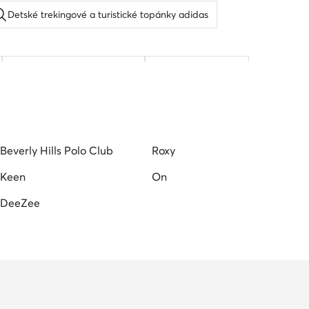
Detské trekingové a turistické topánky adidas
Topanky do vody detské
Detské kopacky
Beverly Hills Polo Club
Roxy
Keen
On
DeeZee