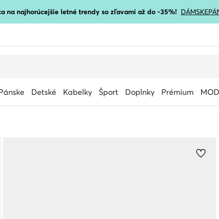
a na najhorúcejšie letné trendy so zľavami až do -35%!
DÁMSKE
PÁ
Pánske
Detské
Kabelky
Šport
Doplnky
Prémium
MOD