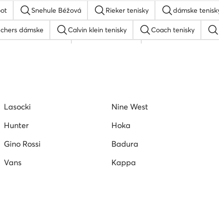
ot
Snehule Béžová
Rieker tenisky
dámske tenisky
echers dámske
Calvin klein tenisky
Coach tenisky
Gant slapky dámske
Guess sandale
Dámske sandále N
ámske tenisky DC Shoes
Dámska obuv Hunter
Hispanit
n tenisky
Vans tenisky dámske
Kožené poltopánky dám
Lasocki
Nine West
olo Club
Converse tenisky dámske
Hunter
Hoka
Gino Rossi
Badura
Vans
Kappa