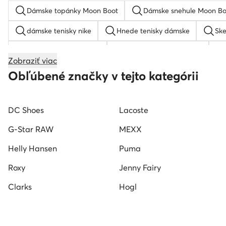
Dámske topánky Moon Boot
Dámske snehule Moon Bo
dámske tenisky nike
Hnede tenisky dámske
Sk
Zelene dámske tenisky
Dámske tenisky Reebok
Zobraziť viac
Tamaris lodičky
Karl lagerfeld tenisky dámske
D
Obľúbené značky v tejto kategórii
Hoka tenisky dámske
Hogl lodičky
Steve Madde
DC Shoes
Lacoste
Tenisky lacoste dámske
Dámske tenisky Beverly Hills P
G-Star RAW
MEXX
Helly Hansen
Puma
Roxy
Jenny Fairy
Clarks
Hogl