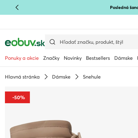
Posledná šanc
PREJSŤ NA HLAVNÝ OBSAH
PREJSŤ NA VYHĽADÁVANIE
Ponuky a akcie
Značky
Novinky
Bestsellers
Dámske
Hlavná stránka
Dámske
Snehule
-50%