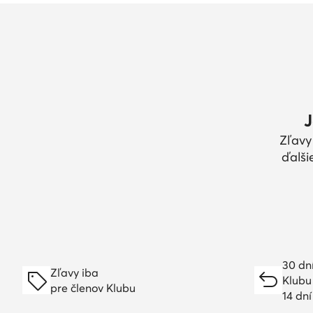
J
Zľavy
ďalši
30 dn
Zľavy iba
Klubu
pre členov Klubu
14 dn