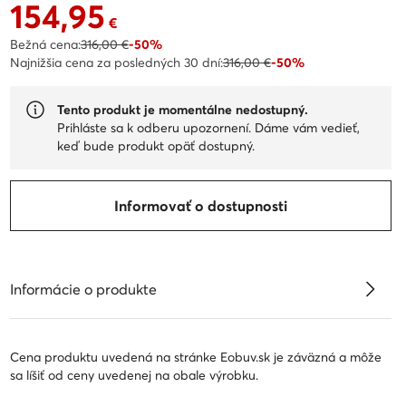
154,95
Aktuálna cena 154,95 €
€
Bežná cena:
316,00 €
-50%
Najnižšia cena za posledných 30 dní:
316,00 €
-50%
Tento produkt je momentálne nedostupný.
Prihláste sa k odberu upozornení. Dáme vám vedieť,
keď bude produkt opäť dostupný.
Informovať o dostupnosti
Informácie o produkte
Cena produktu uvedená na stránke Eobuv.sk je záväzná a môže
sa líšiť od ceny uvedenej na obale výrobku.