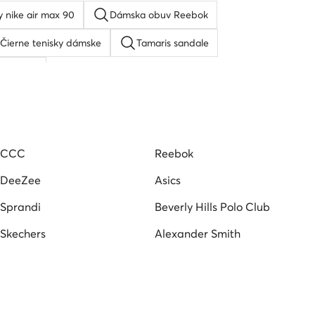
 nike air max 90
Dámska obuv Reebok
Čierne tenisky dámske
Tamaris sandale
ine West
as damska obuv
Dámske tenisky MEXX
ske
Mustang tenisky dámske
CCC
Reebok
DeeZee
Asics
Sprandi
Beverly Hills Polo Club
Skechers
Alexander Smith