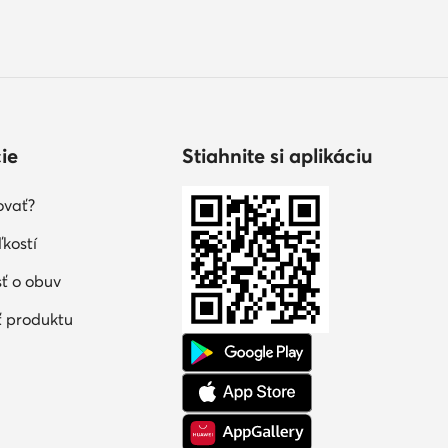
ie
Stiahnite si aplikáciu
ovať?
kostí
sť o obuv
 produktu