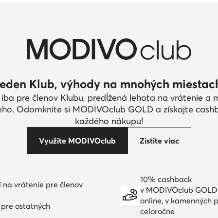
eden Klub, výhody na mnohých miestac
 iba pre členov Klubu, predĺžená lehota na vrátenie a
eho. Odomknite si MODIVOclub GOLD a získajte cash
každého nákupu!
Využite MODIVOclub
Zistite viac
10% cashback
í na vrátenie pre členov
v MODIVOclub GOLD
online, v kamenných p
í pre ostatných
celoročne