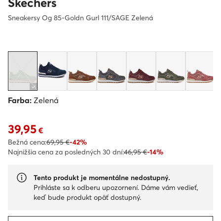
Skechers
Sneakersy Og 85-Goldn Gurl 111/SAGE Zelená
Farba:
Zelená
39,95
Aktuálna cena 39,95 €
€
Bežná cena:
69,95 €
-42%
Najnižšia cena za posledných 30 dní:
46,95 €
-14%
Tento produkt je momentálne nedostupný.
Prihláste sa k odberu upozornení. Dáme vám vedieť,
keď bude produkt opäť dostupný.