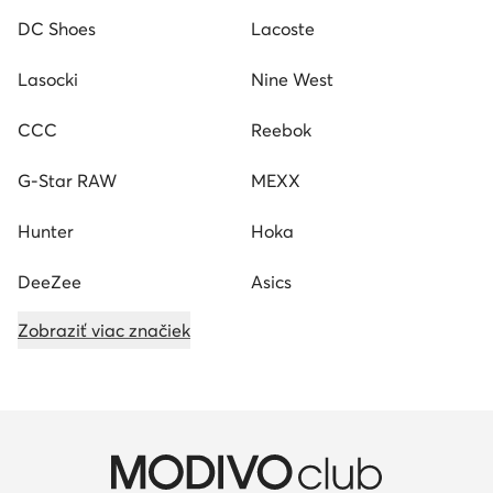
DC Shoes
Lacoste
Lasocki
Nine West
CCC
Reebok
G-Star RAW
MEXX
Hunter
Hoka
DeeZee
Asics
Zobraziť viac značiek