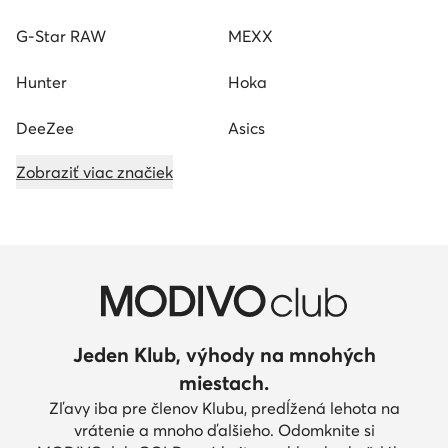
G-Star RAW
MEXX
Hunter
Hoka
DeeZee
Asics
Zobraziť viac značiek
Jeden Klub, výhody na mnohých
miestach.
Zľavy iba pre členov Klubu, predĺžená lehota na
vrátenie a mnoho ďalšieho. Odomknite si