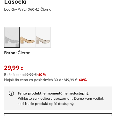
Lasocki
Lodičky WYL4060-1Z Čierna
Farba:
Čierna
29,99
Aktuálna cena 29,99 €
€
Bežná cena:
49,99 €
-40%
Najnižšia cena za posledných 30 dní:
49,99 €
-40%
Tento produkt je momentálne nedostupný.
Prihláste sa k odberu upozornení. Dáme vám vedieť,
keď bude produkt opäť dostupný.