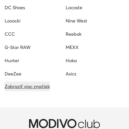
DC Shoes
Lacoste
Lasocki
Nine West
CCC
Reebok
G-Star RAW
MEXX
Hunter
Hoka
DeeZee
Asics
Zobraziť viac značiek