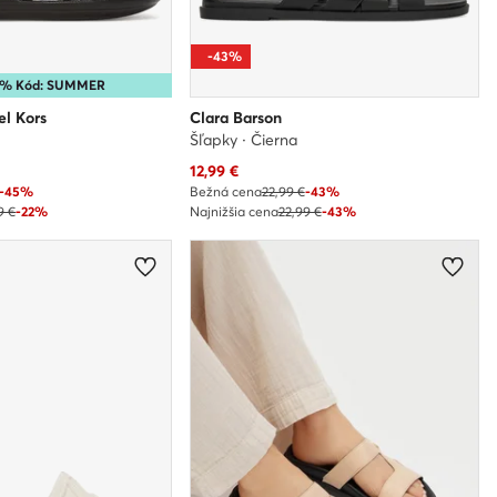
-43%
15% Kód: SUMMER
l Kors
Clara Barson
Šľapky · Čierna
Aktuálna cena
12,99
€
-45%
Bežná cena
22,99 €
-43%
9 €
-22%
Najnižšia cena
22,99 €
-43%