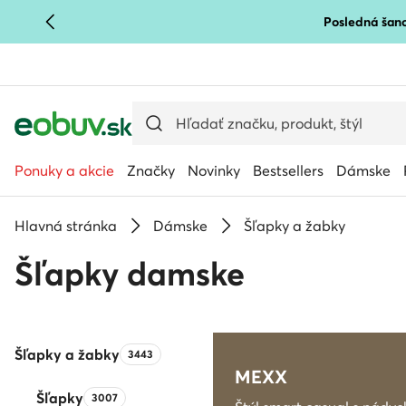
Posledná šanc
PREJSŤ NA HLAVNÝ OBSAH
PREJSŤ NA VYHĽADÁVANIE
Ponuky a akcie
Značky
Novinky
Bestsellers
Dámske
Hlavná stránka
Dámske
Šľapky a žabky
Šľapky damske
Šľapky a žabky
Počet produktov:
3443
MEXX
Šľapky
Počet produktov:
3007