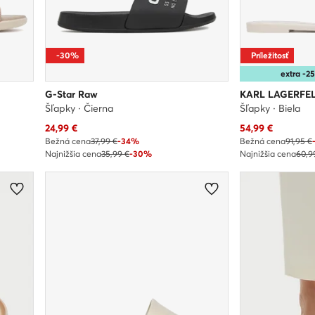
-30%
Príležitosť
extra -
G-Star Raw
KARL LAGERFE
Šľapky · Čierna
Šľapky · Biela
Aktuálna cena
Aktuálna cena
24,99
€
54,99
€
Bežná cena
37,99 €
-34%
Bežná cena
91,95 €
Najnižšia cena
35,99 €
-30%
Najnižšia cena
60,9