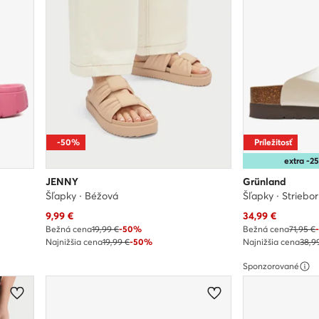
-50%
Príležitosť
extra -
JENNY
Grünland
Šľapky · Béžová
Šľapky · Striebo
Aktuálna cena
Aktuálna cena
9,99
€
34,99
€
Bežná cena
19,99 €
-50%
Bežná cena
71,95 €
Najnižšia cena
19,99 €
-50%
Najnižšia cena
38,9
Sponzorované