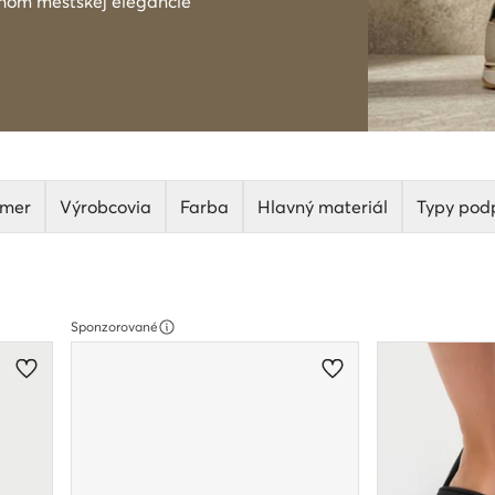
chom mestskej elegancie
mer
Výrobcovia
Farba
Hlavný materiál
Typy pod
Sponzorované