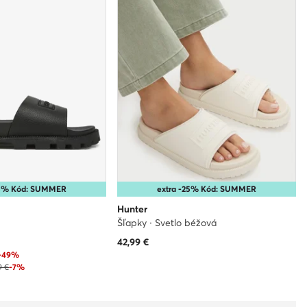
35% Kód: SUMMER
extra -25% Kód: SUMMER
Hunter
Šľapky · Svetlo béžová
42,99
€
-49%
9 €
-7%