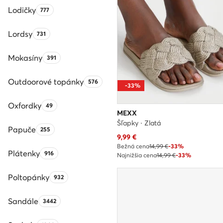
Lodičky
Počet produktov:
777
Lordsy
Počet produktov:
731
Mokasíny
Počet produktov:
391
Outdoorové topánky
Počet produktov:
576
-33%
Oxfordky
Počet produktov:
49
MEXX
Šľapky · Zlatá
Papuče
Počet produktov:
255
Aktuálna cena
9,99
€
Bežná cena
14,99 €
-33%
Plátenky
Počet produktov:
916
Najnižšia cena
14,99 €
-33%
Poltopánky
Počet produktov:
932
Sandále
Počet produktov:
3442