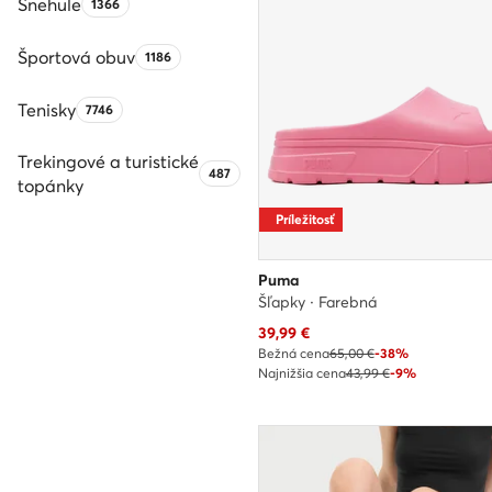
Snehule
Počet produktov:
1366
Športová obuv
Počet produktov:
1186
Tenisky
Počet produktov:
7746
Trekingové a turistické
Počet produktov:
487
topánky
Príležitosť
Puma
Šľapky · Farebná
Aktuálna cena
39,99
€
Bežná cena
65,00 €
-38%
Najnižšia cena
43,99 €
-9%