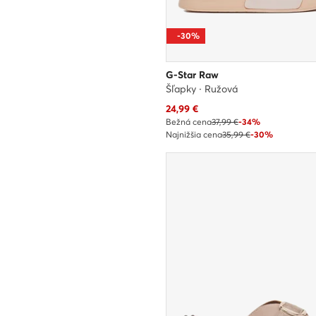
-30%
G-Star Raw
Šľapky · Ružová
Aktuálna cena
24,99
€
Bežná cena
37,99 €
-34%
Najnižšia cena
35,99 €
-30%