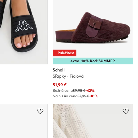
Príležitosť
extra -10% Kód: SUMMER
Scholl
Šľapky · Fialová
Aktuálna cena
51,99
€
Bežná cena
89,95 €
-42%
Najnižšia cena
57,99 €
-10%