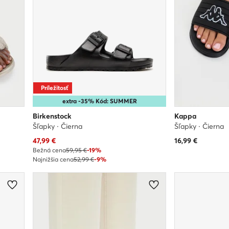
Príležitosť
extra -35% Kód: SUMMER
Birkenstock
Kappa
Šľapky · Čierna
Šľapky · Čierna
Aktuálna cena
47,99
€
16,99
€
Bežná cena
59,95 €
-19%
Najnižšia cena
52,99 €
-9%