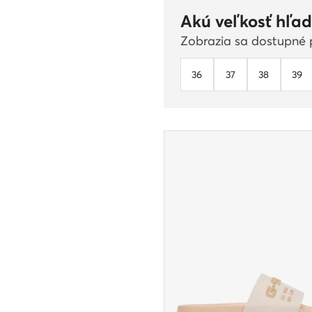
Akú veľkosť hľad
Zobrazia sa dostupné p
36
37
38
39