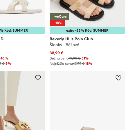
weCare
-18%
25% Kód: SUMMER
extra -35% Kód: SUMMER
LD
Beverly Hills Polo Club
Šľapky · Béžová
Aktuálna cena
38,99
€
-40%
Bežná cena
79,99 €
-51%
9 €
-9%
Najnižšia cena
47,99 €
-18%