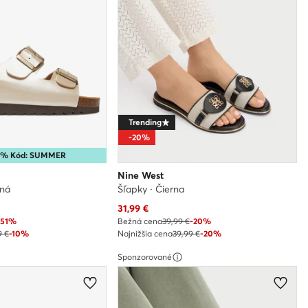
Trending
-20%
25% Kód: SUMMER
Nine West
rná
Šľapky · Čierna
Aktuálna cena
31,99
€
-51%
Bežná cena
39,99 €
-20%
9 €
-10%
Najnižšia cena
39,99 €
-20%
Sponzorované