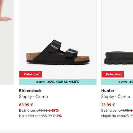
Príležitosť
Príležitosť
extra -35% Kód: SUMMER
extra -
Birkenstock
Hunter
Šľapky · Čierna
Šľapky · Čierna
Aktuálna cena
Aktuálna cena
83,99
€
23,99
€
Bežná cena
99,95 €
-15%
Bežná cena
47,95 €
Najnižšia cena
85,99 €
-2%
Najnižšia cena
25,9