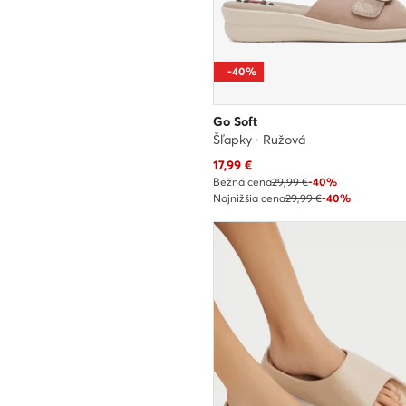
-40%
Go Soft
Šľapky · Ružová
Aktuálna cena
17,99
€
Bežná cena
29,99 €
-40%
Najnižšia cena
29,99 €
-40%