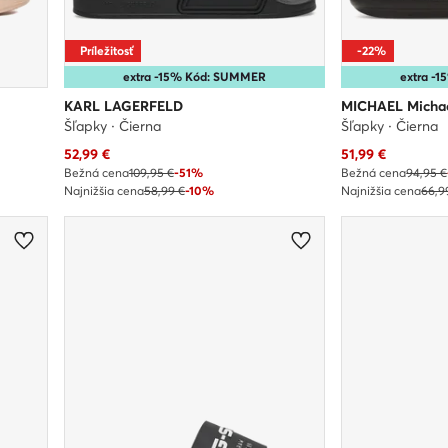
Príležitosť
-22%
extra -15% Kód: SUMMER
extra -
KARL LAGERFELD
MICHAEL Michae
Šľapky · Čierna
Šľapky · Čierna
Aktuálna cena
Aktuálna cena
52,99
€
51,99
€
Bežná cena
109,95 €
-51%
Bežná cena
94,95 €
Najnižšia cena
58,99 €
-10%
Najnižšia cena
66,9