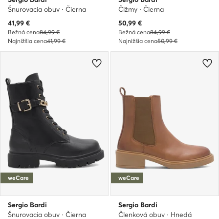
Šnurovacia obuv · Čierna
Čižmy · Čierna
Aktuálna cena
Aktuálna cena
41,99
€
50,99
€
Bežná cena
84,99 €
Bežná cena
84,99 €
Najnižšia cena
41,99 €
Najnižšia cena
50,99 €
weCare
weCare
Sergio Bardi
Sergio Bardi
Šnurovacia obuv · Čierna
Členková obuv · Hnedá