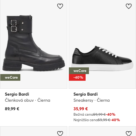
weCare
weCare
-40%
Sergio Bardi
Sergio Bardi
Členková obuv · Čierna
Sneakersy · Čierna
Aktuálna cena
89,99
€
35,99
€
Bežná cena
59,99 €
-40%
Najnižšia cena
59,99 €
-40%