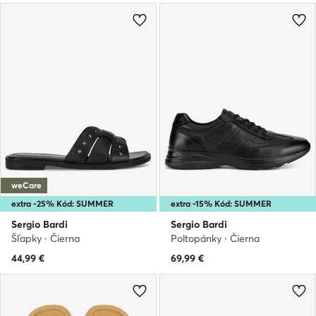
weCare
extra -25% Kód: SUMMER
extra -15% Kód: SUMMER
Sergio Bardi
Sergio Bardi
Šľapky · Čierna
Poltopánky · Čierna
44,99
€
69,99
€