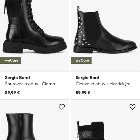
weCare
weCare
Sergio Bardi
Sergio Bardi
Šnurovacia obuv · Čierna
Členková obuv s elastickým prvkom · Čierna
89,99
€
89,99
€