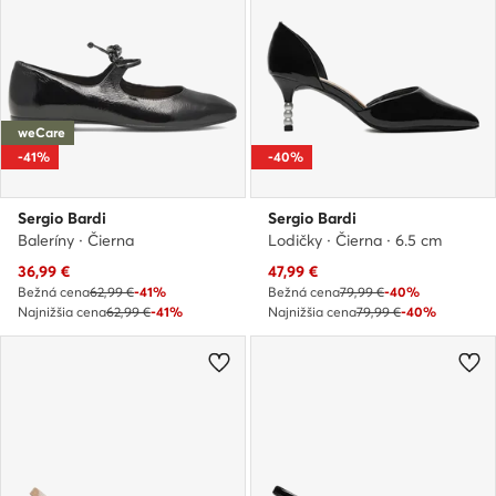
weCare
-41%
-40%
Sergio Bardi
Sergio Bardi
Baleríny · Čierna
Lodičky · Čierna · 6.5 cm
Aktuálna cena
Aktuálna cena
36,99
€
47,99
€
Bežná cena
62,99 €
-41%
Bežná cena
79,99 €
-40%
Najnižšia cena
62,99 €
-41%
Najnižšia cena
79,99 €
-40%