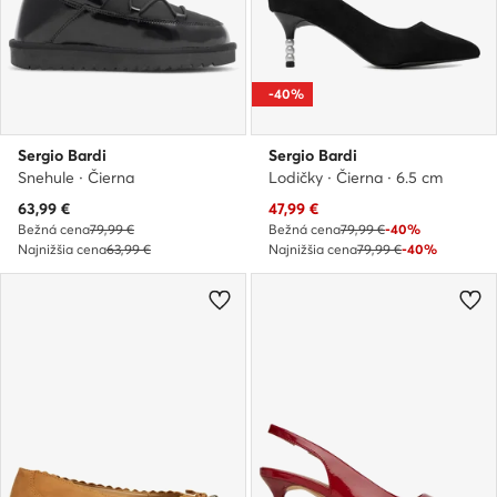
-40%
Sergio Bardi
Sergio Bardi
Snehule · Čierna
Lodičky · Čierna · 6.5 cm
Aktuálna cena
Aktuálna cena
63,99
€
47,99
€
Bežná cena
79,99 €
Bežná cena
79,99 €
-40%
Najnižšia cena
63,99 €
Najnižšia cena
79,99 €
-40%