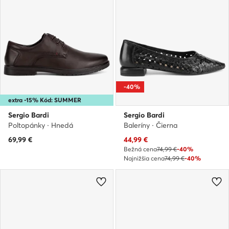
-40%
extra -15% Kód: SUMMER
Sergio Bardi
Sergio Bardi
Poltopánky · Hnedá
Baleríny · Čierna
Aktuálna cena
69,99
€
44,99
€
Bežná cena
74,99 €
-40%
Najnižšia cena
74,99 €
-40%