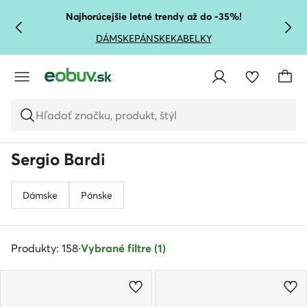
PREJSŤ NA HLAVNÝ OBSAH
PREJSŤ NA VYHĽADÁVANIE
Najhorúcejšie letné trendy až do -35%!
DÁMSKE
PÁNSKE
KABELKY
Hľadať značku, produkt, štýl
Sergio Bardi
Dámske
Pánske
Produkty: 158
·
Vybrané filtre (1)