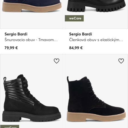
weCare
Sergio Bardi
Sergio Bardi
Šnurovacia obuv · Tmavomodrá
Členková obuv s elastickým prvkom · Čierna
79,99
€
84,99
€
weCare