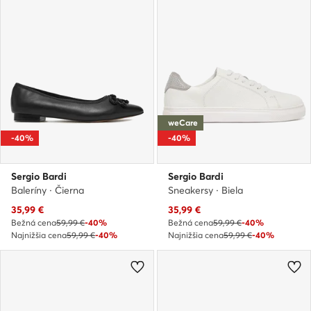
weCare
-40%
-40%
Sergio Bardi
Sergio Bardi
Baleríny · Čierna
Sneakersy · Biela
Aktuálna cena
Aktuálna cena
35,99
€
35,99
€
Bežná cena
59,99 €
-40%
Bežná cena
59,99 €
-40%
Najnižšia cena
59,99 €
-40%
Najnižšia cena
59,99 €
-40%