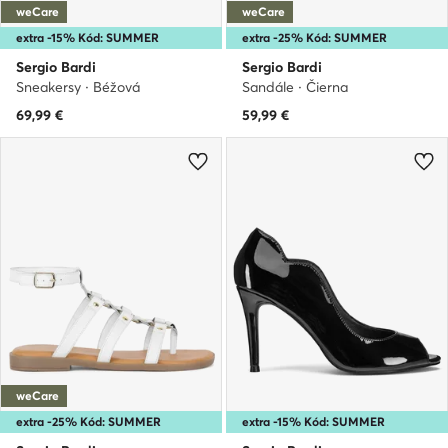
weCare
weCare
extra -15% Kód: SUMMER
extra -25% Kód: SUMMER
Sergio Bardi
Sergio Bardi
Sneakersy · Béžová
Sandále · Čierna
69,99
€
59,99
€
weCare
extra -25% Kód: SUMMER
extra -15% Kód: SUMMER