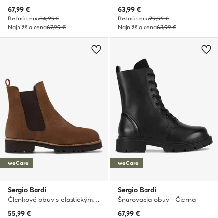
Aktuálna cena
Aktuálna cena
67,99
€
63,99
€
Bežná cena
84,99 €
Bežná cena
79,99 €
Najnižšia cena
67,99 €
Najnižšia cena
63,99 €
weCare
weCare
Sergio Bardi
Sergio Bardi
Členková obuv s elastickým prvkom · Hnedá
Šnurovacia obuv · Čierna
Aktuálna cena
Aktuálna cena
55,99
€
67,99
€