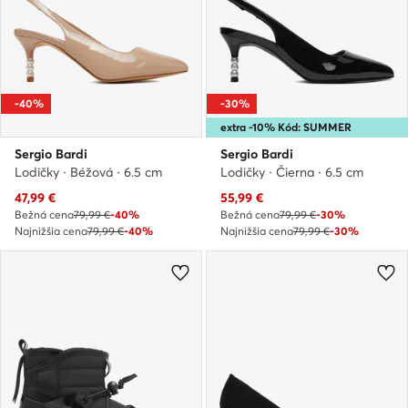
-40%
-30%
extra -10% Kód: SUMMER
Sergio Bardi
Sergio Bardi
Lodičky · Béžová · 6.5 cm
Lodičky · Čierna · 6.5 cm
Aktuálna cena
Aktuálna cena
47,99
€
55,99
€
Bežná cena
79,99 €
-40%
Bežná cena
79,99 €
-30%
Najnižšia cena
79,99 €
-40%
Najnižšia cena
79,99 €
-30%