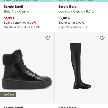
Sergio Bardi
Sergio Bardi
Baleríny · Čierna
Lodičky · Čierna · 8.5 cm
Aktuálna cena
Aktuálna cena
51,99
€
55,00
€
Bežná cena
74,99 €
-30%
Bežná cena
69,99 €
Najnižšia cena
74,99 €
-30%
Najnižšia cena
55,00 €
weCare
Sergio Bardi
Sergio Bardi