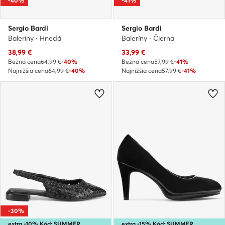
-40%
-41%
Sergio Bardi
Sergio Bardi
Baleríny · Hnedá
Baleríny · Čierna
Aktuálna cena
Aktuálna cena
38,99
€
33,99
€
Bežná cena
64,99 €
-40%
Bežná cena
57,99 €
-41%
Najnižšia cena
64,99 €
-40%
Najnižšia cena
57,99 €
-41%
-30%
extra -10% Kód: SUMMER
extra -15% Kód: SUMMER