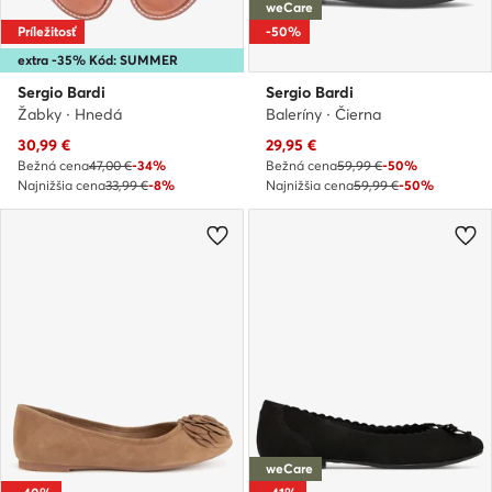
weCare
Príležitosť
-50%
extra -35% Kód: SUMMER
Sergio Bardi
Sergio Bardi
Žabky · Hnedá
Baleríny · Čierna
Aktuálna cena
Aktuálna cena
30,99
€
29,95
€
Bežná cena
47,00 €
-34%
Bežná cena
59,99 €
-50%
Najnižšia cena
33,99 €
-8%
Najnižšia cena
59,99 €
-50%
weCare