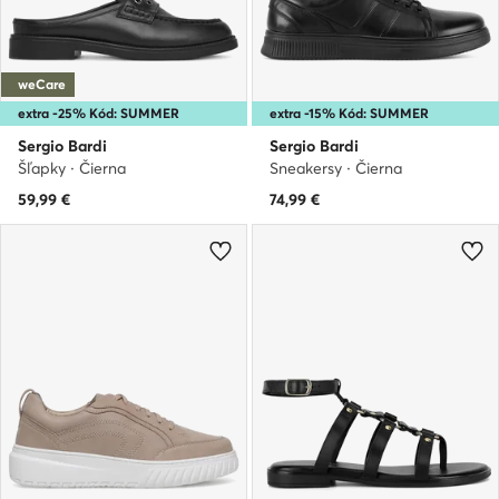
weCare
extra -25% Kód: SUMMER
extra -15% Kód: SUMMER
Sergio Bardi
Sergio Bardi
Šľapky · Čierna
Sneakersy · Čierna
59,99
€
74,99
€