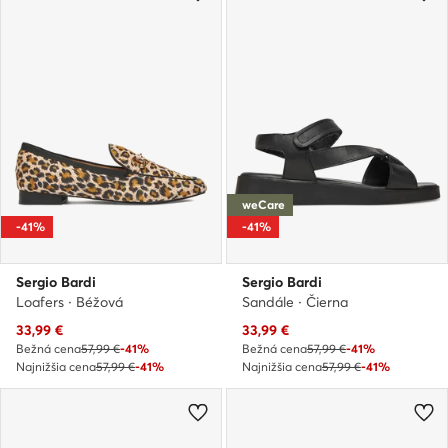
weCare
-41%
-41%
Sergio Bardi
Sergio Bardi
Loafers · Béžová
Sandále · Čierna
Aktuálna cena
Aktuálna cena
33,99
€
33,99
€
Bežná cena
57,99 €
-41%
Bežná cena
57,99 €
-41%
Najnižšia cena
57,99 €
-41%
Najnižšia cena
57,99 €
-41%