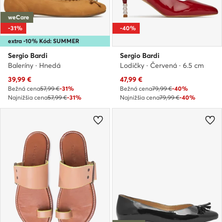
weCare
-31%
-40%
extra -10% Kód: SUMMER
Sergio Bardi
Sergio Bardi
Baleríny · Hnedá
Lodičky · Červená · 6.5 cm
Aktuálna cena
Aktuálna cena
39,99
€
47,99
€
Bežná cena
57,99 €
-31%
Bežná cena
79,99 €
-40%
Najnižšia cena
57,99 €
-31%
Najnižšia cena
79,99 €
-40%