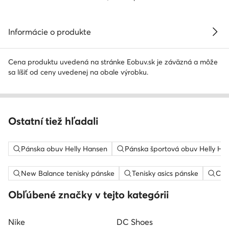
Informácie o produkte
Cena produktu uvedená na stránke Eobuv.sk je záväzná a môže
sa líšiť od ceny uvedenej na obale výrobku.
Ostatní tiež hľadali
Pánska obuv Helly Hansen
Pánska športová obuv Helly Ha
New Balance tenisky pánske
Tenisky asics pánske
Con
Obľúbené značky v tejto kategórii
Nike
DC Shoes