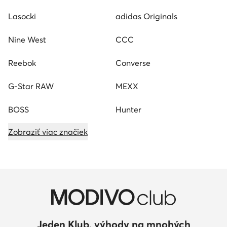
Lasocki
adidas Originals
Nine West
CCC
Reebok
Converse
G-Star RAW
MEXX
BOSS
Hunter
Zobraziť viac značiek
Jeden Klub, výhody na mnohých