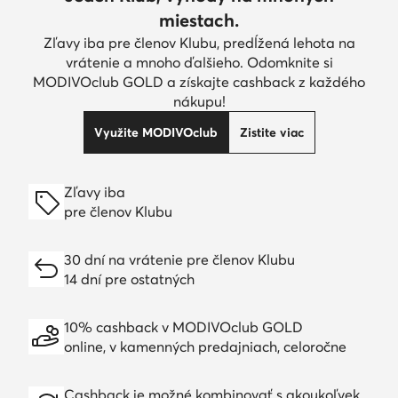
miestach.
Zľavy iba pre členov Klubu, predĺžená lehota na
vrátenie a mnoho ďalšieho. Odomknite si
MODIVOclub GOLD a získajte cashback z každého
nákupu!
Využite MODIVOclub
Zistite viac
Zľavy iba
pre členov Klubu
30 dní na vrátenie pre členov Klubu
14 dní pre ostatných
10% cashback v MODIVOclub GOLD
online, v kamenných predajniach, celoročne
Cashback je možné kombinovať s akoukoľvek