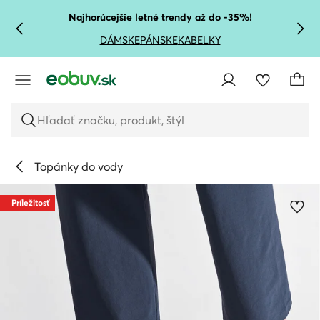
PREJSŤ NA HLAVNÝ OBSAH
PREJSŤ NA VYHĽADÁVANIE
Najhorúcejšie letné trendy až do -35%!
DÁMSKE
PÁNSKE
KABELKY
Hľadať značku, produkt, štýl
Topánky do vody
Príležitosť