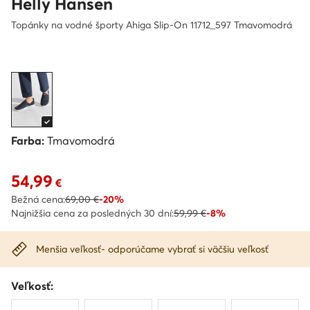
Helly Hansen
Topánky na vodné športy Ahiga Slip-On 11712_597 Tmavomodrá
Farba:
Tmavomodrá
54,99
Aktuálna cena 54,99 €
€
Bežná cena:
69,00 €
-20%
Najnižšia cena za posledných 30 dní:
59,99 €
-8%
Menšia veľkosť- odporúčame vybrať si väčšiu veľkosť
Veľkosť: