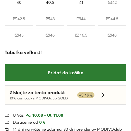
40
40.5
41
42
42.5
43
44
44.5
45
46
46.5
48
Tabuľka veľkostí
Pridať do košíka
Získajte za tento produkt
+5,49 €
Dowiedz się w
10% cashback s MODIVOclub GOLD
U Vás:
Po, 10.08 - Ut, 11.08
Doručenie od
0 €
14 dní na vrátenie zdarma, 30 dní pre členov MODIVOclub