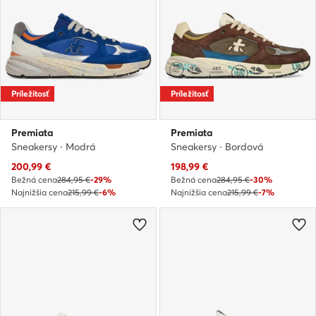
Príležitosť
Príležitosť
Premiata
Premiata
Sneakersy · Modrá
Sneakersy · Bordová
Aktuálna cena
Aktuálna cena
200,99
€
198,99
€
Bežná cena
284,95 €
-29%
Bežná cena
284,95 €
-30%
Najnižšia cena
215,99 €
-6%
Najnižšia cena
215,99 €
-7%