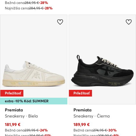
Bežná cena
284,95 €
-28%
Najnižšia cena
284,95 €
-28%
Príležitosť
Príležitosť
extra -10% Kód: SUMMER
Premiata
Premiata
Sneakersy · Biela
Sneakersy · Čierna
Aktuálna cena
Aktuálna cena
181,99
€
189,99
€
Bežná cena
239,95 €
-24%
Bežná cena
274,95 €
-30%
Najnižšia cena
204,99 €
-11%
Najnižšia cena
208,99 €
-9%