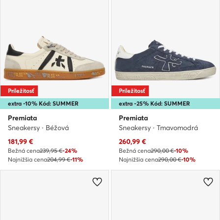
Príležitosť
Príležitosť
extra -10% Kód: SUMMER
extra -25% Kód: SUMMER
Premiata
Premiata
Sneakersy · Béžová
Sneakersy · Tmavomodrá
Aktuálna cena
Aktuálna cena
181,99
€
260,99
€
Bežná cena
239,95 €
-24%
Bežná cena
290,00 €
-10%
Najnižšia cena
204,99 €
-11%
Najnižšia cena
290,00 €
-10%