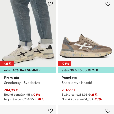
-28%
-28%
extra -10% Kód: SUMMER
extra -10% Kód: SUMMER
Premiata
Premiata
Sneakersy · Svetlosivá
Sneakersy · Hnedá
Aktuálna cena
Aktuálna cena
204,99
€
204,99
€
Bežná cena
284,95 €
-28%
Bežná cena
284,95 €
-28%
Najnižšia cena
284,95 €
-28%
Najnižšia cena
284,95 €
-28%