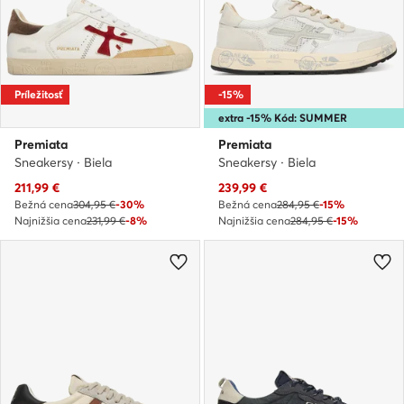
Príležitosť
-15%
extra -15% Kód: SUMMER
Premiata
Premiata
Sneakersy · Biela
Sneakersy · Biela
Aktuálna cena
Aktuálna cena
211,99
€
239,99
€
Bežná cena
304,95 €
-30%
Bežná cena
284,95 €
-15%
Najnižšia cena
231,99 €
-8%
Najnižšia cena
284,95 €
-15%