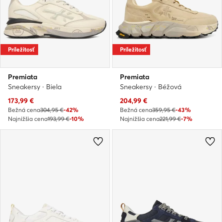
Príležitosť
Príležitosť
Premiata
Premiata
Sneakersy · Biela
Sneakersy · Béžová
Aktuálna cena
Aktuálna cena
173,99
€
204,99
€
Bežná cena
304,95 €
-42%
Bežná cena
359,95 €
-43%
Najnižšia cena
193,99 €
-10%
Najnižšia cena
221,99 €
-7%