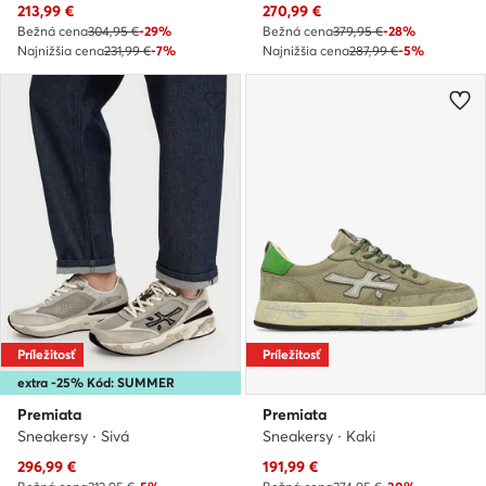
Aktuálna cena
Aktuálna cena
213,99
€
270,99
€
Bežná cena
304,95 €
-29%
Bežná cena
379,95 €
-28%
Najnižšia cena
231,99 €
-7%
Najnižšia cena
287,99 €
-5%
Príležitosť
Príležitosť
extra -25% Kód: SUMMER
Premiata
Premiata
Sneakersy · Sivá
Sneakersy · Kaki
Aktuálna cena
Aktuálna cena
296,99
€
191,99
€