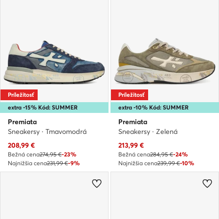
Príležitosť
Príležitosť
extra -15% Kód: SUMMER
extra -10% Kód: SUMMER
Premiata
Premiata
Sneakersy · Tmavomodrá
Sneakersy · Zelená
Aktuálna cena
Aktuálna cena
208,99
€
213,99
€
Bežná cena
274,95 €
-23%
Bežná cena
284,95 €
-24%
Najnižšia cena
231,99 €
-9%
Najnižšia cena
239,99 €
-10%