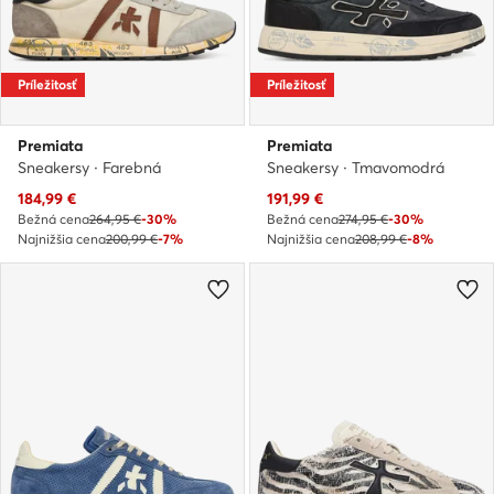
Príležitosť
Príležitosť
Premiata
Premiata
Sneakersy · Farebná
Sneakersy · Tmavomodrá
Aktuálna cena
Aktuálna cena
184,99
€
191,99
€
Bežná cena
264,95 €
-30%
Bežná cena
274,95 €
-30%
Najnižšia cena
200,99 €
-7%
Najnižšia cena
208,99 €
-8%