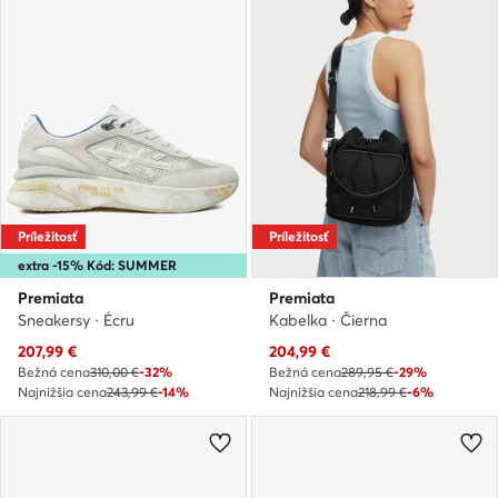
Príležitosť
Príležitosť
extra -15% Kód: SUMMER
Premiata
Premiata
Sneakersy · Écru
Kabelka · Čierna
Aktuálna cena
Aktuálna cena
207,99
€
204,99
€
Bežná cena
310,00 €
-32%
Bežná cena
289,95 €
-29%
Najnižšia cena
243,99 €
-14%
Najnižšia cena
218,99 €
-6%