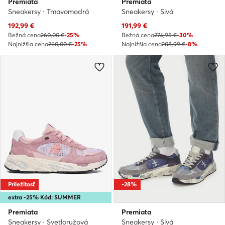
Premiata
Premiata
Sneakersy · Tmavomodrá
Sneakersy · Sivá
Aktuálna cena
Aktuálna cena
192,99
€
191,99
€
Bežná cena
260,00 €
-25%
Bežná cena
274,95 €
-30%
Najnižšia cena
260,00 €
-25%
Najnižšia cena
208,99 €
-8%
Príležitosť
-28%
extra -25% Kód: SUMMER
Premiata
Premiata
Sneakersy · Svetloružová
Sneakersy · Sivá