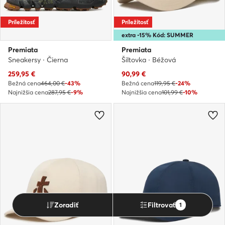
Príležitosť
Príležitosť
extra -15% Kód: SUMMER
Premiata
Premiata
Sneakersy · Čierna
Šiltovka · Béžová
Aktuálna cena
Aktuálna cena
259,95
€
90,99
€
Bežná cena
464,00 €
-43%
Bežná cena
119,95 €
-24%
Najnižšia cena
287,95 €
-9%
Najnižšia cena
101,99 €
-10%
Zoradiť
Filtrovať
1