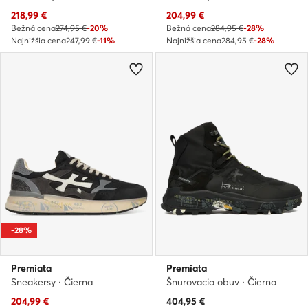
Aktuálna cena
Aktuálna cena
218,99
€
204,99
€
Bežná cena
274,95 €
-20%
Bežná cena
284,95 €
-28%
Najnižšia cena
247,99 €
-11%
Najnižšia cena
284,95 €
-28%
-28%
Premiata
Premiata
Sneakersy · Čierna
Šnurovacia obuv · Čierna
Aktuálna cena
204,99
€
404,95
€