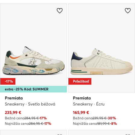
-17%
Príležitosť
extra -25% Kód: SUMMER
Premiata
Premiata
Sneakersy · Svetlo béžová
Sneakersy · Écru
Aktuálna cena
Aktuálna cena
235,99
€
165,99
€
Bežná cena
284,95 €
-17%
Bežná cena
239,95 €
-30%
Najnižšia cena
284,95 €
-17%
Najnižšia cena
181,99 €
-8%