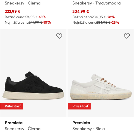
Sneakersy · Čierna
Sneakersy · Tmavomodrá
Aktuálna cena
Aktuálna cena
222,99
€
204,99
€
Bežná cena
274,95 €
-18%
Bežná cena
284,95 €
-28%
Najnižšia cena
247,99 €
-10%
Najnižšia cena
284,95 €
-28%
Príležitosť
Príležitosť
Premiata
Premiata
Sneakersy · Čierna
Sneakersy · Biela