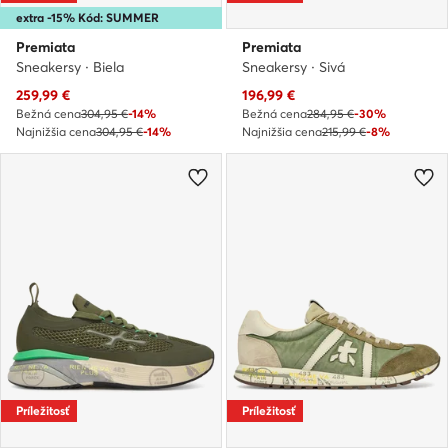
extra -15% Kód: SUMMER
Premiata
Premiata
Sneakersy · Biela
Sneakersy · Sivá
Aktuálna cena
Aktuálna cena
259,99
€
196,99
€
Bežná cena
304,95 €
-14%
Bežná cena
284,95 €
-30%
Najnižšia cena
304,95 €
-14%
Najnižšia cena
215,99 €
-8%
Príležitosť
Príležitosť