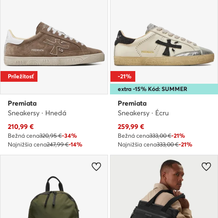
Príležitosť
-21%
extra -15% Kód: SUMMER
Premiata
Premiata
Sneakersy · Hnedá
Sneakersy · Écru
Aktuálna cena
Aktuálna cena
210,99
€
259,99
€
Bežná cena
320,95 €
-34%
Bežná cena
333,00 €
-21%
Najnižšia cena
247,99 €
-14%
Najnižšia cena
333,00 €
-21%