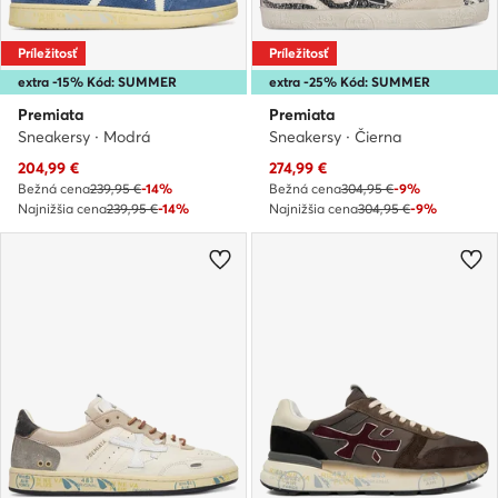
Príležitosť
Príležitosť
extra -15% Kód: SUMMER
extra -25% Kód: SUMMER
Premiata
Premiata
Sneakersy · Modrá
Sneakersy · Čierna
Aktuálna cena
Aktuálna cena
204,99
€
274,99
€
Bežná cena
239,95 €
-14%
Bežná cena
304,95 €
-9%
Najnižšia cena
239,95 €
-14%
Najnižšia cena
304,95 €
-9%