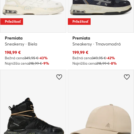
Príležitosť
Príležitosť
Premiata
Premiata
Sneakersy · Biela
Sneakersy · Tmavomodrá
Aktuálna cena
Aktuálna cena
198,99
€
199,99
€
Bežná cena
349,95 €
-43%
Bežná cena
349,95 €
-42%
Najnižšia cena
218,99 €
-9%
Najnižšia cena
218,99 €
-8%