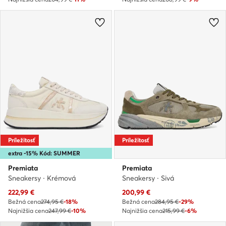
Príležitosť
Príležitosť
extra -15% Kód: SUMMER
Premiata
Premiata
Sneakersy · Krémová
Sneakersy · Sivá
Aktuálna cena
Aktuálna cena
222,99
€
200,99
€
Bežná cena
274,95 €
-18%
Bežná cena
284,95 €
-29%
Najnižšia cena
247,99 €
-10%
Najnižšia cena
215,99 €
-6%