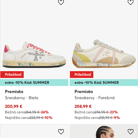
Príležitosť
Príležitosť
extra -10% Kód: SUMMER
extra -10% Kód: SUMMER
Premiata
Premiata
Sneakersy · Biela
Sneakersy · Farebná
Aktuálna cena
Aktuálna cena
200,99
€
208,99
€
Bežná cena
264,95 €
-24%
Bežná cena
274,95 €
-23%
Najnižšia cena
223,99 €
-10%
Najnižšia cena
231,99 €
-9%