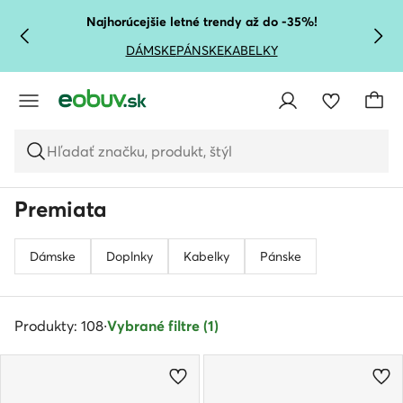
PREJSŤ NA HLAVNÝ OBSAH
PREJSŤ NA VYHĽADÁVANIE
Najhorúcejšie letné trendy až do -35%!
DÁMSKE
PÁNSKE
KABELKY
Hľadať značku, produkt, štýl
Premiata
Dámske
Doplnky
Kabelky
Pánske
Produkty: 108
·
Vybrané filtre (1)