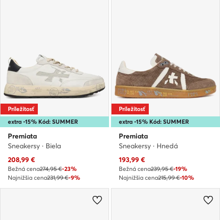
Príležitosť
Príležitosť
extra -15% Kód: SUMMER
extra -15% Kód: SUMMER
Premiata
Premiata
Sneakersy · Biela
Sneakersy · Hnedá
Aktuálna cena
Aktuálna cena
208,99
€
193,99
€
Bežná cena
274,95 €
-23%
Bežná cena
239,95 €
-19%
Najnižšia cena
231,99 €
-9%
Najnižšia cena
215,99 €
-10%