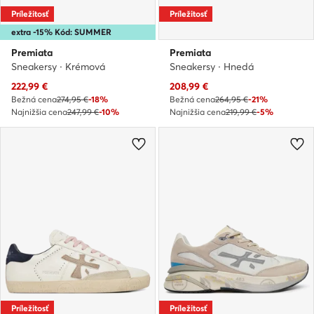
Príležitosť
Príležitosť
extra -15% Kód: SUMMER
Premiata
Premiata
Sneakersy · Krémová
Sneakersy · Hnedá
Aktuálna cena
Aktuálna cena
222,99
€
208,99
€
Bežná cena
274,95 €
-18%
Bežná cena
264,95 €
-21%
Najnižšia cena
247,99 €
-10%
Najnižšia cena
219,99 €
-5%
Príležitosť
Príležitosť