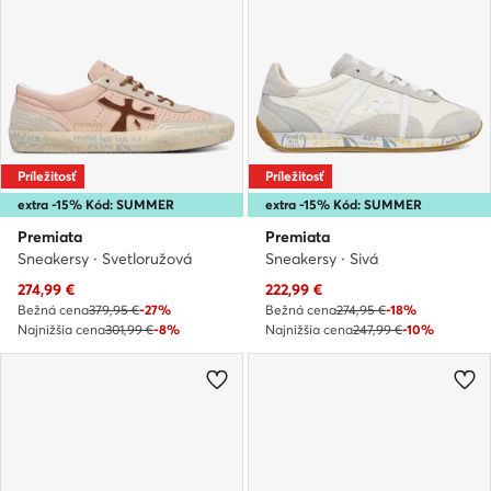
Príležitosť
Príležitosť
extra -15% Kód: SUMMER
extra -15% Kód: SUMMER
Premiata
Premiata
Sneakersy · Svetloružová
Sneakersy · Sivá
Aktuálna cena
Aktuálna cena
274,99
€
222,99
€
Bežná cena
379,95 €
-27%
Bežná cena
274,95 €
-18%
Najnižšia cena
301,99 €
-8%
Najnižšia cena
247,99 €
-10%