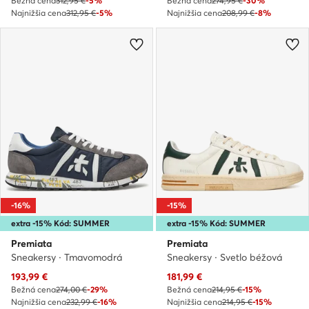
Bežná cena
312,95 €
-5%
Bežná cena
274,95 €
-30%
Najnižšia cena
312,95 €
-5%
Najnižšia cena
208,99 €
-8%
-16%
-15%
extra -15% Kód: SUMMER
extra -15% Kód: SUMMER
Premiata
Premiata
Sneakersy · Tmavomodrá
Sneakersy · Svetlo béžová
Aktuálna cena
Aktuálna cena
193,99
€
181,99
€
Bežná cena
274,00 €
-29%
Bežná cena
214,95 €
-15%
Najnižšia cena
232,99 €
-16%
Najnižšia cena
214,95 €
-15%