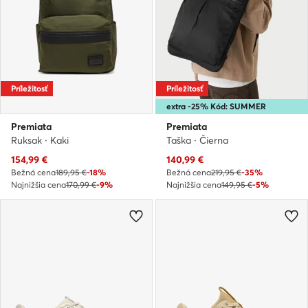
Príležitosť
Príležitosť
extra -25% Kód: SUMMER
Premiata
Premiata
Ruksak · Kaki
Taška · Čierna
Aktuálna cena
Aktuálna cena
154,99
€
140,99
€
Bežná cena
189,95 €
-18%
Bežná cena
219,95 €
-35%
Najnižšia cena
170,99 €
-9%
Najnižšia cena
149,95 €
-5%