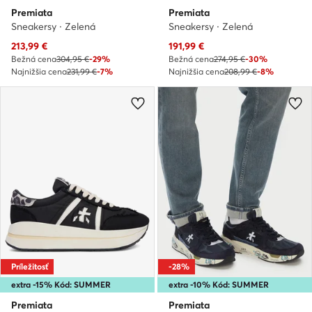
Premiata
Premiata
Sneakersy · Zelená
Sneakersy · Zelená
Aktuálna cena
Aktuálna cena
213,99
€
191,99
€
Bežná cena
304,95 €
-29%
Bežná cena
274,95 €
-30%
Najnižšia cena
231,99 €
-7%
Najnižšia cena
208,99 €
-8%
Príležitosť
-28%
extra -15% Kód: SUMMER
extra -10% Kód: SUMMER
Premiata
Premiata