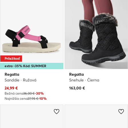
Príležitosť
extra -35% Kód: SUMMER
Regatta
Regatta
Sandále · Ružová
Snehule · Čierna
Aktuálna cena
24,99
€
163,00
€
Bežná cena
36,00 €
-30%
Najnižšia cena
27,95 €
-10%