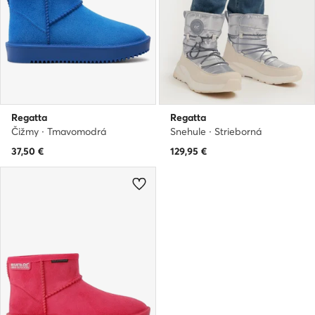
Regatta
Regatta
Čižmy · Tmavomodrá
Snehule · Strieborná
37,50
€
129,95
€