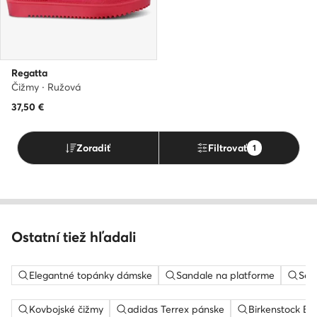
Regatta
Čižmy · Ružová
37,50
€
Zoradiť
Filtrovať
1
Ostatní tiež hľadali
Elegantné topánky dámske
Sandale na platforme
Sem
Kovbojské čižmy
adidas Terrex pánske
Birkenstock Bo