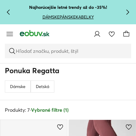
PREJSŤ NA HLAVNÝ OBSAH
PREJSŤ NA VYHĽADÁVANIE
Najhorúcejšie letné trendy až do -35%!
DÁMSKE
PÁNSKE
KABELKY
Hľadať značku, produkt, štýl
Ponuka Regatta
Dámske
Detská
Produkty: 7
·
Vybrané filtre (1)