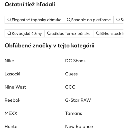
Ostatní tiež hľadali
Elegantné topánky dámske
Sandale na platforme
Sem
Kovbojské čižmy
adidas Terrex pánske
Birkenstock Bo
Obľúbené značky v tejto kategórii
Nike
DC Shoes
Lasocki
Guess
Nine West
CCC
Reebok
G-Star RAW
MEXX
Tamaris
Hunter
New Balance