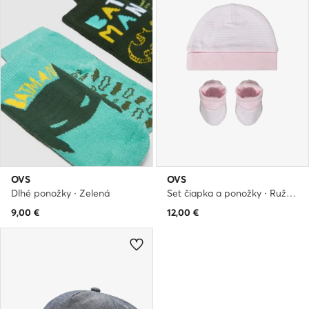
OVS
OVS
Dlhé ponožky · Zelená
Set čiapka a ponožky · Ružová
9,00
€
12,00
€