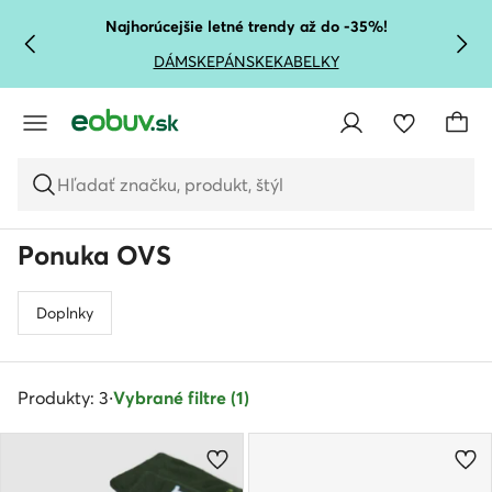
PREJSŤ NA HLAVNÝ OBSAH
PREJSŤ NA VYHĽADÁVANIE
Najhorúcejšie letné trendy až do -35%!
DÁMSKE
PÁNSKE
KABELKY
Hľadať značku, produkt, štýl
Ponuka OVS
Doplnky
Produkty: 3
·
Vybrané filtre (1)