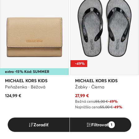
-49%
extra -15% Kód: SUMMER
MICHAEL KORS KIDS
MICHAEL KORS KIDS
Peňaženka · Béžová
Žabky · Čierna
Aktuálna cena
124,99
€
27,99
€
Bežná cena
55,00 €
-49%
Najnižšia cena
55,00 €
-49%
Zoradiť
Filtrovať
1