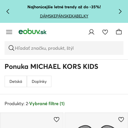
PREJSŤ NA HLAVNÝ OBSAH
PREJSŤ NA VYHĽADÁVANIE
Najhorúcejšie letné trendy až do -35%!
DÁMSKE
PÁNSKE
KABELKY
Hľadať značku, produkt, štýl
Ponuka MICHAEL KORS KIDS
Detská
Doplnky
Produkty: 2
·
Vybrané filtre (1)