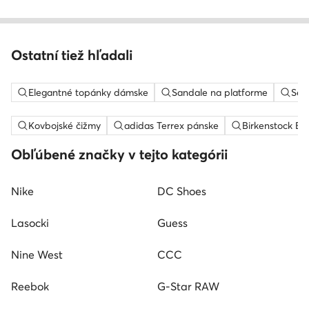
Ostatní tiež hľadali
Elegantné topánky dámske
Sandale na platforme
Sem
Kovbojské čižmy
adidas Terrex pánske
Birkenstock Bo
Obľúbené značky v tejto kategórii
Nike
DC Shoes
Lasocki
Guess
Nine West
CCC
Reebok
G-Star RAW