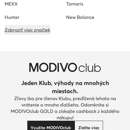
MEXX
Tamaris
Hunter
New Balance
Zobraziť viac značiek
Jeden Klub, výhody na mnohých
miestach.
Zľavy iba pre členov Klubu, predĺžená lehota na
vrátenie a mnoho ďalšieho. Odomknite si
MODIVOclub GOLD a získajte cashback z každého
nákupu!
Využite MODIVOclub
Zistite viac