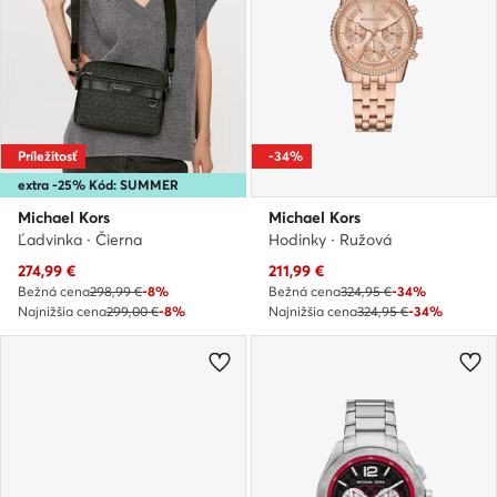
Príležitosť
-34%
extra -25% Kód: SUMMER
Michael Kors
Michael Kors
Ľadvinka · Čierna
Hodinky · Ružová
Aktuálna cena
Aktuálna cena
274,99
€
211,99
€
Bežná cena
298,99 €
-8%
Bežná cena
324,95 €
-34%
Najnižšia cena
299,00 €
-8%
Najnižšia cena
324,95 €
-34%