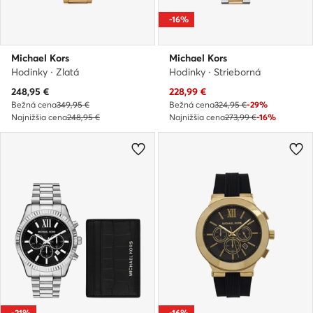
-16%
Michael Kors
Michael Kors
Hodinky · Zlatá
Hodinky · Strieborná
Aktuálna cena
Aktuálna cena
248,95
€
228,99
€
Bežná cena
349,95 €
Bežná cena
324,95 €
-29%
Najnižšia cena
248,95 €
Najnižšia cena
273,99 €
-16%
-21%
-16%