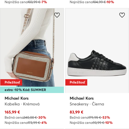
Najnižšia cena
103,99 €
-7%
Najnižšia cena
104,99 €
-10%
Príležitosť
Príležitosť
extra -10% Kód: SUMMER
Michael Kors
Michael Kors
Kabelka · Krémová
Sneakersy · Čierna
Aktuálna cena
Aktuálna cena
165,99
€
83,99
€
Bežná cena
240,00 €
-30%
Bežná cena
179,95 €
-53%
Najnižšia cena
173,99 €
-4%
Najnižšia cena
93,99 €
-10%