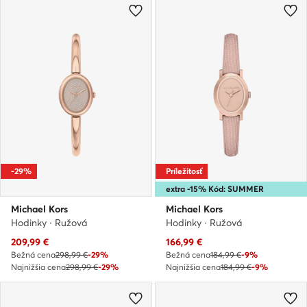
-29%
Príležitosť
extra -15% Kód: SUMMER
Michael Kors
Michael Kors
Hodinky · Ružová
Hodinky · Ružová
Aktuálna cena
Aktuálna cena
209,99
€
166,99
€
Bežná cena
298,99 €
-29%
Bežná cena
184,99 €
-9%
Najnižšia cena
298,99 €
-29%
Najnižšia cena
184,99 €
-9%