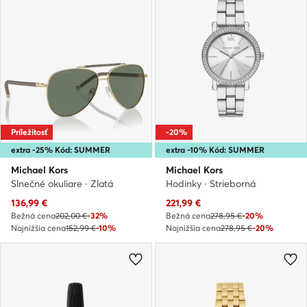
Príležitosť
-20%
extra -25% Kód: SUMMER
extra -10% Kód: SUMMER
Michael Kors
Michael Kors
Slnečné okuliare · Zlatá
Hodinky · Strieborná
Aktuálna cena
Aktuálna cena
136,99
€
221,99
€
Bežná cena
202,00 €
-32%
Bežná cena
278,95 €
-20%
Najnižšia cena
152,99 €
-10%
Najnižšia cena
278,95 €
-20%