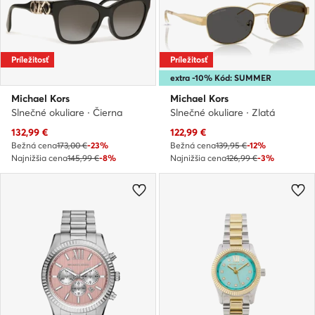
Príležitosť
Príležitosť
extra -10% Kód: SUMMER
Michael Kors
Michael Kors
Slnečné okuliare · Čierna
Slnečné okuliare · Zlatá
Aktuálna cena
Aktuálna cena
132,99
€
122,99
€
Bežná cena
173,00 €
-23%
Bežná cena
139,95 €
-12%
Najnižšia cena
145,99 €
-8%
Najnižšia cena
126,99 €
-3%