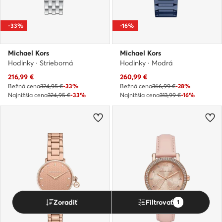
-33%
-16%
Michael Kors
Michael Kors
Hodinky · Strieborná
Hodinky · Modrá
Aktuálna cena
Aktuálna cena
216,99
€
260,99
€
Bežná cena
324,95 €
-33%
Bežná cena
366,99 €
-28%
Najnižšia cena
324,95 €
-33%
Najnižšia cena
313,99 €
-16%
Zoradiť
Filtrovať
1