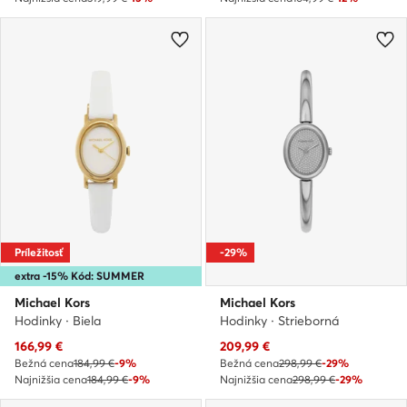
Príležitosť
-29%
extra -15% Kód: SUMMER
Michael Kors
Michael Kors
Hodinky · Biela
Hodinky · Strieborná
Aktuálna cena
Aktuálna cena
166,99
€
209,99
€
Bežná cena
184,99 €
-9%
Bežná cena
298,99 €
-29%
Najnižšia cena
184,99 €
-9%
Najnižšia cena
298,99 €
-29%