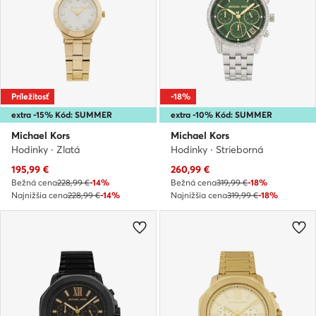
Príležitosť
-18%
extra -15% Kód: SUMMER
extra -10% Kód: SUMMER
Michael Kors
Michael Kors
Hodinky · Zlatá
Hodinky · Strieborná
Aktuálna cena
Aktuálna cena
195,99
€
260,99
€
Bežná cena
228,99 €
-14%
Bežná cena
319,99 €
-18%
Najnižšia cena
228,99 €
-14%
Najnižšia cena
319,99 €
-18%