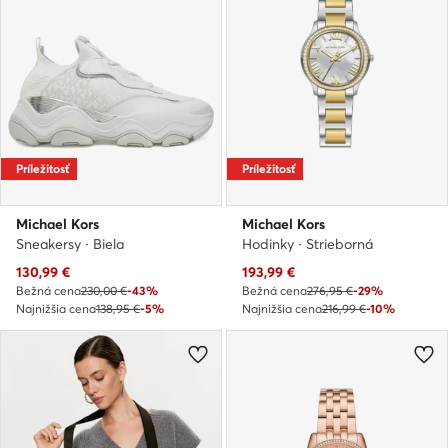
Príležitosť
Príležitosť
Michael Kors
Michael Kors
Sneakersy · Biela
Hodinky · Strieborná
Aktuálna cena
Aktuálna cena
130,99
€
193,99
€
Bežná cena
230,00 €
-43%
Bežná cena
276,95 €
-29%
Najnižšia cena
138,95 €
-5%
Najnižšia cena
216,99 €
-10%