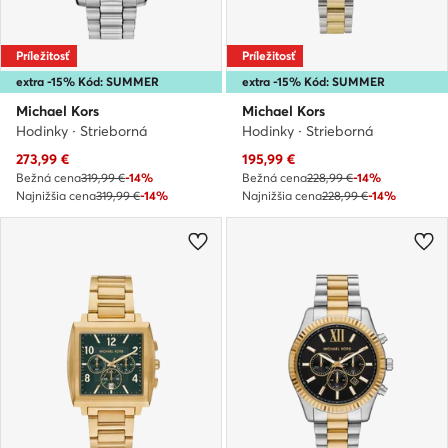
Príležitosť
Príležitosť
extra -15% Kód: SUMMER
extra -15% Kód: SUMMER
Michael Kors
Michael Kors
Hodinky · Strieborná
Hodinky · Strieborná
Aktuálna cena
Aktuálna cena
273,99
€
195,99
€
Bežná cena
319,99 €
-14%
Bežná cena
228,99 €
-14%
Najnižšia cena
319,99 €
-14%
Najnižšia cena
228,99 €
-14%