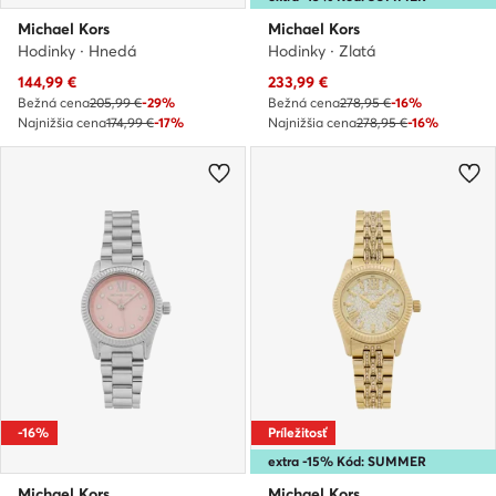
Michael Kors
Michael Kors
Hodinky · Hnedá
Hodinky · Zlatá
Aktuálna cena
Aktuálna cena
144,99
€
233,99
€
Bežná cena
205,99 €
-29%
Bežná cena
278,95 €
-16%
Najnižšia cena
174,99 €
-17%
Najnižšia cena
278,95 €
-16%
-16%
Príležitosť
extra -15% Kód: SUMMER
Michael Kors
Michael Kors