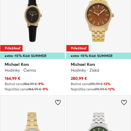
Príležitosť
Príležitosť
extra -15% Kód: SUMMER
extra -15% Kód: SUMMER
Michael Kors
Michael Kors
Hodinky · Čierna
Hodinky · Zlatá
Aktuálna cena
Aktuálna cena
166,99
€
280,99
€
Bežná cena
184,99 €
-9%
Bežná cena
319,99 €
-12%
Najnižšia cena
184,99 €
-9%
Najnižšia cena
319,99 €
-12%