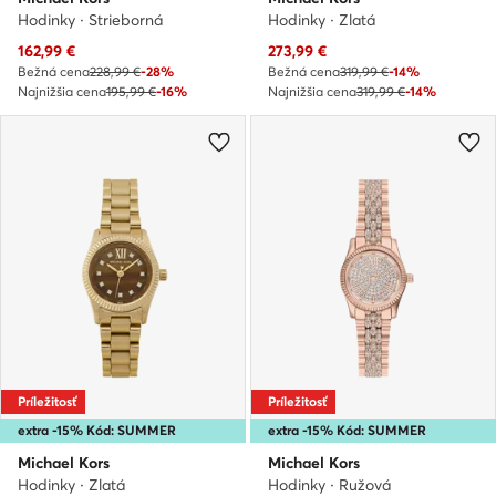
Hodinky · Strieborná
Hodinky · Zlatá
Aktuálna cena
Aktuálna cena
162,99
€
273,99
€
Bežná cena
228,99 €
-28%
Bežná cena
319,99 €
-14%
Najnižšia cena
195,99 €
-16%
Najnižšia cena
319,99 €
-14%
Príležitosť
Príležitosť
extra -15% Kód: SUMMER
extra -15% Kód: SUMMER
Michael Kors
Michael Kors
Hodinky · Zlatá
Hodinky · Ružová