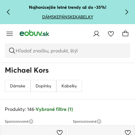
PREJSŤ NA HLAVNÝ OBSAH
PREJSŤ NA VYHĽADÁVANIE
Najhorúcejšie letné trendy až do -35%!
DÁMSKE
PÁNSKE
KABELKY
Hľadať značku, produkt, štýl
Michael Kors
Dámske
Doplnky
Kabelky
Produkty: 146
·
Vybrané filtre (1)
Sponzorované
Sponzorované