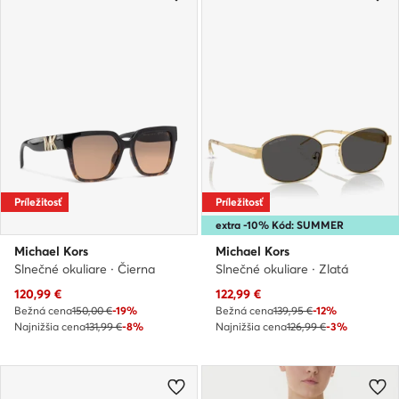
Príležitosť
Príležitosť
extra -10% Kód: SUMMER
Michael Kors
Michael Kors
Slnečné okuliare · Čierna
Slnečné okuliare · Zlatá
Aktuálna cena
Aktuálna cena
120,99
€
122,99
€
Bežná cena
150,00 €
-19%
Bežná cena
139,95 €
-12%
Najnižšia cena
131,99 €
-8%
Najnižšia cena
126,99 €
-3%