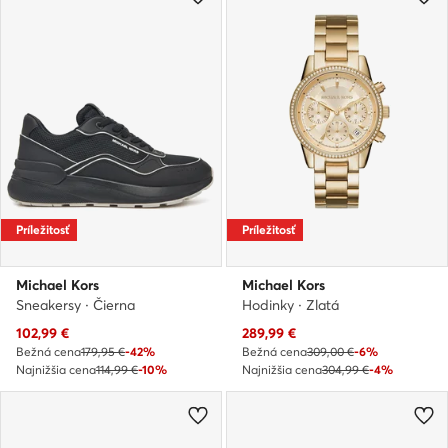
Príležitosť
Príležitosť
Michael Kors
Michael Kors
Sneakersy · Čierna
Hodinky · Zlatá
Aktuálna cena
Aktuálna cena
102,99
€
289,99
€
Bežná cena
179,95 €
-42%
Bežná cena
309,00 €
-6%
Najnižšia cena
114,99 €
-10%
Najnižšia cena
304,99 €
-4%