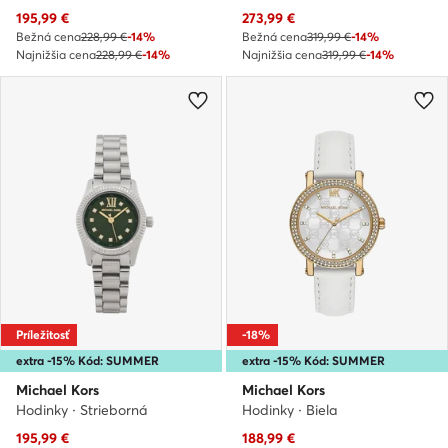
Aktuálna cena
Aktuálna cena
195,99
€
273,99
€
Bežná cena
228,99 €
-14%
Bežná cena
319,99 €
-14%
Najnižšia cena
228,99 €
-14%
Najnižšia cena
319,99 €
-14%
Príležitosť
-18%
extra -15% Kód: SUMMER
extra -15% Kód: SUMMER
Michael Kors
Michael Kors
Hodinky · Strieborná
Hodinky · Biela
Aktuálna cena
Aktuálna cena
195,99
€
188,99
€