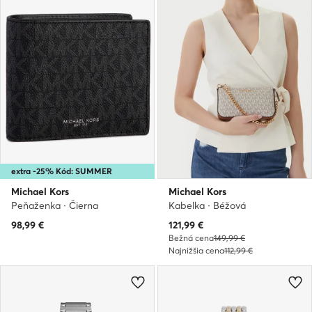
extra -25% Kód: SUMMER
Michael Kors
Michael Kors
Peňaženka · Čierna
Kabelka · Béžová
Aktuálna cena
98,99
€
121,99
€
Bežná cena
149,99 €
Najnižšia cena
112,99 €