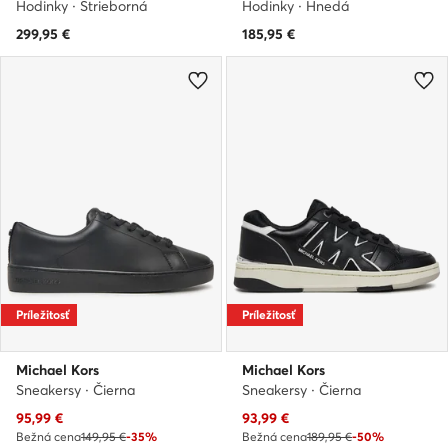
Hodinky · Strieborná
Hodinky · Hnedá
299,95
€
185,95
€
Príležitosť
Príležitosť
Michael Kors
Michael Kors
Sneakersy · Čierna
Sneakersy · Čierna
Aktuálna cena
Aktuálna cena
95,99
€
93,99
€
Bežná cena
149,95 €
-35%
Bežná cena
189,95 €
-50%