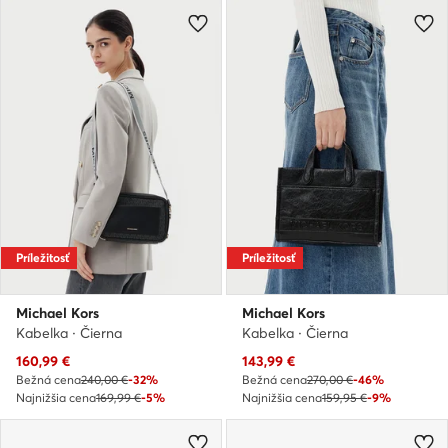
Príležitosť
Príležitosť
Michael Kors
Michael Kors
Kabelka · Čierna
Kabelka · Čierna
Aktuálna cena
Aktuálna cena
160,99
€
143,99
€
Bežná cena
240,00 €
-32%
Bežná cena
270,00 €
-46%
Najnižšia cena
169,99 €
-5%
Najnižšia cena
159,95 €
-9%