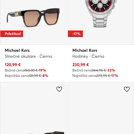
Príležitosť
-17%
Michael Kors
Michael Kors
Slnečné okuliare · Čierna
Hodinky · Čierna
Aktuálna cena
Aktuálna cena
120,99
€
230,99
€
Bežná cena
150,00 €
-19%
Bežná cena
344,95 €
-33%
Najnižšia cena
131,99 €
-8%
Najnižšia cena
279,95 €
-17%