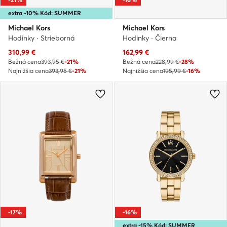
extra -10% Kód: SUMMER
Michael Kors
Michael Kors
Hodinky · Strieborná
Hodinky · Čierna
Aktuálna cena
Aktuálna cena
310,99
€
162,99
€
Bežná cena
393,95 €
-21%
Bežná cena
228,99 €
-28%
Najnižšia cena
393,95 €
-21%
Najnižšia cena
195,99 €
-16%
-17%
-16%
extra -15% Kód: SUMMER