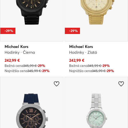
-29%
-29%
Michael Kors
Michael Kors
Hodinky · Čierna
Hodinky · Zlatá
Aktuálna cena
Aktuálna cena
242,99
€
242,99
€
Bežná cena
345,99 €
-29%
Bežná cena
345,99 €
-29%
Najnižšia cena
345,99 €
-29%
Najnižšia cena
345,99 €
-29%