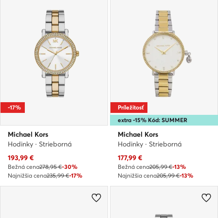
-17%
Príležitosť
extra -15% Kód: SUMMER
Michael Kors
Michael Kors
Hodinky · Strieborná
Hodinky · Strieborná
Aktuálna cena
Aktuálna cena
193,99
€
177,99
€
Bežná cena
278,95 €
-30%
Bežná cena
205,99 €
-13%
Najnižšia cena
235,99 €
-17%
Najnižšia cena
205,99 €
-13%