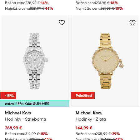
Bežná cena
228,99 €
-14%
Bežná cena
231,95 €
-18%
Najnižšia cena
228,99 €
-14%
Najnižšia cena
231,95 €
-18%
-15%
Príležitosť
extra -15% Kód: SUMMER
Michael Kors
Michael Kors
Hodinky · Strieborná
Hodinky · Zlatá
Aktuálna cena
Aktuálna cena
268,99
€
144,99
€
Bežná cena
319,99 €
-15%
Bežná cena
205,99 €
-29%
Najnižšia cena
319,99 €
-15%
Najnižšia cena
164,99 €
-12%