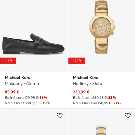
-15%
-33%
Michael Kors
Michael Kors
Mokasíny · Čierna
Hodinky · Zlatá
Aktuálna cena
Aktuálna cena
85,99
€
233,99
€
Bežná cena
199,95 €
-56%
Bežná cena
350,95 €
-33%
Najnižšia cena
101,99 €
-15%
Najnižšia cena
350,95 €
-33%