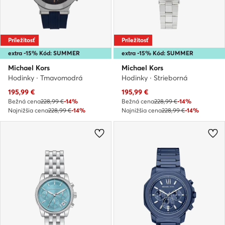
Príležitosť
Príležitosť
extra -15% Kód: SUMMER
extra -15% Kód: SUMMER
Michael Kors
Michael Kors
Hodinky · Tmavomodrá
Hodinky · Strieborná
Aktuálna cena
Aktuálna cena
195,99
€
195,99
€
Bežná cena
228,99 €
-14%
Bežná cena
228,99 €
-14%
Najnižšia cena
228,99 €
-14%
Najnižšia cena
228,99 €
-14%