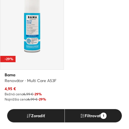
-29%
Bama
Renovátor · Multi Care A53F
Aktuálna cena
4,95
€
Bežná cena
6,99 €
-29%
Najnižšia cena
6,99 €
-29%
Zoradiť
Filtrovať
1