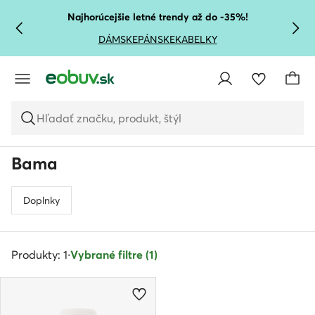
PREJSŤ NA HLAVNÝ OBSAH
PREJSŤ NA VYHĽADÁVANIE
Najhorúcejšie letné trendy až do -35%!
DÁMSKE
PÁNSKE
KABELKY
Hľadať značku, produkt, štýl
Bama
Doplnky
Produkty: 1
·
Vybrané filtre (1)