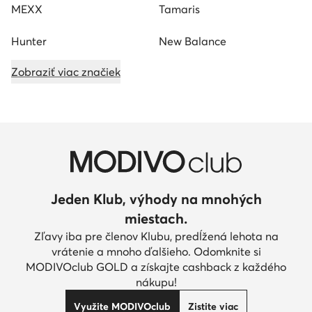
MEXX
Tamaris
Hunter
New Balance
Zobraziť viac značiek
Jeden Klub, výhody na mnohých
miestach.
Zľavy iba pre členov Klubu, predĺžená lehota na
vrátenie a mnoho ďalšieho. Odomknite si
MODIVOclub GOLD a získajte cashback z každého
nákupu!
Využite MODIVOclub
Zistite viac