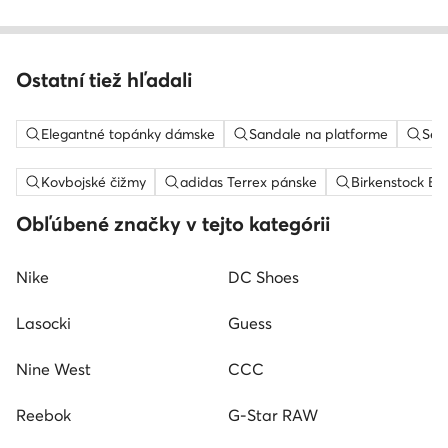
Ostatní tiež hľadali
Elegantné topánky dámske
Sandale na platforme
Sem
Kovbojské čižmy
adidas Terrex pánske
Birkenstock Bo
Obľúbené značky v tejto kategórii
Nike
DC Shoes
Lasocki
Guess
Nine West
CCC
Reebok
G-Star RAW