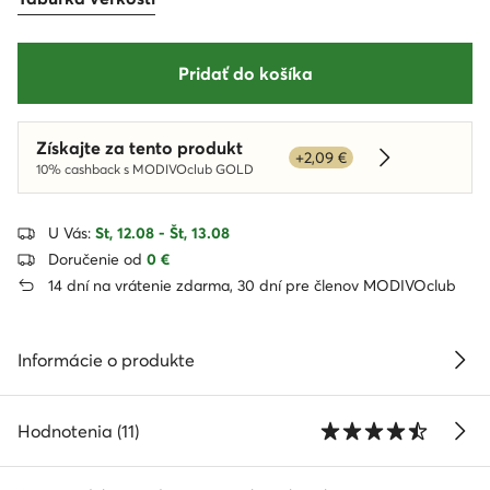
Pridať do košíka
Získajte za tento produkt
+2,09 €
Dowiedz się w
10% cashback s MODIVOclub GOLD
U Vás:
St, 12.08 - Št, 13.08
Doručenie od
0 €
14 dní na vrátenie zdarma, 30 dní pre členov MODIVOclub
Informácie o produkte
Hodnotenia (11)