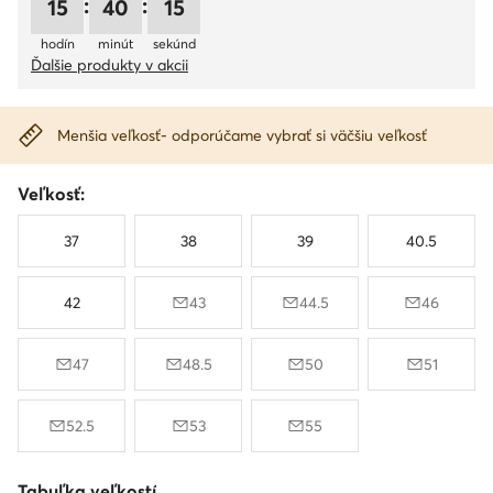
:
:
15
40
14
hodín
minút
sekúnd
Ďalšie produkty v akcii
Menšia veľkosť- odporúčame vybrať si väčšiu veľkosť
Veľkosť:
37
38
39
40.5
42
43
44.5
46
47
48.5
50
51
52.5
53
55
Tabuľka veľkostí