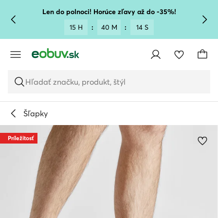
PREJSŤ NA HLAVNÝ OBSAH
PREJSŤ NA VYHĽADÁVANIE
Len do polnoci! Horúce zľavy až do -35%!
15 H
:
40 M
:
14 S
Hľadať značku, produkt, štýl
Šľapky
Príležitosť