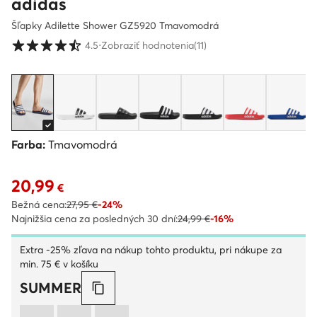
adidas
Šľapky Adilette Shower GZ5920 Tmavomodrá
Hodnotenie zákazníkov v škále od 1 do 5
4.5
⋅
Zobraziť hodnotenia
(11)
Farba:
Tmavomodrá
20,99
Aktuálna cena 20,99 €
€
Bežná cena:
27,95 €
-24%
Najnižšia cena za posledných 30 dní:
24,99 €
-16%
Extra -25% zľava na nákup tohto produktu, pri nákupe za
min. 75 € v košíku
SUMMER