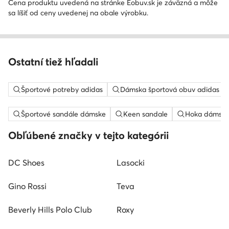
Cena produktu uvedená na stránke Eobuv.sk je záväzná a môže
sa líšiť od ceny uvedenej na obale výrobku.
Ostatní tiež hľadali
Športové potreby adidas
Dámska športová obuv adidas
Športové sandále dámske
Keen sandale
Hoka dámske 
Obľúbené značky v tejto kategórii
DC Shoes
Lasocki
Gino Rossi
Teva
Beverly Hills Polo Club
Roxy