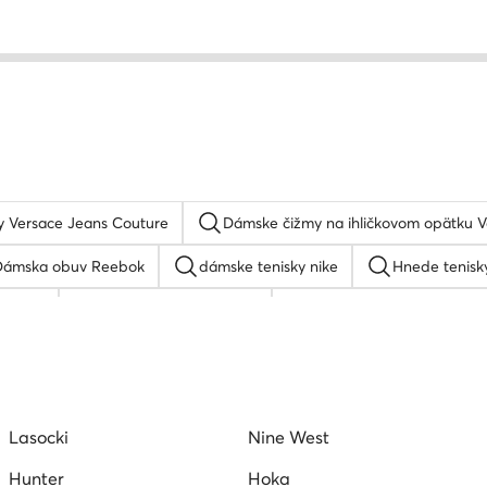
 Versace Jeans Couture
Dámske čižmy na ihličkovom opätku V
Dámska obuv Reebok
dámske tenisky nike
Hnede tenisk
andale
Zelene dámske tenisky
Dámske tenisky Reebok
ndále Nine West
Tamaris lodičky
Karl lagerfeld tenisky
Dámske tenisky MEXX
Hoka tenisky dámske
Hogl lodičk
Lasocki
Nine West
Tenisky lacoste dámske
Dámske tenisky Beverly Hills Pol
Hunter
Hoka