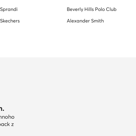
Sprandi
Beverly Hills Polo Club
Skechers
Alexander Smith
h.
 mnoho
back z