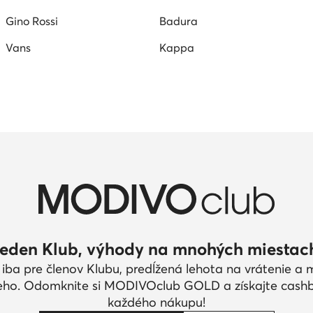
Gino Rossi
Badura
Vans
Kappa
eden Klub, výhody na mnohých miestac
 iba pre členov Klubu, predĺžená lehota na vrátenie a
eho. Odomknite si MODIVOclub GOLD a získajte cash
každého nákupu!