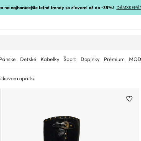
a na najhorúcejšie letné trendy so zľavami až do -35%!
DÁMSKE
PÁ
Pánske
Detské
Kabelky
Šport
Doplnky
Prémium
MOD
ličkovom opätku