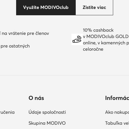
Využite MODIVOclub
Zistite viac
10% cashback
í na vrátenie pre členov
v MODIVOclub GOLD
online, v kamenných p
í pre ostatných
celoročne
O nás
Informác
ručenia
Údaje spoločnosti
Ako nakup
Skupina MODIVO
Tabuľka veľ