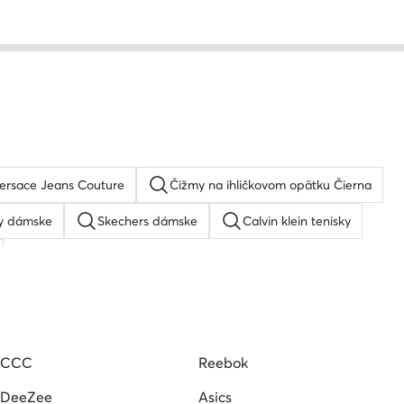
ersace Jeans Couture
Čižmy na ihličkovom opätku Čierna
y dámske
Skechers dámske
Calvin klein tenisky
 dámske
Dámske tenisky DC Shoes
y
Steve Madden tenisky
Vans tenisky dámske
CCC
Reebok
o Club
Converse tenisky dámske
DeeZee
Asics