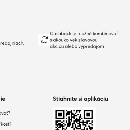
Cashback je možné kombinovať
s akoukoľvek zľavovou
redajniach,
akciou alebo výpredajom
ie
Stiahnite si aplikáciu
ovať?
kostí