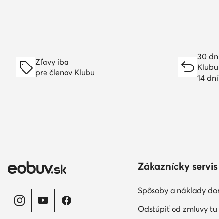
30 dn
Zľavy iba
Klubu
pre členov Klubu
14 dn
Zákaznícky servis
Spôsoby a náklady do
Odstúpiť od zmluvy tu