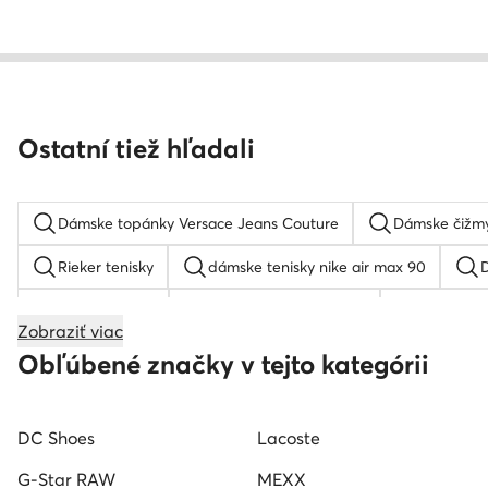
Ostatní tiež hľadali
Dámske topánky Versace Jeans Couture
Dámske čižmy
Rieker tenisky
dámske tenisky nike air max 90
Coach tenisky
Čierne tenisky dámske
Tamaris s
Zobraziť viac
Gant slapky dámske
Guess sandale
Dámske sa
Obľúbené značky v tejto kategórii
Dámska obuv Hunter
Hispanitas damska obuv
DC Shoes
Lacoste
Kožené poltopánky dámske
Mustang tenisky dámske
G-Star RAW
MEXX