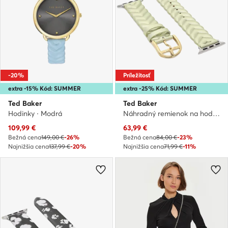
-20%
Príležitosť
extra -15% Kód: SUMMER
extra -25% Kód: SUMMER
Ted Baker
Ted Baker
Hodinky · Modrá
Náhradný remienok na hodinky Apple Watch · Zlatá
Aktuálna cena
Aktuálna cena
109,99
€
63,99
€
Bežná cena
149,00 €
-26%
Bežná cena
84,00 €
-23%
Najnižšia cena
137,99 €
-20%
Najnižšia cena
71,99 €
-11%