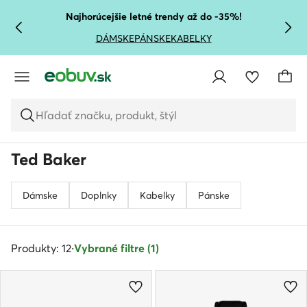
PREJSŤ NA HLAVNÝ OBSAH
PREJSŤ NA VYHĽADÁVANIE
Najhorúcejšie letné trendy až do -35%!
DÁMSKE
PÁNSKE
KABELKY
Hľadať značku, produkt, štýl
Ted Baker
Dámske
Doplnky
Kabelky
Pánske
Produkty: 12
·
Vybrané filtre (1)