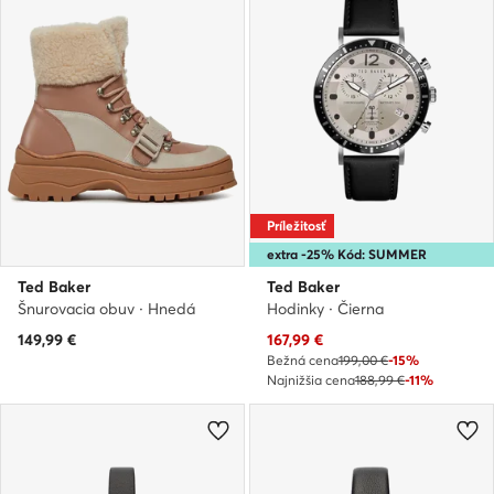
Príležitosť
extra -25% Kód: SUMMER
Ted Baker
Ted Baker
Šnurovacia obuv · Hnedá
Hodinky · Čierna
Aktuálna cena
149,99
€
167,99
€
Bežná cena
199,00 €
-15%
Najnižšia cena
188,99 €
-11%