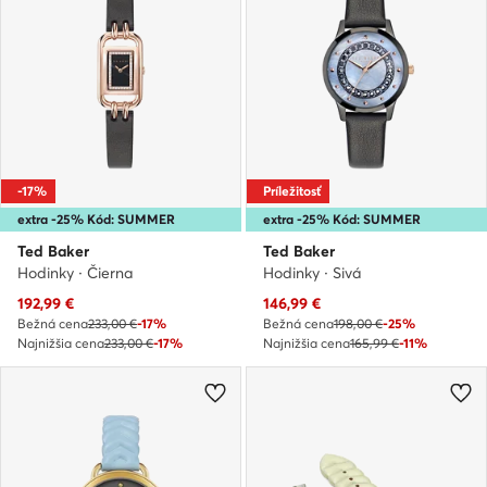
-17%
Príležitosť
extra -25% Kód: SUMMER
extra -25% Kód: SUMMER
Ted Baker
Ted Baker
Hodinky · Čierna
Hodinky · Sivá
Aktuálna cena
Aktuálna cena
192,99
€
146,99
€
Bežná cena
233,00 €
-17%
Bežná cena
198,00 €
-25%
Najnižšia cena
233,00 €
-17%
Najnižšia cena
165,99 €
-11%