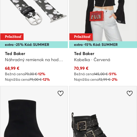
Príležitosť
Príležitosť
extra -25% Kód: SUMMER
extra -15% Kód: SUMMER
Ted Baker
Ted Baker
Náhradný remienok na hodinky Apple Watch · Čierna
Kabelka · Červená
Aktuálna cena
Aktuálna cena
68,99
€
70,99
€
Bežná cena
79,00 €
-12%
Bežná cena
145,00 €
-51%
Najnižšia cena
79,00 €
-12%
Najnižšia cena
72,99 €
-2%