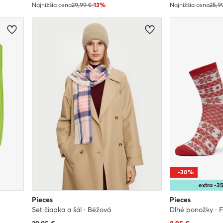
Najnižšia cena
29,99 €
-13%
Najnižšia cena
25,9
-30%
extra -
Pieces
Pieces
Set čiapka a šál · Béžová
Dlhé ponožky · 