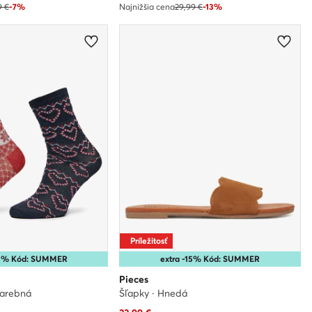
9 €
-7%
Najnižšia cena
29,99 €
-13%
Príležitosť
35% Kód: SUMMER
extra -15% Kód: SUMMER
Pieces
Farebná
Šľapky · Hnedá