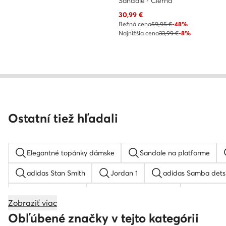
Sandále · Čierna
Aktuálna cena
30,99
€
Bežná cena
59,95 €
-48%
Najnižšia cena
33,99 €
-8%
Ostatní tiež hľadali
Elegantné topánky dámske
Sandale na platforme
adidas Stan Smith
Jordan 1
adidas Samba dets
Kovbojské čižmy
adidas Terrex pánske
Birkens
Zobraziť viac
Nike air force pánske
adidas vl court bold
New 
Obľúbené značky v tejto kategórii