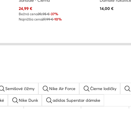
Sandále · Čierna
Dámske rukavice
Aktuálna cena
24,99
€
14,00
€
Bežná cena
39,95 €
-37%
Najnižšia cena
27,99 €
-10%
Semišové čižmy
Nike Air Force
Čierne lodičky
ké
Nike Dunk
adidas Superstar dámske
tock Boston
adidas gazelle dámske
New Balance 480
Balance 327
Skechers Arch fit