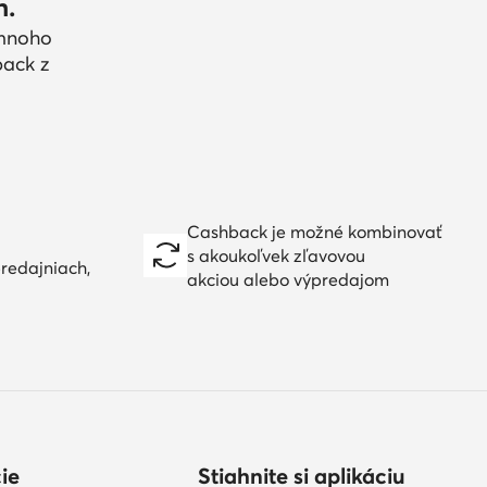
h.
 mnoho
back z
Cashback je možné kombinovať
s akoukoľvek zľavovou
redajniach,
akciou alebo výpredajom
ie
Stiahnite si aplikáciu