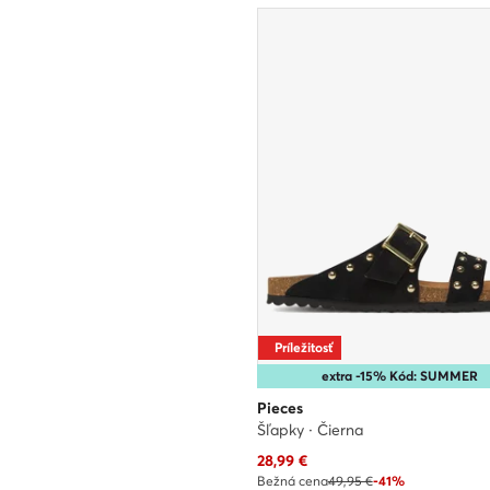
Príležitosť
extra -15% Kód: SUMMER
Pieces
Šľapky · Čierna
Aktuálna cena
28,99
€
Bežná cena
49,95 €
-41%