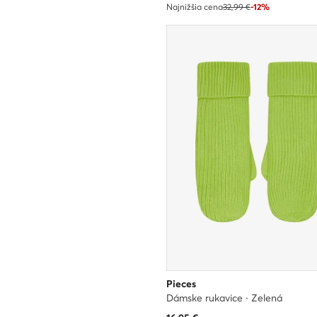
Najnižšia cena
32,99 €
-12%
Pieces
Dámske rukavice · Zelená