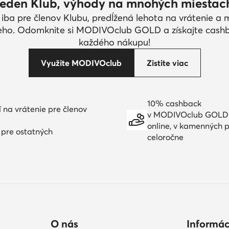
eden Klub, výhody na mnohých miestac
 iba pre členov Klubu, predĺžená lehota na vrátenie a
eho. Odomknite si MODIVOclub GOLD a získajte cash
každého nákupu!
Využite MODIVOclub
Zistite viac
10% cashback
í na vrátenie pre členov
v MODIVOclub GOLD
online, v kamenných p
í pre ostatných
celoročne
O nás
Informác