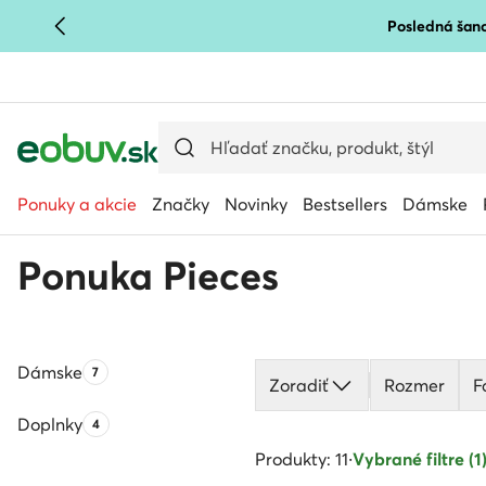
Posledná šanc
PREJSŤ NA HLAVNÝ OBSAH
PREJSŤ NA VYHĽADÁVANIE
Ponuky a akcie
Značky
Novinky
Bestsellers
Dámske
Ponuka Pieces
Dámske
Počet produktov:
7
Zoradiť
Rozmer
F
Doplnky
Počet produktov:
4
Produkty: 11
·
Vybrané filtre (1