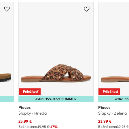
Príležitosť
Príležitosť
extra -15% Kód: SUMMER
extra -
Pieces
Pieces
Šľapky · Hnedá
Šľapky · Zelená
Aktuálna cena
Aktuálna cena
25,99
€
23,99
€
Bežná cena
49,95 €
-47%
Bežná cena
39,95 €