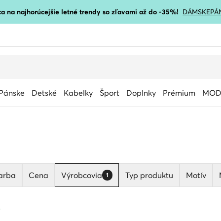
a na najhorúcejšie letné trendy so zľavami až do -35%!
DÁMSKE
PÁ
Pánske
Detské
Kabelky
Šport
Doplnky
Prémium
MOD
arba
Cena
Výrobcovia
Typ produktu
Motív
1
)