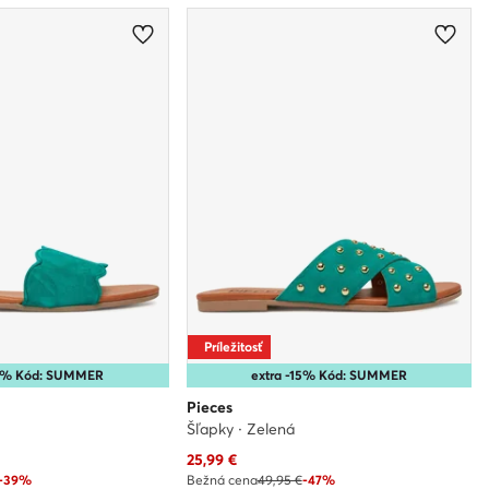
Príležitosť
15% Kód: SUMMER
extra -15% Kód: SUMMER
Pieces
Šľapky · Zelená
Aktuálna cena
25,99
€
-39%
Bežná cena
49,95 €
-47%