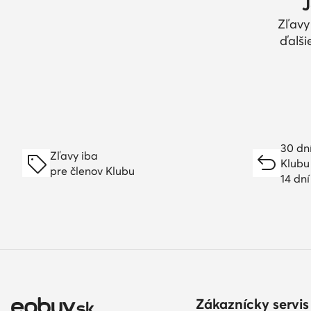
J
Zľavy
ďalši
30 dn
Zľavy iba
Klubu
pre členov Klubu
14 dn
Zákaznícky servis