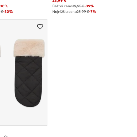
Aktuálna cena
23,99
€
-30%
Bežná cena
39,95 €
-39%
 €
-30%
Najnižšia cena
25,99 €
-7%