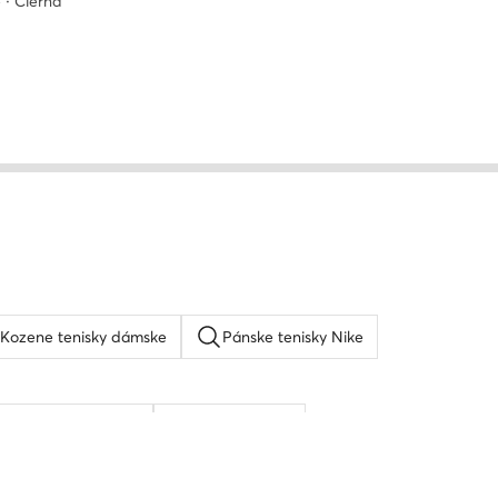
 · Čierna
Kozene tenisky dámske
Pánske tenisky Nike
Béžové lodičky
Guess tenisky