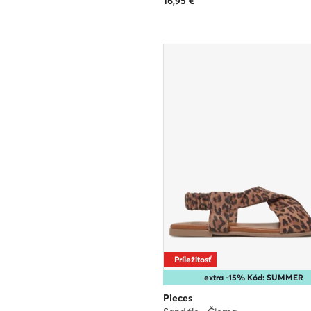
16,95
€
Príležitosť
extra -15% Kód: SUMMER
Pieces