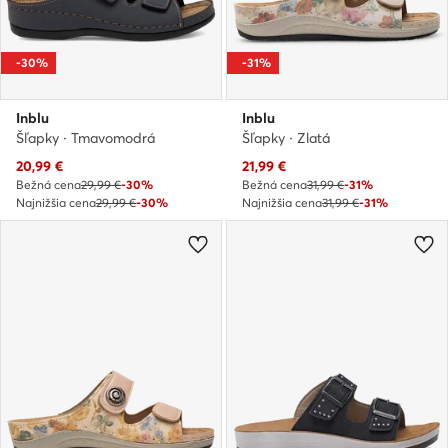
-30%
-31%
Inblu
Inblu
Šľapky · Tmavomodrá
Šľapky · Zlatá
Aktuálna cena
Aktuálna cena
20,99
€
21,99
€
Bežná cena
29,99 €
-30%
Bežná cena
31,99 €
-31%
Najnižšia cena
29,99 €
-30%
Najnižšia cena
31,99 €
-31%