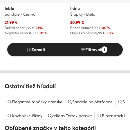
Inblu
Inblu
Sandále · Čierna
Šľapky · Biela
Aktuálna cena
Aktuálna cena
21,99
€
20,99
€
Bežná cena
31,99 €
-31%
Bežná cena
29,99 €
-30%
Najnižšia cena
31,99 €
-31%
Najnižšia cena
29,99 €
-30%
Zoradiť
Filtrovať
1
Ostatní tiež hľadali
Elegantné topánky dámske
Sandale na platforme
Sem
Kovbojské čižmy
adidas Terrex pánske
Birkenstock Bo
Obľúbené značky v tejto kategórii