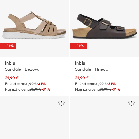
-31%
-31%
Inblu
Inblu
Sandále · Béžová
Sandále · Hnedá
Aktuálna cena
Aktuálna cena
21,99
€
21,99
€
Bežná cena
31,99 €
-31%
Bežná cena
31,99 €
-31%
Najnižšia cena
31,99 €
-31%
Najnižšia cena
31,99 €
-31%