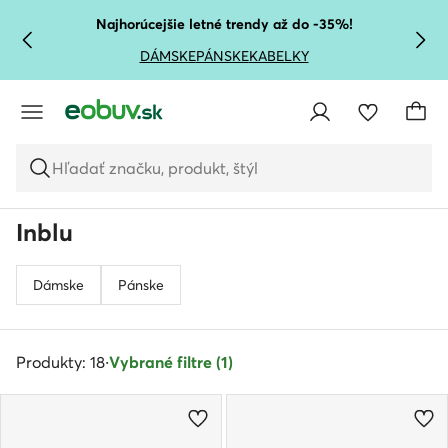
PREJSŤ NA HLAVNÝ OBSAH
PREJSŤ NA VYHĽADÁVANIE
Najhorúcejšie letné trendy až do -35%!
DÁMSKE
PÁNSKE
KABELKY
Hľadať značku, produkt, štýl
Inblu
Dámske
Pánske
Produkty: 18
·
Vybrané filtre (1)