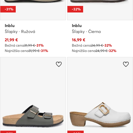
-31%
-32%
Inblu
Inblu
Šľapky · Ružová
Šľapky · Čierna
Aktuálna cena
Aktuálna cena
21,99
€
16,99
€
Bežná cena
31,99 €
-31%
Bežná cena
24,99 €
-32%
Najnižšia cena
31,99 €
-31%
Najnižšia cena
24,99 €
-32%