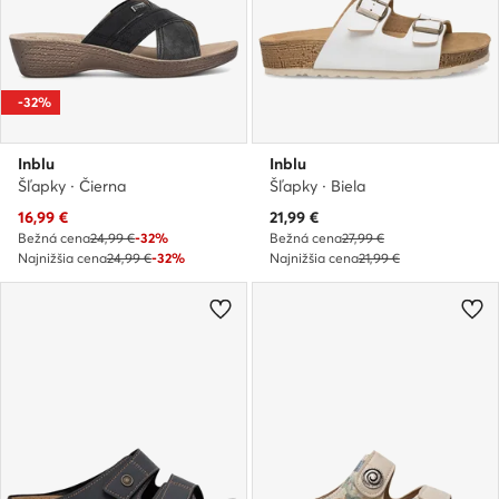
-32%
Inblu
Inblu
Šľapky · Čierna
Šľapky · Biela
Aktuálna cena
Aktuálna cena
16,99
€
21,99
€
Bežná cena
24,99 €
-32%
Bežná cena
27,99 €
Najnižšia cena
24,99 €
-32%
Najnižšia cena
21,99 €