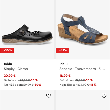
-30%
-45%
Inblu
Inblu
Šľapky · Čierna
Sandále · Tmavomodrá · 5 cm
Aktuálna cena
Aktuálna cena
20,99
€
18,99
€
Bežná cena
29,99 €
-30%
Bežná cena
37,99 €
-50%
Najnižšia cena
29,99 €
-30%
Najnižšia cena
34,99 €
-45%