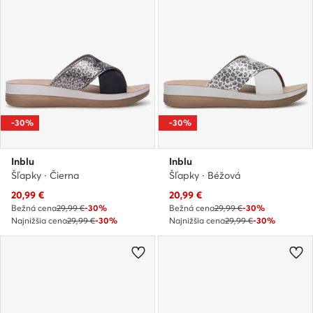
-30%
-30%
Inblu
Inblu
Šľapky · Čierna
Šľapky · Béžová
Aktuálna cena
Aktuálna cena
20,99
€
20,99
€
Bežná cena
29,99 €
-30%
Bežná cena
29,99 €
-30%
Najnižšia cena
29,99 €
-30%
Najnižšia cena
29,99 €
-30%