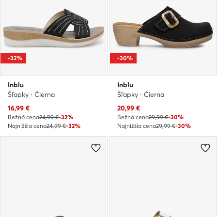
-32%
-30%
Inblu
Inblu
Šľapky · Čierna
Šľapky · Čierna
Aktuálna cena
Aktuálna cena
16,99
€
20,99
€
Bežná cena
24,99 €
-32%
Bežná cena
29,99 €
-30%
Najnižšia cena
24,99 €
-32%
Najnižšia cena
29,99 €
-30%