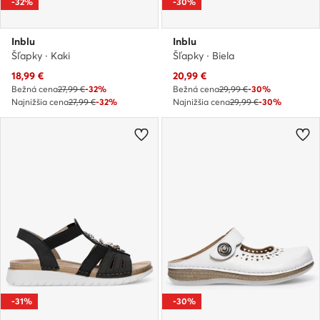
-32%
-30%
Inblu
Inblu
Šľapky · Kaki
Šľapky · Biela
Aktuálna cena
Aktuálna cena
18,99
€
20,99
€
Bežná cena
27,99 €
-32%
Bežná cena
29,99 €
-30%
Najnižšia cena
27,99 €
-32%
Najnižšia cena
29,99 €
-30%
-31%
-30%