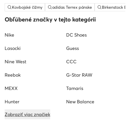
Kovbojské čižmy
adidas Terrex pánske
Birkenstock Bo
Obľúbené značky v tejto kategórii
Nike
DC Shoes
Lasocki
Guess
Nine West
CCC
Reebok
G-Star RAW
MEXX
Tamaris
Hunter
New Balance
Zobraziť viac značiek