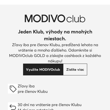
Jeden Klub, výhody na mnohých
miestach.
Zľavy iba pre členov Klubu, predĺžená lehota na
vrátenie a mnoho ďalšieho. Odomknite si
MODIVOclub GOLD a získajte cashback z každého
nákupu!
Využite MODIVOclub
Zistite viac
Zľavy iba
pre členov Klubu
30 dní na vrátenie pre členov Klubu
14 dní pre ostatných