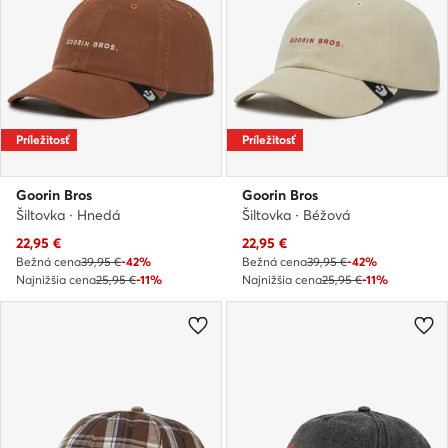
Príležitosť
Príležitosť
Goorin Bros
Goorin Bros
Šiltovka · Hnedá
Šiltovka · Béžová
Aktuálna cena
Aktuálna cena
22,95
€
22,95
€
Bežná cena
39,95 €
-42%
Bežná cena
39,95 €
-42%
Najnižšia cena
25,95 €
-11%
Najnižšia cena
25,95 €
-11%