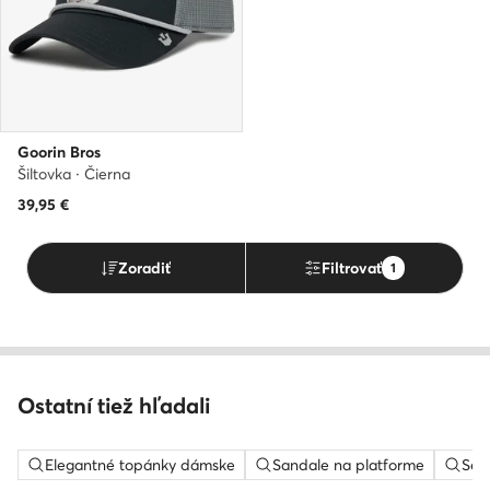
Goorin Bros
Šiltovka · Čierna
39,95
€
Zoradiť
Filtrovať
1
Ostatní tiež hľadali
Elegantné topánky dámske
Sandale na platforme
Sem