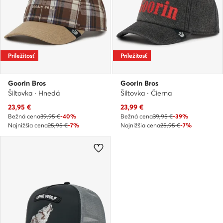
Príležitosť
Príležitosť
Goorin Bros
Goorin Bros
Šiltovka · Hnedá
Šiltovka · Čierna
Aktuálna cena
Aktuálna cena
23,95
€
23,99
€
Bežná cena
39,95 €
-40%
Bežná cena
39,95 €
-39%
Najnižšia cena
25,95 €
-7%
Najnižšia cena
25,95 €
-7%