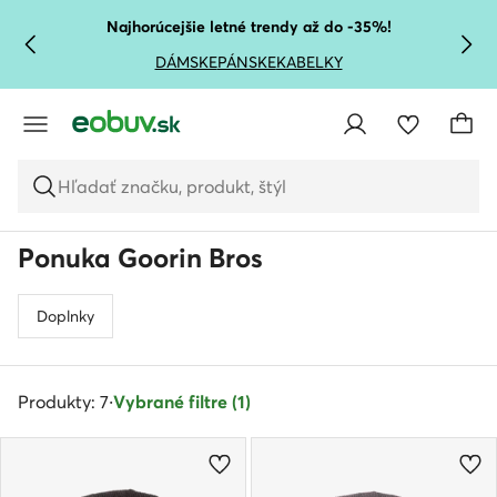
PREJSŤ NA HLAVNÝ OBSAH
PREJSŤ NA VYHĽADÁVANIE
Najhorúcejšie letné trendy až do -35%!
DÁMSKE
PÁNSKE
KABELKY
Hľadať značku, produkt, štýl
Ponuka Goorin Bros
Doplnky
Produkty: 7
·
Vybrané filtre (1)